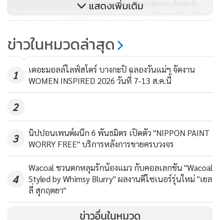
Corporate Excellence Awards
แสดงเพิ่มเติม
2019 สาขาความเป็นเลิศด้านผู้นำ
89
ข่าวในหมวดล่าสุด
‘ไทยออยล์’ คว้ารางวัลดีเด่นสาขา
ความเป็นเลิศด้านการจัดการ
เดอะมอลล์ไลฟ์สโตร์ บางกะปิ ฉลองวันแม่ฯ จัดงาน
ทรัพยากรบุคคล จาก THAILAND
1
148
WOMEN INSPIRED 2026 วันที่ 7-13 ส.ค.นี้
CORPORATE EXCELLENCE
AWARDS 2019
2
นิปปอนเพนต์ผนึก 6 พันธมิตร เปิดตัว "NIPPON PAINT
3
WORRY FREE" บริการหลังการขายครบวงจร
Wacoal ชวนตกหลุมรักน้องแมว กับคอลเลกชัน "Wacoal
4
Styled by Whimsy Blurry" ผลงานดีไซเนอร์รุ่นใหม่ "เยล
ลี่ สุกฤตยา"
ข่าวอื่นในหมวด