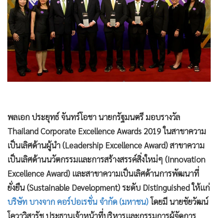
•
Good health & Well-being
•
Green Innovation & SD
•
Management & HR
•
MGR Live
•
Infographic
•
การเมือง
•
ท่องเที่ยว
•
กีฬา
พลเอก ประยุทธ์ จันทร์โอชา นายกรัฐมนตรี มอบรางวัล
•
ต่างประเทศ
Thailand Corporate Excellence Awards 2019 ในสาขาความ
•
Special Scoop
เป็นเลิศด้านผู้นำ (Leadership Excellence Award) สาขาความ
•
เศรษฐกิจ-ธุรกิจ
เป็นเลิศด้านนวัตกรรมและการสร้างสรรค์สิ่งใหม่ๆ (Innovation
•
จีน
Excellence Award) และสาขาความเป็นเลิศด้านการพัฒนาที่
•
ชุมชน-คุณภาพชีวิต
ยั่งยืน (Sustainable Development) ระดับ Distinguished ให้แก่
•
อาชญากรรม
บริษัท บางจาก คอร์ปอเรชั่น จำกัด (มหาชน)
โดยมี นายชัยวัฒน์
•
Motoring
โควาวิสารัช ประธานเจ้าหน้าที่บริหารและกรรมการผู้จัดการ