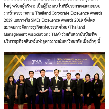
•
เกม
ใหญ่ พร้อมผู้บริหาร เป็นผู้รับมอบ ในพิธีประกาศผลและมอบ
•
วิทยาศาสตร์
รางวัลพระราชทาน Thailand Corporate Excellence Awards
•
SMEs
2019 และรางวัล SMEs Excellence Awards 2019 จัดโดย
•
หุ้น
สมาคมการจัดการธุรกิจแห่งประเทศไทย (Thailand
Management Association : TMA) ร่วมกับสถาบันบัณฑิต
•
อินโดจีน
บริหารธุรกิจศศินทร์แห่งจุฬาลงกรณ์มหาวิทยาลัย เมื่อเร็วๆ นี้
•
กองทุนรวม
•
Celeb Online
•
Factcheck
•
ญี่ปุ่น
•
News1
•
Gotomanager