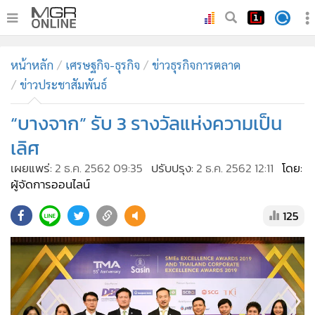
•
หน้าหลัก
หน้าหลัก
เศรษฐกิจ-ธุรกิจ
ข่าวธุรกิจการตลาด
•
ทันเหตุการณ์
ข่าวประชาสัมพันธ์
•
ภาคใต้
“บางจาก” รับ 3 รางวัลแห่งความเป็น
•
ภูมิภาค
•
Online Section
เลิศ
•
บันเทิง
เผยแพร่:
2 ธ.ค. 2562 09:35
ปรับปรุง:
2 ธ.ค. 2562 12:11
โดย:
ผู้จัดการออนไลน์
•
ผู้จัดการรายวัน
•
คอลัมนิสต์
125
•
ละคร
•
CbizReview
•
Cyber BIZ
•
ผู้จัดกวน