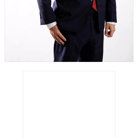
•
เกม
•
วิทยาศาสตร์
•
SMEs
•
หุ้น
•
อินโดจีน
•
กองทุนรวม
•
Celeb Online
•
Factcheck
•
ญี่ปุ่น
•
News1
•
Gotomanager