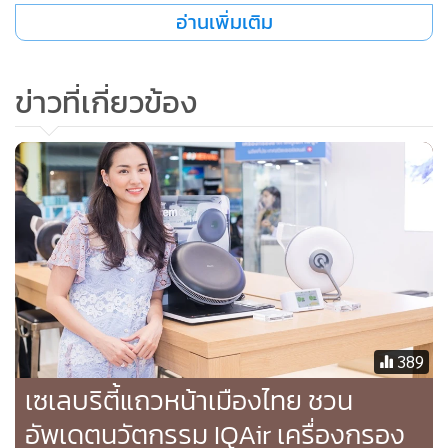
เมืองจะมีอยู่ 4 มิติ ได้แก่ 1) Connected City ด้วยการสร้างสรรค์
อ่านเพิ่มเติม
นวัตกรรมเพื่อให้เกิดการเชื่อมโยงของสังคมเมือง ทั้งการเดินทาง
การศึกษา การแพทย์ บนพื้นฐานของระบบ 5G 2) Clean City
ข่าวที่เกี่ยวข้อง
เพื่อสร้างให้เป็นเมืองสะอาดน่าอยู่ ปลอดจากปัญหามลภาวะทาง
อากาศ การบริหารจัดการขยะที่ดี และมีสิ่งแวดล้อมที่ดี โดยอาศัย
นวัตกรรมจากทั้งภาครัฐ ชุมชน และประชาชน เป็นตัวขับเคลื่อน
3) Collaborative City โดยประชาชนในเมืองต้องมีปฏิสัมพันธ์
กันเพื่อรังสรรค์นวัตกรรมที่ตอบโจทย์ความต้องการต่างๆ ของ
คนในสังคม และ 4) Creative City ด้วยการสร้างอัตลักษณ์หรือ
จุดขายที่โดดเด่น เพื่อสร้างรายได้ให้เมืองหรือชุมชนนั้นๆ
สำหรับก้าวต่อไปคือ การสร้างจุดยืน ตัวตน หรือดีเอ็นเอ รวมถึง
การสร้างภาพลักษณ์ของประเทศไทยให้ประจักษ์สู่สายตาคนทั้ง
389
โลกถึงการเป็นประเทศฐานนวัตกรรม การเปลี่ยนผ่านการรับรู้ใน
เซเลบริตี้แถวหน้าเมืองไทย ชวน
ครั้งนี้เป็นส่วนหนึ่งของ Transformative Change ของประเทศ
อัพเดตนวัตกรรม IQAir เครื่องกรอง
ดังนั้นจึงต้องสร้างอัตลักษณ์ใหม่ภายใต้จุดยืนของประเทศ คือ