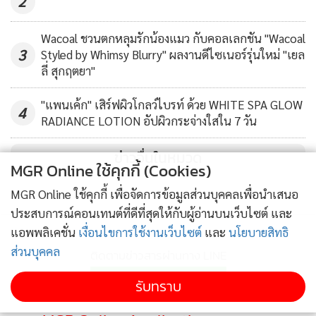
2
Wacoal ชวนตกหลุมรักน้องแมว กับคอลเลกชัน "Wacoal
3
Styled by Whimsy Blurry" ผลงานดีไซเนอร์รุ่นใหม่ "เยล
ลี่ สุกฤตยา"
ดร.พันธุ์อาจ ชัยรัตน์ ผู้อำนวยการสำนักงานนวัตกรรมแห่งชาติ
"แพนเค้ก" เสิร์ฟผิวโกลว์ไบรท์ ด้วย WHITE SPA GLOW
4
(องค์การมหาชน) หรือ NIA กล่าวถึงโครงการ Innovation
RADIANCE LOTION อัปผิวกระจ่างใสใน 7 วัน
Thailand ว่าเป็นโครงการที่มีรูปแบบการทำงานบูรณาการกับ
ทุกภาคส่วนเพื่อผลักดันให้การสื่อสารภาพลักษณ์ใหม่ของ
ข่าวอื่นในหมวด
MGR Online ใช้คุกกี้ (Cookies)
ประเทศบรรลุเป้าหมายที่ตั้งไว้ ทั้งการสร้างการรับรู้และภาพ
ลักษณ์ของประเทศให้เป็นประเทศนวัตกรรม การสร้างการ
MGR Online ใช้คุกกี้ เพื่อจัดการข้อมูลส่วนบุคคลเพื่อนำเสนอ
ประสบการณ์คอนเทนต์ที่ดีที่สุดให้กับผู้อ่านบนเว็บไซต์ และ
ยอมรับและความมั่นใจว่าประเทศไทยคือประเทศนวัตกรรม และ
แอพพลิเคชั่น
เงื่อนไขการใช้งานเว็บไซต์
และ
นโยบายสิทธิ
การทำให้ชื่อเสียงของประเทศไทยด้านนวัตกรรมได้รับการ
ส่วนบุคคล
ติดตามข่าวสารผ่านทาง LINE
ยอมรับในระดับโลก ซึ่งภารกิจครั้งนี้เป็นการดำเนินงานต่อเนื่อง
ในระยะยาวที่ต้องได้รับความร่วมมือร่วมใจจากทุกภาคส่วน การ
รับทราบ
เปลี่ยนผ่านครั้งนี้จะใช้โครงการ Innovation Thailand เป็น