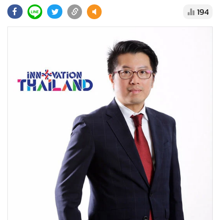
•
Good health & Well-being
194
•
Green Innovation & SD
•
Management & HR
•
MGR Live
•
Infographic
•
การเมือง
•
ท่องเที่ยว
•
กีฬา
•
ต่างประเทศ
•
Special Scoop
•
เศรษฐกิจ-ธุรกิจ
•
จีน
•
ชุมชน-คุณภาพชีวิต
•
อาชญากรรม
•
Motoring