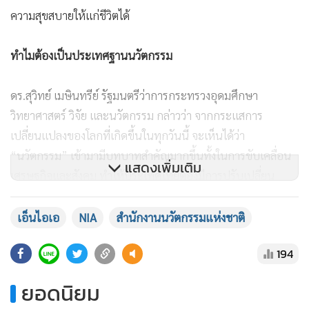
ความสุขสบายให้แก่ชีวิตได้
ทำไมต้องเป็นประเทศฐานนวัตกรรม
ดร.สุวิทย์ เมษินทรีย์ รัฐมนตรีว่าการกระทรวงอุดมศึกษา
วิทยาศาสตร์ วิจัย และนวัตกรรม กล่าวว่า จากกระแสการ
เปลี่ยนแปลงของโลกที่เกิดขึ้นในทุกวันนี้ จะเห็นได้ว่า
“นวัตกรรม” เข้ามามีบทบาทสำคัญมากขึ้นทั้งในการขับเคลื่อน
แสดงเพิ่มเติม
เศรษฐกิจและสังคม ทำให้ประเทศไทยต้องมีการปรับเปลี่ยน
แนวคิดจาก Made in Thailand มาเป็น Innovated in Thailand
เพื่อให้สอดคล้องกับนโยบายประเทศไทย 4.0 ซึ่งการส่งเสริมและ
เอ็นไอเอ
NIA
สำนักงานนวัตกรรมแห่งชาติ
พัฒนานวัตกรรมเมืองเป็นอีกหนึ่งมิติที่จะช่วยตอบโจทย์ความสุข
194
ของคนในเมืองหรือชุมชน ทั้งในแง่พลวัตทางเศรษฐกิจ สังคม สิ่ง
แวดล้อม และสิ่งสำคัญที่ขาดไม่ได้คือปฏิสัมพันธ์ในเชิงสร้างสรรค์
ยอดนิยม
ของคนในสังคม ซึ่งนวัตกรรมที่จะตอบโจทย์ความสุขของคนใน