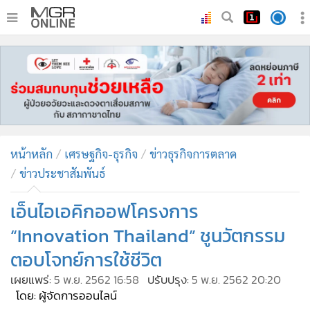
•
หน้าหลัก
•
ทันเหตุการณ์
•
ภาคใต้
•
ภูมิภาค
•
Online Section
หน้าหลัก
เศรษฐกิจ-ธุรกิจ
ข่าวธุรกิจการตลาด
•
บันเทิง
ข่าวประชาสัมพันธ์
•
ผู้จัดการรายวัน
•
คอลัมนิสต์
เอ็นไอเอคิกออฟโครงการ
•
ละคร
“Innovation Thailand” ชูนวัตกรรม
•
CbizReview
ตอบโจทย์การใช้ชีวิต
•
Cyber BIZ
เผยแพร่:
5 พ.ย. 2562 16:58
ปรับปรุง:
5 พ.ย. 2562 20:20
•
ผู้จัดกวน
โดย: ผู้จัดการออนไลน์