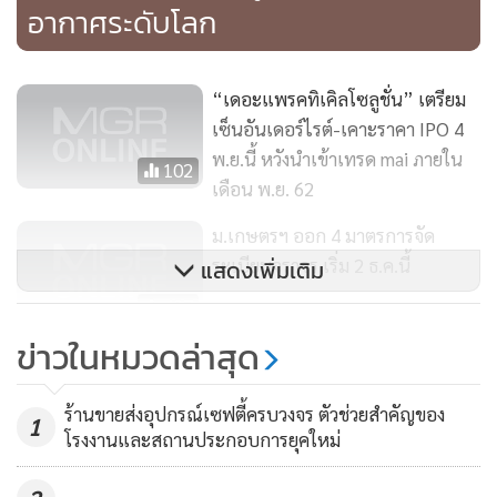
อากาศระดับโลก
ประเทศฐานนวัตกรรมที่ได้สร้างสรรค์นวัตกรรมเพื่อการใช้ชีวิต
อย่างประณีต ภายใต้โครงการ Innovation Thailand ที่จะ
ประกาศให้คนทั่วโลกได้รับรู้ถึงอัตลักษณ์ใหม่ของประเทศไทย
“เดอะแพรคทิเคิลโซลูชั่น” เตรียม
เซ็นอันเดอร์ไรต์-เคาะราคา IPO 4
โครงการ Innovation Thailand คืออะไร
พ.ย.นี้ หวังนำเข้าเทรด mai ภายใน
102
เดือน พ.ย. 62
ม.เกษตรฯ ออก 4 มาตรการจัด
ระเบียบจราจร เริ่ม 2 ธ.ค.นี้
แสดงเพิ่มเติม
497
ข่าวในหมวดล่าสุด
“วิริยะ” โวย “การบินไทย” ยกเลิก
เที่ยวขากลับ เหตุขาไปไม่ได้บินไป
ร้านขายส่งอุปกรณ์เซฟตี้ครบวงจร ตัวช่วยสำคัญของ
ด้วย หลังจองทั้งขาไปและกลับ
1
31,872
โรงงานและสถานประกอบการยุคใหม่