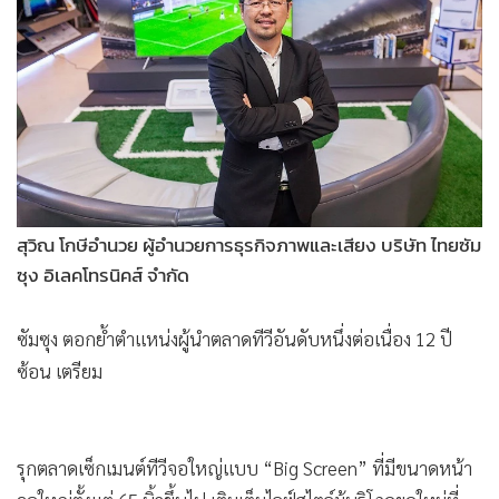
•
Good health & Well-being
•
Green Innovation & SD
•
Management & HR
•
MGR Live
•
Infographic
•
การเมือง
•
ท่องเที่ยว
•
กีฬา
สุวิณ โกษีอำนวย ผู้อำนวยการธุรกิจภาพและเสียง บริษัท ไทยซัม
ซุง อิเลคโทรนิคส์ จำกัด
•
ต่างประเทศ
•
Special Scoop
ซัมซุง ตอกย้ำตำแหน่งผู้นำตลาดทีวีอันดับหนึ่งต่อเนื่อง 12 ปี
•
เศรษฐกิจ-ธุรกิจ
ซ้อน เตรียม
•
จีน
•
ชุมชน-คุณภาพชีวิต
•
อาชญากรรม
รุกตลาดเซ็กเมนต์ทีวีจอใหญ่แบบ “Big Screen” ที่มีขนาดหน้า
•
Motoring