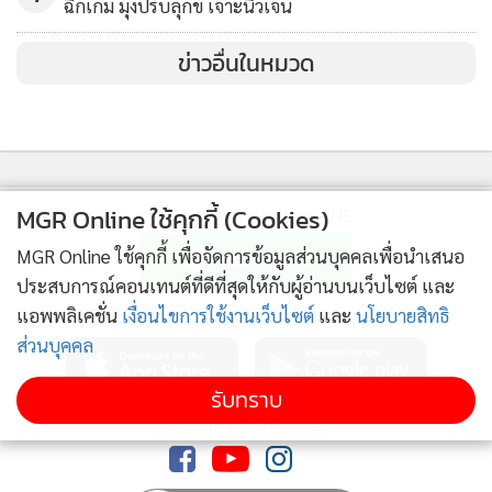
ฉีกเกม มุ่งปรับลุกข์ เจาะนิวเจน
(Soundbar) สูงสุดถึง 35% พร้อมรับสิทธิ์ต่อที่สอง ลุ้นรางวัลทริป
ท่องเที่ยวที่เลือกได้ถึง 29 ประเทศ และรางวัลใหญ่ทุกสัปดาห์
ข่าวอื่นในหมวด
มูลค่ารวมกว่า 2 ล้านบาท ตั้งแต่วันนี้ ถึง 15 กรกฎาคม 2561 โดย
ลูกค้าจะได้รับจำนวนสิทธิ์ในการลุ้นรางวัลตามจำนวนและรุ่น
ผลิตภัณฑ์ที่ซื้อ นอกจากนี้ ยังสามารถผ่อนชำระ 0% นานสูงสุด
ถึง 10 เดือน ด้วยบัตรเครดิตที่ร่วมรายการ และพิเศษสุดๆ
MGR Online ใช้คุกกี้ (Cookies)
ติดตามข่าวสารผ่านทาง LINE
สำหรับผลิตภัณฑ์ในรุ่น “คิว แอลอีดี ทีวี” และ “เดอะ เฟรม ไลฟ์
สไตล์ ทีวี” ซัมซุงขยายระยะเวลาการรับประกันสินค้าครอบคลุม
MGR Online ใช้คุกกี้ เพื่อจัดการข้อมูลส่วนบุคคลเพื่อนำเสนอ
เพิ่มจาก 2 ปี เป็น 3 ปี
ประสบการณ์คอนเทนต์ที่ดีที่สุดให้กับผู้อ่านบนเว็บไซต์ และ
MGR Online Application
แอพพลิเคชั่น
เงื่อนไขการใช้งานเว็บไซต์
และ
นโยบายสิทธิ
ส่วนบุคคล
รับทราบ
ติดตาม MGR Online