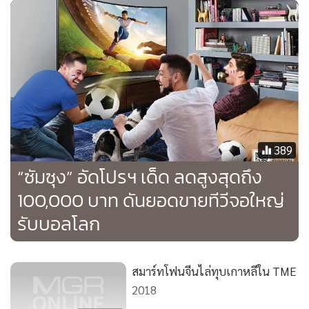
เจ้าตลาดทีวีอันดับหนึ่งถึง 12 ปีซ้อนในไทย ซัมซุงมุ่งมั่น
สร้างสรรค์ผลิตภัณฑ์ของเราเพื่อประสบการณ์การรับชมที่น่า
ประทับใจมากที่สุดสู่ลูกค้าของเรา” นายสุวิณ กล่าว
“โดยเฉพาะทีวีในรุ่น “คิว แอลอีดี” (QLED) สุดยอดนวัตกรรมทีวี
แห่งอนาคต ซึ่งเป็นกลุ่มที่มีแนวโน้มการเติบโตอย่างสำคัญตั้งเมื่อ
เปิดตัวสู่ตลาดช่วงปีกลาย เพราะมาพร้อมกับนวัตกรรมทีวีที่ตอบ
389
สนองไลฟ์สไตล์ของผู้เป็นเจ้าของ ด้วยคุณสมบัติที่เหนือระดับ
“ซัมซุง” อัดโปรฯ เด็ด ลดสูงสุดถึง
อย่าง “Q Picture” ให้ทุกสีสันเข้มข้นเต็ม 100% ทั้งภาพที่มืดสุด
และสว่างสุด สมจริงเหมือนตาเห็น ชัดเจนทุกสภาพแสง รวมถึง
100,000 บาท ดันยอดขายทีวีจอใหญ่
เทคโนโลยีการแสดงผลแบบ HDR ซึ่งมีค่าความสว่างสูงถึง 1,500
รับบอลโลก
- 2,000 นิต และคุณสมบัติที่พร้อมตอบโจทย์ไลฟ์สไตล์ผู้ใช้งาน
ทั้ง “Q Style” ภายใต้ดีไซน์เรียบหรู ลงตัวทุกการจัดวาง ด้วยสาย
สมาร์ทโฟนจีนไล่ทุบเกาหลีใน TME
เชื่อมต่ออินวิซิเบิลคอนเนกชัน (Invisible Connection) ที่เชื่อม
2018
ต่อกับทีวีให้เป็นสายเดียว และขายึดผนัง (No-Gap Wall Mount)