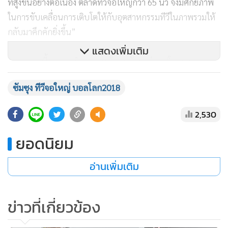
ที่สูงขึ้นอย่างต่อเนื่อง ตลาดทีวีจอใหญ่กว่า 65 นิ้ว จึงมีศักยภาพ
ในการขับเคลื่อนการเติบโตให้กับอุตสาหกรรมทีวีในภาพรวมให้
กลับมาคึกคักยิ่งขึ้น”
แสดงเพิ่มเติม
“นอกจากนี้ ผลการสำรวจของซัมซุง ยังพบว่า รูปโฉมและการ
ออกแบบ เป็นหนึ่งในปัจจัยสำคัญในการเลือกซื้อทีวีพรีเมียมหน้า
ซัมซุง ทีวีจอใหญ่ บอลโลก2018
จอใหญ่ของผู้บริโภค ไม่แพ้ปัจจัยอื่นๆ ไม่ว่าจะเป็น คุณภาพของ
ภาพ แบรนด์ และฟังก์ชั่นสมาร์ททีวี เพราะผู้บริโภคในยุค
2,530
ปัจจุบัน ต่างมองหาสิ่งใหม่ๆ ที่ดีที่สุดให้กับตัวเองเพื่อตอบโจทย์
ไลฟ์สไตล์ในทุกๆ ด้าน
ยอดนิยม
โดยให้ความสำคัญกับรูปลักษณ์ภายนอกของผลิตภัณฑ์แต่ยังไม่
อ่านเพิ่มเติม
ละทิ้งเรื่องคุณภาพและฟังก์ชั่นการใช้งาน หัวใจสำคัญของซัมซุง
ในการพัฒนาผลิตภัณฑ์และทำการตลาดทีวี จึงเน้นการส่งมอบ
ข่าวที่เกี่ยวข้อง
นวัตกรรมที่ดีที่สุดและเติมเต็มไลฟ์สไตล์ของผู้บริโภคอย่าง
สมบูรณ์ทุกด้าน ด้วยความเป็นผู้นำด้านนวัตกรรมจอภาพ และ