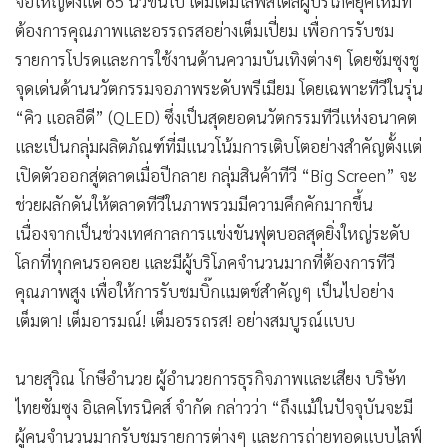
จอใหญ่ตั้งแต่ 65 นิ้วขึ้นไป เติมเต็มไลฟ์สไตล์ผู้บริโภคยุคใหม่ที่
•
เกม
ต้องการคุณภาพและอรรถรสอย่างเต็มเปี่ยม เพื่อการรับชม
•
วิทยาศาสตร์
รายการโปรดและการใช้งานด้านความบันเทิงต่างๆ โดยซัมซุงชู
•
SMEs
จุดเด่นด้านนวัตกรรมจอภาพระดับพรีเมียม โดยเฉพาะทีวีในรุ่น
•
หุ้น
“คิว แอลอีดี” (QLED) ซึ่งเป็นสุดยอดนวัตกรรมทีวีแห่งอนาคต
•
อินโดจีน
และเป็นกลุ่มผลิตภัณฑ์ที่มีแนวโน้มการเติบโตอย่างสำคัญตั้งแต่
•
กองทุนรวม
เปิดตัวออกสู่ตลาดเมื่อปีกลาย กลุ่มสินค้าทีวี “Big Screen” จะ
•
Celeb Online
ช่วยผลักดันให้ตลาดทีวีในภาพรวมมีความคึกคักมากขึ้น
เนื่องจากเป็นช่วงเทศกาลการแข่งขันฟุตบอลสุดยิ่งใหญ่ระดับ
•
Factcheck
โลกที่ทุกคนรอคอย และมีผู้บริโภคจำนวนมากที่ต้องการทีวี
•
ญี่ปุ่น
คุณภาพสูง เพื่อให้การรับชมบิ๊กแมตช์สำคัญๆ เป็นไปอย่าง
•
News1
เต็มตา! เต็มอารมณ์! เต็มอรรถรส! อย่างสมบูรณ์แบบ
•
Gotomanager
นายสุวิณ โกษีอำนวย ผู้อำนวยการธุรกิจภาพและเสียง บริษัท
ไทยซัมซุง อิเลคโทรนิคส์ จำกัด กล่าวว่า “ถึงแม้ในปัจจุบันจะมี
ผู้คนจำนวนมากรับชมรายการต่างๆ และการถ่ายทอดแบบไลฟ์