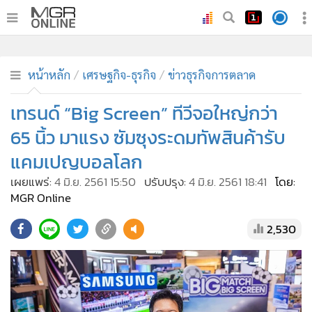
•
หน้าหลัก
•
ทันเหตุการณ์
หน้าหลัก
เศรษฐกิจ-ธุรกิจ
ข่าวธุรกิจการตลาด
•
ภาคใต้
เทรนด์ “Big Screen” ทีวีจอใหญ่กว่า
•
ภูมิภาค
65 นิ้ว มาแรง ซัมซุงระดมทัพสินค้ารับ
•
Online Section
แคมเปญบอลโลก
•
บันเทิง
เผยแพร่:
4 มิ.ย. 2561 15:50
ปรับปรุง:
4 มิ.ย. 2561 18:41
โดย:
•
ผู้จัดการรายวัน
MGR Online
•
คอลัมนิสต์
•
ละคร
2,530
•
CbizReview
•
Cyber BIZ
•
ผู้จัดกวน