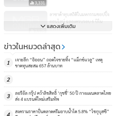
ที่สามารถติดทีวีได้แนบชิดไปกับผนังห้องจนแทบไม่เหลือช่องว่าง
3,331
รวมถึง “Q Smart” ให้ผู้ใช้งานเข้าถึงทุกความบันเทิงได้ง่ายดาย
ลาซาด้าทุบสถิติในมหกรรมชอปปิ้ง
ด้วยรีโมตเดียว (One Remote Control) พร้อม “TV Plus” คอน
ออนไลน์ ฉลองครบรอบ 6 ปีใน
เทนต์บันเทิงสุดเอ็กซ์คลูซีฟ เชื่อมต่อทีวีเข้ากับสมาร์ทดีไวซ์ผ่าน
แสดงเพิ่มเติม
ประเทศไทย
3,126
แอปพลิเคชัน “Smart View” ได้อย่างสะดวกสบาย” นายสุวิณ
กล่าวสรุป
เอ็นไอเอ จับคู่ นศ.จบใหม่ เชื่อม
ข่าวในหมวดล่าสุด
SMEs ด้านนวัตกรรม 22 แห่ง ติวเข้ม
ทั้งนี้ เพื่อตอบรับโอกาสการเติบโตทางธุรกิจและร่วมเป็นส่วน
สู่สตาร์ทอัป
228
เจาะลึก “อิออน” ถอดใจขายทิ้ง “แม็กซ์แวลู” เหตุ
หนึ่งของเทศกาลการแข่งขันฟุตบอลระดับโลก ซัมซุงส่งโปรโมชั่น
1
ขาดทุนสะสม 657 ล้านบาท
“Big Match Big Screen เชียร์แมตช์หยุดโลกให้สะใจ ต้องทีวี
ระดับโลก” ขนทัพทีวีหน้าจอใหญ่ โดยมีผลิตภัณฑ์ในหมวดภาพ
2
และเสียงที่ร่วมรายการกว่า 40 รายการ ทั้งในรุ่น “คิวแอลอีดี
ทีวี” (QLED TV) “เดอะเฟรม ไลฟ์สไตล์ ทีวี” (The Frame)
ลอรีอัล กรุ๊ป คว้าลิขสิทธิ์ ‘กุชชี่’ 50 ปี กางแผนตลาดไทย
3
ส่ง 4 แบรนด์ใหม่เสริมทัพ
“พรีเมียมยูเอชดี ทีวี” (Premium UHD) และ “ยูเอชดี ทีวี” (UHD
TV) ให้ลูกค้าได้รับสิทธิ์ถึง 2 ต่อ โดยต่อแรก สามารถรับส่วนลด
สงครามราคาปั่นตลาดครีมอาบน้ำโต 5.8% “โชกุบุสซึ”
4
ทีวีหน้าจอใหญ่สูงสุดถึง 200,000 บาท และส่วนลด “ซาวด์บาร์”