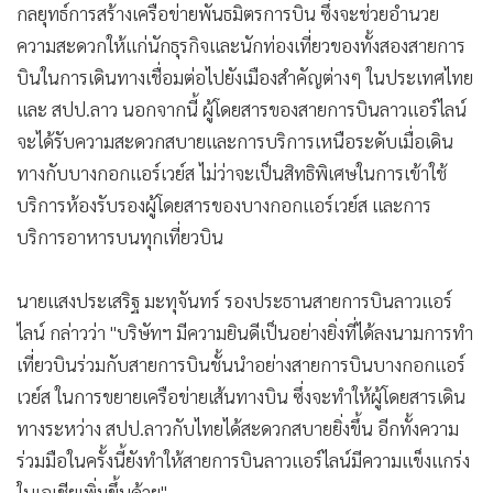
•
ทางกับบางกอกแอร์เวย์ส ไม่ว่าจะเป็นสิทธิพิเศษในการเข้าใช้
เกม
บริการห้องรับรองผู้โดยสารของบางกอกแอร์เวย์ส และการ
•
วิทยาศาสตร์
บริการอาหารบนทุกเที่ยวบิน
•
SMEs
•
หุ้น
นายแสงประเสริฐ มะทุจันทร์ รองประธานสายการบินลาวแอร์
•
อินโดจีน
ไลน์ กล่าวว่า "บริษัทฯ มีความยินดีเป็นอย่างยิ่งที่ได้ลงนามการทำ
•
กองทุนรวม
เที่ยวบินร่วมกับสายการบินชั้นนำอย่างสายการบินบางกอกแอร์
•
Celeb Online
เวย์ส ในการขยายเครือข่ายเส้นทางบิน ซึ่งจะทำให้ผู้โดยสารเดิน
•
Factcheck
ทางระหว่าง สปป.ลาวกับไทยได้สะดวกสบายยิ่งขึ้น อีกทั้งความ
•
ญี่ปุ่น
ร่วมมือในครั้งนี้ยังทำให้สายการบินลาวแอร์ไลน์มีความแข็งแกร่ง
•
News1
ในเอเชียเพิ่มขึ้นด้วย"
•
Gotomanager
สำหรับข้อตกลงในการทำเที่ยวบินร่วมในครั้งนี้ เที่ยวบินที่ทำการ
บินโดยสายการบินบางกอกแอร์เวย์สจะให้บริการทั้งหมด 2 เส้น
ทางบิน ได้แก่ กรุงเทพฯ-เวียงจันทน์ และกรุงเทพฯ-หลวงพระ