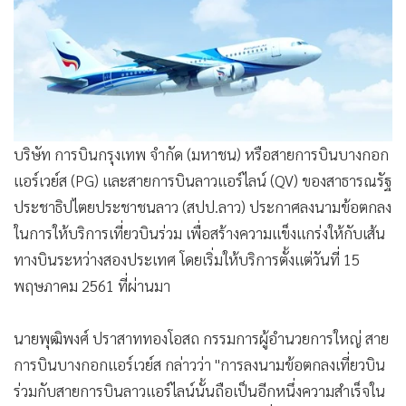
•
Good health & Well-being
แอร์เวย์ส (PG) และสายการบินลาวแอร์ไลน์ (QV) ของสาธารณรัฐ
ประชาธิปไตยประชาชนลาว (สปป.ลาว) ประกาศลงนามข้อตกลง
•
Green Innovation & SD
ในการให้บริการเที่ยวบินร่วม เพื่อสร้างความแข็งแกร่งให้กับเส้น
•
Management & HR
ทางบินระหว่างสองประเทศ โดยเริ่มให้บริการตั้งแต่วันที่ 15
•
MGR Live
พฤษภาคม 2561 ที่ผ่านมา
•
Infographic
•
การเมือง
•
ท่องเที่ยว
•
กีฬา
นายพุฒิพงศ์ ปราสาททองโอสถ กรรมการผู้อำนวยการใหญ่ สาย
•
ต่างประเทศ
การบินบางกอกแอร์เวย์ส กล่าวว่า "การลงนามข้อตกลงเที่ยวบิน
•
Special Scoop
ร่วมกับสายการบินลาวแอร์ไลน์นั้นถือเป็นอีกหนึ่งความสำเร็จใน
•
เศรษฐกิจ-ธุรกิจ
กลยุทธ์การสร้างเครือข่ายพันธมิตรการบิน ซึ่งจะช่วยอำนวย
•
จีน
ความสะดวกให้แก่นักธุรกิจและนักท่องเที่ยวของทั้งสองสายการ
•
ชุมชน-คุณภาพชีวิต
บินในการเดินทางเชื่อมต่อไปยังเมืองสำคัญต่างๆ ในประเทศไทย
•
อาชญากรรม
และ สปป.ลาว นอกจากนี้ ผู้โดยสารของสายการบินลาวแอร์ไลน์
•
Motoring
จะได้รับความสะดวกสบายและการบริการเหนือระดับเมื่อเดิน