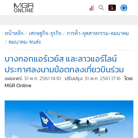
•
หน้าหลัก
•
หน้าหลัก
ทันเหตุการณ์
เศรษฐกิจ-ธุรกิจ
การค้า-อุตสาหกรรม-คมนาคม
คมนาคม-ขนส่ง
•
ภาคใต้
•
ภูมิภาค
บางกอกแอร์เวย์ส และลาวแอร์ไลน์
•
Online Section
ประกาศลงนามข้อตกลงเที่ยวบินร่วม
•
บันเทิง
เผยแพร่:
31 พ.ค. 2561 14:10
ปรับปรุง:
31 พ.ค. 2561 17:16
โดย:
•
ผู้จัดการรายวัน
MGR Online
•
คอลัมนิสต์
•
ละคร
•
CbizReview
•
Cyber BIZ
•
ผู้จัดกวน
บริษัท การบินกรุงเทพ จำกัด (มหาชน) หรือสายการบินบางกอก