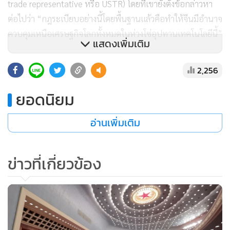
trade representative หรือ USTR) โดยที่เขายังตั้งข้อกล่าวหา
ต่อไปว่า “กฎระเบียบอย่างนี้โดยพื้นฐานแล้วคือทำให้จีนมีอำนาจ
ควบคุมเหนือเศรษฐกิจโลกทั้งหมดในห่วงโซ่อุปทานเทคโนโลยีนี้”
แสดงเพิ่มเติม
สำหรับใครก็ตามทีที่มีความคุ้นเคยกับการปฏิบัติทางการค้าของ
2,256
สหรัฐฯแล้ว สิ่งที่จีนทำในครั้งนี้ก็เป็นเพียงแค่การหยิบยืมนโยบาย
ซึ่งสหรัฐฯใช้มาหลายทศวรรษแล้ว นั่นคือ นโยบายที่เรียกกันว่า
ยอดนิยม
กฎระเบียบผลิตภัณฑ์โดยตรงต่างประเทศ (foreign direct
อ่านเพิ่มเติม
product rule) [1] กฎระเบียบข้อนี้ทำให้มีการใช้กฎหมายของ
สหรัฐฯไปบังคับเอากับพวกผลิตภัณฑ์ที่ทำในต่างประเทศได้ อีก
ทั้งมันก็ถูกใช้เรื่อยมาเป็นประจำในการจำกัดกีดกั้นจีนจากการ
ข่าวที่เกี่ยวข้อง
เข้าถึงพวกเทคโนโลยีสหรัฐฯบางอย่างบางประเภทซึ่งจริงๆ แล้ว
ทำขึ้นนอกสหรัฐฯ แม้กระทั่งในกรณีที่เทคโนโลยีเหล่านี้อยู่ในมือ
ของพวกบริษัทต่างประเทศแล้วด้วยซ้ำ
เรื่องนี้จึงเป็นตัวอย่างล่าสุดของการที่ปักกิ่งกำลังหันกลับมาเอา