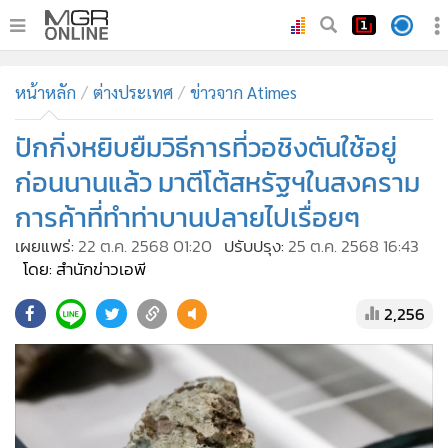
•
หน้าหลัก
หน้าหลัก
ต่างประเทศ
ข่าวจาก Atimes
•
ทันเหตุการณ์
•
ปักกิ่งหยิบยืมวิธีการที่วอชิงตันใช้อยู่
ภาคใต้
•
ภูมิภาค
ก่อนนานแล้ว มาตีโต้สหรัฐฯในสงคราม
•
Online Section
การค้าที่ทำท่าบานปลายไปเรื่อยๆ
•
บันเทิง
เผยแพร่:
22 ต.ค. 2568 01:20
ปรับปรุง:
25 ต.ค. 2568 16:43
•
ผู้จัดการรายวัน
โดย: สำนักข่าวเอพี
•
คอลัมนิสต์
2,256
•
ละคร
•
CbizReview
•
Cyber BIZ
•
ผู้จัดกวน