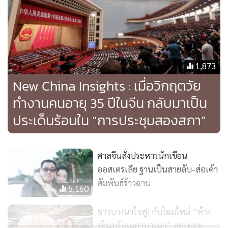
แบบอย่างซึ่งสหรัฐฯทำเอาไว้ก่อนแล้ว เพื่อเป็นเครื่องมือสำหรับ
การจ้องตาเผชิญหน้ากับวอชิงตัน ในขณะที่สงครามการค้า
ระหว่างประเทศเจ้าของระบบเศรษฐกิจใหญ่ที่สุดในโลกทั้งสอง
ราย กำลังทำท่าเหมือนกับบานปลายขยายตัวออกไปเรื่อยๆ
1,873
New China Insights : เมื่อวิกฤตวัย
“จีนกำลังเรียนรู้จากคนที่ทำได้ดีที่สุด” นีล โธมัส (Neil Thomas)
ทำงานคนอายุ 35 ปีในจีน กลับมาเป็น
นักวิจัยที่ติดตามเรื่องการเมืองจีน อยู่ที่ ศูนย์เพื่อการวิเคราะห์จีน
(Center for China Analysis) แห่งสถาบันนโยบายของสมาคม
ประเด็นร้อนใน “การประชุมสองสภา”
เอเชีย (Asia Society Policy Institute) ให้ความเห็น “ปักกิ่ง
กำลังก็อปปี้เอามาจากหนังสือคู่มือการเล่นของฝ่ายวอชิงตันเอง
ศาลจีนสั่งประหารนักเขียน
เลย เพราะพวกเขาได้รับรู้จากการเจอกับตนเองว่าการควบคุม
ออสเตรเลีย ฐานเป็นสายลับ-ส่อเค้า
การส่งออกของสหรัฐฯนั้นมีประสิทธิภาพขนาดไหน ในการ
สัมพันธ์ร้าวฉาน
5,160
เหนี่ยวรั้งบีบคั้นการพัฒนาทางเศรษฐกิจและทางเลือกต่างๆ ใน
ทางการเมืองของจีนเอง”
ชาวบางนาใจฟู! กับโฉมใหม่ “ห้าง
เซ็นทรัลเมกาบางนา” สุดเฟรช