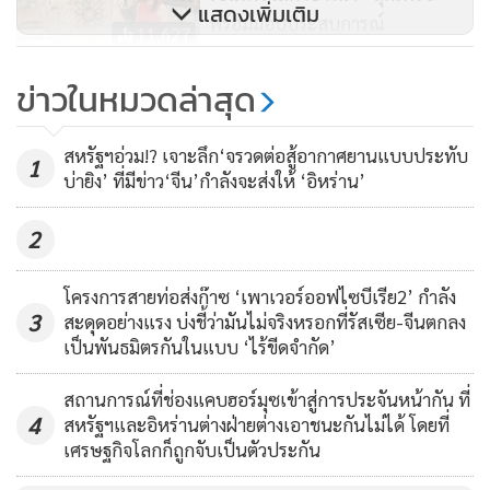
แสดงเพิ่มเติม
“มือดีในการเล่มเกมมาเจอกัน ก็ต้องเกิดความนับถือกันและกัน”
พร้อมมอบประสบการณ์
11,627
เขากล่าวต่อ
“สงครามภาษี”ของ“ทรัมป์
ข่าวในหมวดล่าสุด
ไอเดียอย่างนี้สาวย้อนหลังไปได้อย่างน้อยถึงปี 2018
บ้า”...กำลังกลายเป็น“สงคราม
เลือด”!!!
3,281
สหรัฐฯอ่วม!? เจาะลึก‘จรวดต่อสู้อากาศยานแบบประทับ
1
มันเป็นเมื่อปี 2018 นั่นแหละ ตอนที่ประธานาธิบดีโดนัลด์ ทรัมป์
บ่ายิง’ ที่มีข่าว‘จีน’กำลังจะส่งให้ ‘อิหร่าน’
เริ่มเปิดฉากทำสงครามการค้ากับจีน ซึ่งทำให้ปักกิ่งรู้สึกว่าจำเป็น
ต้องเร่งรีบนำเอาพวกกฎหมายและนโยบายต่างๆ ชุดหนึ่งเข้า
2
ประยุกต์ใช้ จึงจะทำให้ตนเองสามารถมีความพรักพร้อมเมื่อการ
ขัดแย้งทางการค้าครั้งใหม่ปะทุขึ้นมา และพวกเขาก็มองหาไอ
โครงการสายท่อส่งก๊าซ ‘เพาเวอร์ออฟไซบีเรีย2’ กำลัง
3
สะดุดอย่างแรง บ่งชี้ว่ามันไม่จริงหรอกที่รัสเซีย-จีนตกลง
เดียเหล่านี้จากวอชิงตัน
เป็นพันธมิตรกันในแบบ ‘ไร้ขีดจำกัด’
บัญชีรายชื่อองค์การและบุคคลที่เชื่อถือไม่ได้ (Unreliable Entity
สถานการณ์ที่ช่องแคบฮอร์มุซเข้าสู่การประจันหน้ากัน ที่
4
List) ของจีน ซึ่งเริ่มจัดทำขึ้นโดยกระทรวงพาณิชย์จีนเมื่อปี
สหรัฐฯและอิหร่านต่างฝ่ายต่างเอาชนะกันไม่ได้ โดยที่
เศรษฐกิจโลกก็ถูกจับเป็นตัวประกัน
2020 มีความละม้ายเหมือนกับ “บัญชีรายชื่อองค์การและ
บุคคล” (entity list) ของกระทรวงพาณิชย์สหรัฐฯ ที่เป็นบัญชีดำ