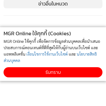
ข่าวอื่นในหมวด
เอาไว้จำกัดกีดกั้นพวกบริษัทต่างประเทศที่มีรายชื่ออยู่ในบัญชีนี้
จากการทำธุรกิจต่างๆ กับสหรัฐฯ
ในปี 2021 ปักกิ่งได้ออกกฎหมายแซงก์ชั่นพวกต่างชาติที่ไม่พึง
MGR Online ใช้คุกกี้ (Cookies)
ประสงค์ (anti-foreign sanction law) มาบังคับใช้ ซึ่งมีเนื้อหา
เปิดทางให้หน่วยงานต่างๆ เป็นต้นว่า กระทรวงการต่างประเทศ
MGR Online ใช้คุกกี้ เพื่อจัดการข้อมูลส่วนบุคคลเพื่อนำเสนอ
จีน สามารถปฏิเสธการออกวีซ่าเข้าจีน ตลอดจนอายัดทรัพย์สิน
ประสบการณ์คอนเทนต์ที่ดีที่สุดให้กับผู้อ่านบนเว็บไซต์ และ
แอพพลิเคชั่น
เงื่อนไขการใช้งานเว็บไซต์
และ
นโยบายสิทธิ
ต่างๆ ของพวกบุคคลและธุรกิจซึ่งไม่เป็นที่ต้อนรับในประเทศจีน
ส่วนบุคคล
–เรื่องนี้ก็คล้ายๆ กับอำนาจที่กระทรวงการต่างประเทศสหรัฐฯ
และกระทรวงการคลังสหรัฐฯสามารถทำได้
รับทราบ