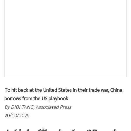
•
เกม
•
วิทยาศาสตร์
•
SMEs
•
หุ้น
•
อินโดจีน
•
กองทุนรวม
•
Celeb Online
•
Factcheck
•
ญี่ปุ่น
•
News1
To hit back at the United States in their trade war, China
•
Gotomanager
borrows from the US playbook
By DIDI TANG, Associated Press
20/10/2025