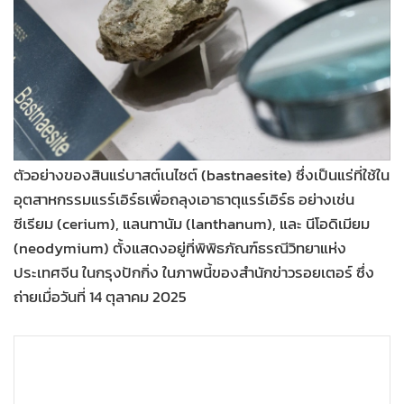
•
Good health & Well-being
•
Green Innovation & SD
•
Management & HR
•
MGR Live
•
Infographic
•
การเมือง
•
ท่องเที่ยว
ตัวอย่างของสินแร่บาสต์เนไซต์ (bastnaesite) ซึ่งเป็นแร่ที่ใช้ใน
•
กีฬา
อุตสาหกรรมแรร์เอิร์ธเพื่อถลุงเอาธาตุแรร์เอิร์ธ อย่างเช่น
ซีเรียม (cerium), แลนทานัม (lanthanum), และ นีโอดิเมียม
•
ต่างประเทศ
(neodymium) ตั้งแสดงอยู่ที่พิพิธภัณฑ์ธรณีวิทยาแห่ง
•
Special Scoop
ประเทศจีน ในกรุงปักกิ่ง ในภาพนี้ของสำนักข่าวรอยเตอร์ ซึ่ง
•
เศรษฐกิจ-ธุรกิจ
ถ่ายเมื่อวันที่ 14 ตุลาคม 2025
•
จีน
•
ชุมชน-คุณภาพชีวิต
•
อาชญากรรม
•
Motoring