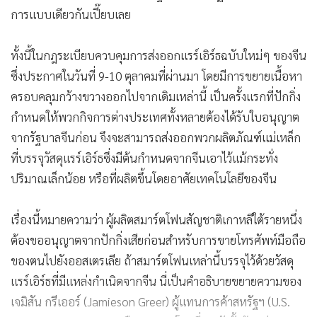
การแบบเดียวกันเปี๊ยบเลย
ทั้งนี้ในกฎระเบียบควบคุมการส่งออกแรร์เอิร์ธฉบับใหม่ๆ ของจีน
ซึ่งประกาศในวันที่ 9-10 ตุลาคมที่ผ่านมา โดยมีการขยายเนื้อหา
ครอบคลุมกว้างขวางออกไปจากเดิมเหล่านี้ เป็นครั้งแรกที่ปักกิ่ง
กำหนดให้พวกกิจการต่างประเทศทั้งหลายต้องได้รับใบอนุญาต
จากรัฐบาลจีนก่อน จึงจะสามารถส่งออกพวกผลิตภัณฑ์แม่เหล็ก
ที่บรรจุวัสดุแรร์เอิร์ธซึ่งมีต้นกำหนดจากจีนเอาไว้แม้กระทั่ง
ปริมาณเล็กน้อย หรือที่ผลิตขึ้นโดยอาศัยเทคโนโลยีของจีน
เรื่องนี้หมายความว่า ผู้ผลิตสมาร์ตโฟนสัญชาติเกาหลีใต้รายหนึ่ง
ต้องขออนุญาตจากปักกิ่งเสียก่อนสำหรับการขายโทรศัพท์มือถือ
ของตนไปยังออสเตรเลีย ถ้าสมาร์ตโฟนเหล่านี้บรรจุไว้ด้วยวัสดุ
แรร์เอิร์ธที่มีแหล่งกำเนิดจากจีน นี่เป็นคำอธิบายขยายความของ
เจมิสัน กรีเออร์ (Jamieson Greer) ผู้แทนการค้าสหรัฐฯ (U.S.