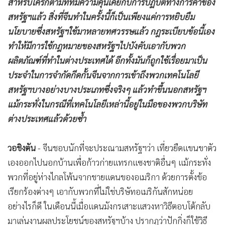
สำหรับใครก็ตามทีที่มีความคุ้นเคยกับการปฏิบัติทางการค้าของ
สหรัฐฯแล้ว สิ่งที่จีนทำในครั้งนี้ก็เป็นเพียงแค่การหยิบยืม
นโยบายซึ่งสหรัฐฯใช้มาหลายทศวรรษแล้ว กฎระเบียบข้อนี้เอง
ทำให้มีการใช้กฎหมายของสหรัฐฯไปบังคับเอากับพวก
ผลิตภัณฑ์ที่ทำในต่างประเทศได้ อีกทั้งมันก็ถูกใช้เรื่อยมาเป็น
ประจำในการจำกัดกีดกั้นจีนจากการเข้าถึงพวกเทคโนโลยี
สหรัฐฯบางอย่างบางประเภทซึ่งจริงๆ แล้วทำขึ้นนอกสหรัฐฯ
แม้กระทั่งในกรณีที่เทคโนโลยีเหล่านี้อยู่ในมือของพวกบริษัท
ต่างประเทศแล้วด้วยซ้ำ
วอชิงตัน
- จีนชอบนักที่จะประณามสหรัฐฯว่า เที่ยวยืดแขนขาตัว
เองออกไปนอกบ้านเพื่อก้าวก่ายแทรกแซงชาติอื่นๆ แม้กระทั่ง
พวกที่อยู่ห่างไกลโพ้นจากชายแดนของอเมริกา ด้วยการตั้งข้อ
เรียกร้องต่างๆ เอากับพวกที่ไม่ใช่บริษัทอเมริกันสักหน่อย
อย่างไรก็ดี ในเดือนนี้เมื่อแดนมังกรเสาะแสวงหาวิธีตอบโต้กลับ
มาเล่นงานผลประโยชน์ของสหรัฐฯบ้าง ปรากฏว่าปักกิ่งก็ใช้วิธี