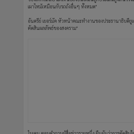
เผาไหม้เหมือนกับรถถังอื่นๆ ทั้งหมด"
อันดรีย์ เยอร์มัค หัวหน้าคณะทำงานของประธานาธิบดียูเ
ตัดสินผลลัพธ์ของสงคราม"
ไบเดน ตอบคำถามผู้สื่อข่าวรายหนึ่ง ยืนยันว่าการตัดส