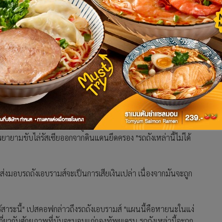
บขาว ระบุว่ารถถังนี้มีความจำเป็นสำหรับช่วยยูเครน "เพิ่ม
งลีโอพาร์ด 2 แก่ยูเครน และยุทโธปกรณ์ภาคสนามอื่นๆ นอกเหนือ
"ความคาดหมายของฝ่ายรัสเซียคือ เรากำลังแตกกัน" ประธานาธิบดี
ียวกันอย่างสมบูรณ์และโดยสิ้นเชิง"
ารซ่อมบำรุง แต่สุดท้ายแล้วก็เปลี่ยนใจ เพื่อโน้มน้าวให้เยอรมนี
แก่ยูเครน
ดาพันธมิตรกำลังช่วยเหลือยูเครน เตรียมพร้อมในความเป็นไปได้ที่
ยายามขับไล่รัสเซียออกจากดินแดนยึดครอง "รถถังเหล่านี้ไม่ได้
่งมอบรถถังเอบรามส์จะเป็นการเสียเงินเปล่า เนื่องจากมันจะถูก
้สาระนี้" เปสคอฟกล่าวถึงรถถังเอบรามส์ "แผนนี้คือหายนะในแง่
เกี่ยวกับศักยภาพที่มันจะมอบแก่กองทัพยูเครน รถถังเหล่านี้จะถูก