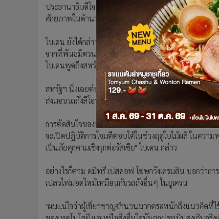
ประธานาธิบดีโจ ไบเดน แถลงการตัดสินใจดังกล่าวที่ทำเนีย
•
อินโดจีน
ศักยภาพในด้านหลบหลีกในภูมิประเทศแบบเปิดโล่ง"
•
กองทุนรวม
•
Celeb Online
ไบเดน ยังได้กล่าวขอบคุณเยอรมนี ที่ตัดสินใจจัดหารถถั
•
Factcheck
จากที่พันธมิตรนาโต้ และบรรดาชาติยุโรปอื่นๆ มอบให้ 
•
ญี่ปุ่น
ไบเดนพูดถึงสหรัฐฯ และพันธมิตรยุโรป "แต่เราเป็นหนึ่งเด
•
News1
•
Gotomanager
สหรัฐฯ นิ่งเฉยต่อแนวคิดประจำการรถถังเอบรามส์ที่ยากต่อก
ส่งมอบรถถังลีโอพาร์ดของพวกเขา ซึ่งใช้งานได้ง่ายกว่าให้
การตัดสินใจของวอชิงตัน และเบอร์ลินมีขึ้นในขณะที่บรร
จะเปิดปฏิบัติการโจมตีตอบโต้ในช่วงฤดูใบไม้ผลิ ในความพ
เป็นภัยคุกคามเชิงรุกต่อรัสเซีย" ไบเดน กล่าว
อย่างไรก็ตาม ดมิทรี เปสคอฟ โฆษกวังเครมลิน บอกว่าการส
เปลวไฟมอดไหม้เหมือนกับรถถังอื่นๆ ในยูเครน
"ผมแน่ใจว่าผู้เชี่ยวชาญจำนวนมากตระหนักถึงแนวคิดที่ไร
ของเทคโนโลยี แต่เหนือสิ่งอื่นใดมันถูกประเมินสูงเกินจริง