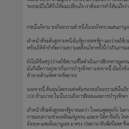
"เยอรมนีไม่ได้บีบให้ผมเปลี่ยนใจ เราต้องการทำให้แน่ใจว่า
กระนั้นก็ตาม รถถังเอบรามส์ หนึ่งในรถถังทรวงแสนยานุภาพท
เจ้าหน้าที่ระดับสูงรายหนึ่งในรัฐบาลสหรัฐฯ เผยว่าจะใช้
พร้อมให้คำจำกัดความความเคลื่อนไหวครั้งนี้ว่าเป็นกา
ยังไม่มีข้อสรุปว่าจะใช้สถานที่ใดดำเนินการฝึกทหารยูเค
มันจึงมีความยุ่งยากในการบำรุงรักษา นอกจากนี้ มันยังขับเค
ท้าทายด้านจัดหาทรัพยากร
นอกจากนี้.ต้นทุนโดยรวมต่อคันของรถถังเอบรามส์นั้นมีร
328 ล้านบาท) ในนั้นรวมถึงการฝึกฝนและการบำรุงรักษา
เจ้าหน้าที่ระดับสูงของรัฐบาลเผยว่า ไบเดนพูดคุยกับ โอล
การมอบความช่วยเหลือแก่ยูเครน และเขาได้หารือกับ โชลซ์ อี
อังกฤษ และเอ็มมานูเอล มาครง ประธานาธิบดีฝรั่งเศส ซึ่