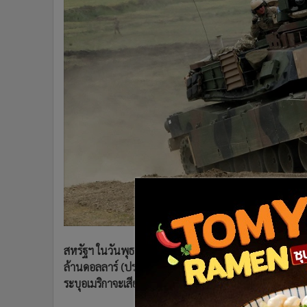
•
Management & HR
•
MGR Live
•
Infographic
•
การเมือง
•
ท่องเที่ยว
•
กีฬา
•
ต่างประเทศ
•
Special Scoop
•
เศรษฐกิจ-ธุรกิจ
•
จีน
•
ชุมชน-คุณภาพชีวิต
•
อาชญากรรม
•
Motoring
•
เกม
สหรัฐฯ ในวันพุธ (25 ม.ค.) แถลงยืนยันอย่างเป็นทางการ
•
วิทยาศาสตร์
ล้านดอลลาร์ (ประมาณ 13,000 ล้านบาท) แก่ยูเครนในอีกไม
•
SMEs
ระบุอเมริกาจะเสียเงินโดยเปล่าประโยชน์และยุทโธปกรณ์เ
•
หุ้น