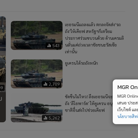
เยอรมนีแถลงแล้ว ตกลงจัดส่ง‘รถ
ถัง’ให้เคียฟ สหรัฐฯก็เตรียม
ประกาศร่วมขบวนด้วย ด้านเครมลิ
นลั่นแค่ถ่วงเวลาชัยชนะรัสเซีย
543
เท่านั้น
ยูเครนได้รถถังหนัก
2,709
MGR Onli
09
ม
MGR Online 
ขัดขืนไม่ไหว! ลือเยอรมนีจะจัดรถ
เสนอ ประสบก
ถัง 'ลีโอพาร์ด' ให้ยูเครน อนุญาต
เว็บไซต์ แ
ชาติอื่นส่งไปช่วยเคียฟ
นโยบายสิทธ
5,262