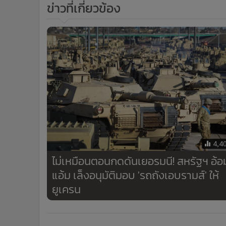
ข่าวที่เกี่ยวข้อง
4,4
ไม่เหมือนตอนกดดันเยอรมนี! สหรัฐฯ อ้อ
แอ้ม เล็งอนุมัติมอบ 'รถถังเอบรามส์' ให้
ยูเครน