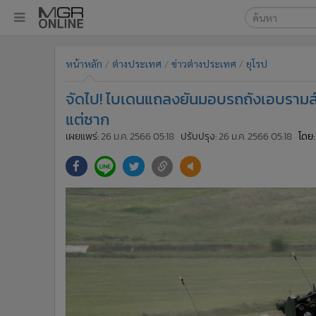
เลือกเครื่องมือท
•
หน้าหลัก
หน้าหลัก
ต่างประเทศ
ข่าวต่างประเทศ
ยุโรป
ค้นหา
•
ทันเหตุการณ์
Google
•
ภาคใต้
จัดไป! ไบเดนแถลงยันมอบรถถังเอบรามส์ 31
•
ภูมิภาค
MGR Onl
แต่ซาก
•
Online Section
เผยแพร่:
26 ม.ค. 2566 05:18
ปรับปรุง:
26 ม.ค. 2566 05:18
โดย:
ค้นหาขั
•
บันเทิง
•
ผู้จัดการรายวัน
•
คอลัมนิสต์
•
ละคร
•
CbizReview
•
Cyber BIZ
•
ผู้จัดกวน
•
Good health & Well-being
•
Green Innovation & SD