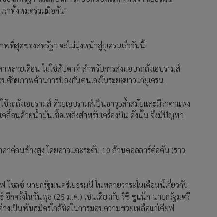
 เราทั้งหมดร่วมมือกัน"
ี่สุดของสหรัฐฯ จะไม่มุ่งหน้าสู่ยูเครนเร็ววันนี้
เวลาหลายเดือน ไม่ใช่สัปดาห์ สำหรับการส่งมอบรถถังเอบรามส์
รมอบศักยภาพด้านการป้องกันตนเองในระยะยาวแก่ยูเครน
รนใช้รถถังเอบรามส์ ด้วยเอบรามส์เป็นอาวุธล้ำสมัยและมีราคาแพง
ลื่อนด้วยน้ำมันเชื้อเพลิงสำหรับเครื่องบิน ดังนั้น จึงมีปัญหา
าคาค่อนข้างสูง โดยอาจแตะระดับ 10 ล้านดอลลาร์ต่อคัน (ราว
าฟ โชลซ์ นายกรัฐมนตรีเยอรมนี ในหลายวาระในเดือนนี้เกี่ยวกับ
กครั้งในวันพุธ (25 ม.ค.) เช่นเดียวกับ ริซี ซูแน็ก นายกรัฐมตรี
งต่างเป็นพันธมิตรใกล้ชิดในการมอบความช่วยเหลือแก่เคียฟ