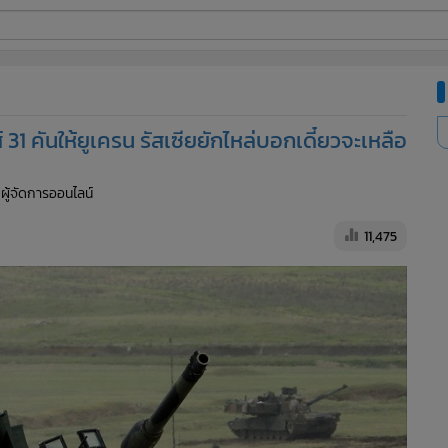
ี่ใช้
 คันให้ยูเครน รัสเซียยักไหล่บอกเดี๋ยวจะเหลือ
ine
 ผู้จัดการออนไลน์
้นสูง
11,475