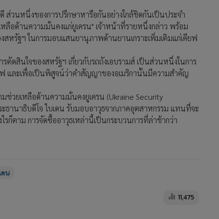
ี ส่วนหนึ่งของการปรึกษาหารือกันอย่างใกล้ชิดกันเป็นประจำ
ลือด้านความมั่นคงแก่ยูเครน" เจ้าหน้าที่รายหนึ่งกล่าว พร้อม
องสหรัฐฯ ในการมอบแสนยานุภาพด้านยานเกราะเพิ่มเติมแก่เคียฟ
าการตัดสินใจของสหรัฐฯ เกี่ยวกับรถถังเอบรามส์ เป็นส่วนหนึ่งในการ
คียฟ และเพื่อเป็นพิสูจน์ว่าคำสัญญาของอเมริกานั้นมีความสำคัญ
ความช่วยเหลือด้านความมั่นคงยูเครน (Ukraine Security
องประธานาธิบดีโจ ไบเดน รับมอบอาวุธจากภาคอุตสาหกรรม แทนที่จะ
ไรก็ตาม การจัดซื้ออาวุธเหล่านี้เป็นกระบวนการที่ล่าช้ากว่า
เดน
11,475