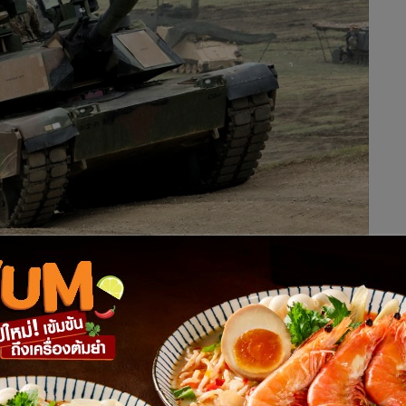
จะมอบรถถังล้ำสมัย เอ็ม1 เอบรามส์ จำนวน 31 คัน มูลค่า 400
่กี่เดือนข้างหน้า อย่างไรก็ตาม ฝ่ายรัสเซียดูจะไม่สะทกสะท้าน
หล่านี้จะมอดไหม้เหมือนรถถังอื่นๆ ในยูเครน