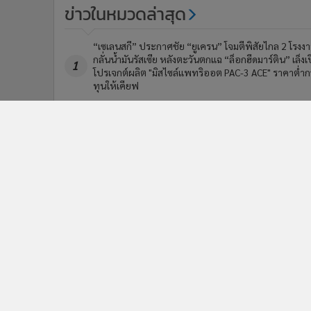
ข่าวในหมวดล่าสุด
“เซเลนสกี” ประกาศชัย “ยูเครน” โจมตีพิสัยไกล 2 โรงง
กลั่นน้ำมันรัสเซีย หลังตะวันตกแฉ “ล็อกฮีดมาร์ติน” เล็งเ
1
โปรเจกต์ผลิต "มิสไซล์แพทริออต PAC-3 ACE" ราคาต่ำก
ทุนให้เคียฟ
เจ้าของบริษัทผลิต 'โดรนพลีชีพ' ป้อนกองทัพรัสเซียถูก
3
ลอบวาง 'คาร์บอมบ์' บาดเจ็บ-คนขับรถเสียชีวิต
ข่า
ติดตามข่าวสารผ่านทาง LIN