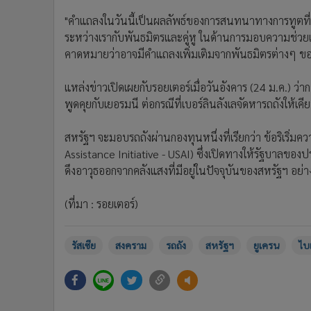
"คำแถลงในวันนี้เป็นผลลัพธ์ของการสนทนาทางการทูตที่ด
ระหว่างเรากับพันธมิตรและคู่หู ในด้านการมอบความช่วยเห
คาดหมายว่าอาจมีคำแถลงเพิ่มเติมจากพันธมิตรต่างๆ ข
แหล่งข่าวเปิดเผยกับรอยเตอร์เมื่อวันอังคาร (24 ม.ค.) ว่
พูดคุยกับเยอรมนี ต่อกรณีที่เบอร์ลินลังเลจัดหารถถังให้เ
สหรัฐฯ จะมอบรถถังผ่านกองทุนหนึ่งที่เรียกว่า ข้อริเริ่ม
Assistance Initiative - USAI) ซึ่งเปิดทางให้รัฐบาลข
ดึงอาวุธออกจากคลังแสงที่มีอยู่ในปัจจุบันของสหรัฐฯ อย่าง
(ที่มา : รอยเตอร์)
รัสเซีย
สงคราม
รถถัง
สหรัฐฯ
ยูเครน
ไบ