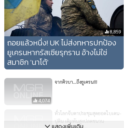
8,859
ถอยแล้วหนึ่ง! UK ไม่ส่งทหารปกป้อง
ยูเครนหากรัสเซียรุกราน อ้างไม่ใช่
สมาชิก 'นาโต้'
จากคิวบา...ถึงยูเครน!!!
ประธานาธิบดีวลาดิมีร์ ปูติน และเซียร์เก ชอยกู รัฐมนตรีกลาโหม
รัสเซีย ชมนิทรรศการอาวุธยุทธภัณฑ์ทางทหาร ก่อนการประชุม
4,074
ประจำปีของคณะกรรมการกระทรวงกลาโหมรัสเซีย เมื่อวัน
อังคาร (21 ธ.ค.)
ทั่วโลกจับตาประชุมสุดยอดไบเดน-
ปูติน เดิมพันสูงปลดชนวน
แสดงเพิ่มเติม