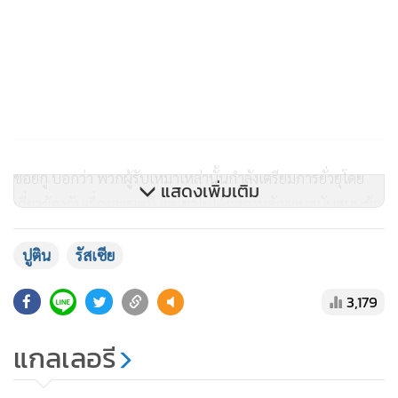
ชอยกู บอกว่า พวกผู้รับเหมาเหล่านั้นกำลังเตรียมการยั่วยุโดย
แสดงเพิ่มเติม
เกี่ยวข้องกับเรื่องสารเคมี แต่เขาไม่ได้แสดงหลักฐานสนับสนุนข้อ
กล่าวอ้าง ขณะที่ จอห์น เคอร์บี โฆษกกระทรวงกลาโหมสหรัฐฯ
โจมตีว่า นี่เป็นการกล่าวหาที่โป้ปดมดเท็จโดยสิ้นเชิง
ปูติน
รัสเซีย
3,179
ปูตินไม่ได้แจงว่า มาตรการที่จะใช้ตอบโต้ฝ่ายตะวันตกคืออะไร
แต่คำแถลงล่าสุดของเขาเป็นการตอกย้ำคำประกาศของรอง
แกลเลอรี
นายกรัฐมนตรีเซียร์เก รยาบคอฟ ที่เตือนว่า รัสเซียอาจติดตั้ง
ขีปนาวุธนิวเคลียร์พิสัยกลางในยุโรปอีกครั้งเพื่อตอบโต้แผนการ