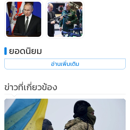
เดียวกันนี้ของนาโต
มอสโกยังปฏิเสธข้อกล่าวหาของยูเครนและอเมริกาที่ว่า รัสเซีย
กำลังเตรียมบุกยูเครน โดยอย่างเร็วที่สุดคือในเดือนหน้า ด้วย
กำลังทหารราวหนึ่งแสนนายที่ประจำอยู่ใกล้แนวชายแดนขณะนี้
ยอดนิยม
ในทางกลับกัน รัสเซียยืนยันว่า ต้องการคำมั่นจากตะวันตกว่า จะ
อ่านเพิ่มเติม
ไม่ขยายองค์การนาโตไปทางตะวันออกต่อไปอีก รวมทั้งไม่นำเอา
ขีปนาวุธโจมตีมาติดตั้งในประเทศซึ่งมีพรมแดนติดกับรัสเซีย
ข่าวที่เกี่ยวข้อง
ทั้งนี้ มอสโกบอกว่าความมั่นคงของตนกำลังถูกคุกคามจากความ
สัมพันธ์ที่ขยายตัวขึ้นเรื่อยๆ ระหว่างยูเครนกับตะวันตก โดยที่
ยูเครนแสดงเจตนารมณ์ต้องการเป็นสมาชิกของนาโต และมี
ความเป็นไปได้ที่นาโตจะติดตั้งขีปนาวุธในยูเครนโดยเล็งเป้าที่
รัสเซีย