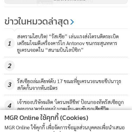
สถานการณ์ยูเครน
ประธานาธิบดีโวโลดิมีร์ เซเลนสกี้ ของยูเครน กล่าวเมื่อวันศุกร์
803
(17) ว่า พร้อมพบกับรัสเซียเพื่อหารือโดยตรงแบบตัวต่อตัวทุก
กลุ่ม จี 7 เตือนรัสเซีย ‘อย่าบุก
ข่าวในหมวดล่าสุด
รูปแบบ ทว่า มอสโกย้ำว่า ไม่มีประโยชน์ที่จะพบกันโดยไม่มีวาระ
ยูเครน’
การหารือที่ชัดเจน
2,403
สงครามไฮบริด! “รัสเซีย” เล่นแรงส่งโดรนติดระเบิด
1
เตรียมโจมตีเครื่องคาร์โก Antonov ขนกระสุนทหาร
ขณะเดียวกัน เครมลินยังแถลงว่า ปูตินย้ำระหว่างหารือทาง
ยูเครนจอดใน “สนามบินไลป์ซิก”
โทรศัพท์กับประธานาธิบดีเอมมานูเอล มาครง ของฝรั่งเศสว่า ใน
การฟื้น “การประชุมกลุ่มนอร์มังดี” ที่ประกอบด้วยผู้นำรัสเซีย
2
ยูเครน ฝรั่งเศส และเยอรมนี นั้น ยูเครนต้องมีขั้นตอนรูปธรรมใน
การดำเนินการตามข้อตกลงสันติภาพที่มีอยู่ ขณะที่ยูเครนโต้ว่า
รัสเซียถล่มเคียฟดับ 17 ขณะที่ยูเครนวอนขอขีปนาวุธ
3
รัสเซียและตัวแทนต่างหากที่ไม่ยอมมีส่วนร่วมในข้อตกลง
สกัดกั้นจากพันธมิตร
เจ้าของบริษัทผลิต 'โดรนพลีชีพ' ป้อนกองทัพรัสเซียถูก
นอกจากนั้น ขณะที่มหาอำนาจตะวันตกพยายามโชว์จุดยืนร่วม
4
ลอบวาง 'คาร์บอมบ์' บาดเจ็บ-คนขับรถเสียชีวิต
กันในการสนับสนุนยูเครนและนาโต ทางด้านโอลาฟ ชอลซ์
MGR Online ใช้คุกกี้ (Cookies)
นายกรัฐมนตรีคนใหม่ของเยอรมนีได้หารือทางโทรศัพท์กับปูติน
ข่าวอื่นในหมวด
MGR Online ใช้คุกกี้ เพื่อจัดการข้อมูลส่วนบุคคลเพื่อนำเสนอ
ซึ่งผู้นำรัสเซียเรียกร้องการเจรจาอย่างจริงจังเรื่องหลักประกัน