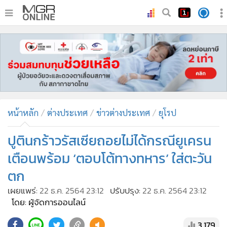
•
หน้าหลัก
•
ทันเหตุการณ์
•
ภาคใต้
•
ภูมิภาค
•
Online Section
หน้าหลัก
ต่างประเทศ
ข่าวต่างประเทศ
ยุโรป
•
บันเทิง
•
ผู้จัดการรายวัน
ปูตินกร้าวรัสเซียถอยไม่ได้กรณียูเครน
•
คอลัมนิสต์
เตือนพร้อม ‘ตอบโต้ทางทหาร’ ใส่ตะวัน
•
ละคร
ตก
•
CbizReview
เผยแพร่:
22 ธ.ค. 2564 23:12
ปรับปรุง:
22 ธ.ค. 2564 23:12
•
Cyber BIZ
โดย: ผู้จัดการออนไลน์
•
ผู้จัดกวน
3,179