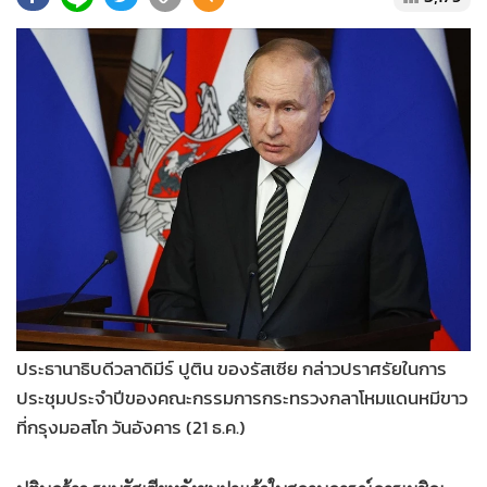
•
Good health & Well-being
•
Green Innovation & SD
•
Management & HR
•
MGR Live
•
Infographic
•
การเมือง
•
ท่องเที่ยว
•
กีฬา
•
ต่างประเทศ
•
Special Scoop
•
เศรษฐกิจ-ธุรกิจ
ประธานาธิบดีวลาดิมีร์ ปูติน ของรัสเซีย กล่าวปราศรัยในการ
•
จีน
ประชุมประจำปีของคณะกรรมการกระทรวงกลาโหมแดนหมีขาว
•
ชุมชน-คุณภาพชีวิต
ที่กรุงมอสโก วันอังคาร (21 ธ.ค.)
•
อาชญากรรม
•
Motoring