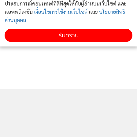
ประสบการณ์คอนเทนต์ที่ดีที่สุดให้กับผู้อ่านบนเว็บไซต์ และ
ความมั่นคง ขณะที่ชอลซ์ขอให้รัสเซียทำให้สถานการณ์ผ่อน
แอพพลิเคชั่น
เงื่อนไขการใช้งานเว็บไซต์
และ
นโยบายสิทธิ
คลายลง
ส่วนบุคคล
สำหรับ แอนโทนี บลิงเคน รัฐมนตรีต่างประเทศอเมริกา แถลง
รับทราบ
เมื่อวันอังคารว่า จะไม่มีการพบปะกันแบบเห็นหน้าระหว่าง
ประธานาธิบดีโจ ไบเดน กับปูตินในขณะนี้ แต่ต้องรอดูความคืบ
หน้าทางการทูตหลังการประชุมเสมือนจริงระหว่างผู้นำทั้งสอง
เมื่อ 2 สัปดาห์ก่อน
(ที่มา : รอยเตอร์, เอเอฟพี)