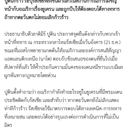
ปูตินกร้าว ระบุรัสเซียหลังชนฝาแล้วในสถานการณ์การเผชิญ
•
เกม
หน้ากับอเมริกาเรื่องยูเครน และถูกบีบให้ต้องตอบโต้ทางทหาร
•
วิทยาศาสตร์
ถ้าหากตะวันตกไม่ยอมเลิกก้าวร้าว
•
SMEs
•
หุ้น
ประธานาธิบดีวลาดิมีร์ ปูติน ประกาศจุดยืนดังกล่าวกับพวกเจ้า
•
อินโดจีน
หน้าที่ทหาร ณ กระทรวงกลาโหมรัสเซียเมื่อวันอังคาร (21 ธ.ค.)
•
กองทุนรวม
ขณะที่มอสโกพยายามกดดันให้อเมริกาและองค์การสนธิสัญญา
•
Celeb Online
แอตแลนติกเหนือ (นาโต) ตอบรับข้อเสนอของตนที่ยื่นไปเมื่อ
สัปดาห์ที่แล้ว ให้ค้ำประกันความมั่นคงของแดนหมีขาวแบบมีผล
•
Factcheck
ผูกพันทางกฎหมายโดยด่วน
•
ญี่ปุ่น
•
News1
ปูตินตั้งคำถามว่า อเมริกากำลังทำอะไรอยู่ในยูเครนที่มีพรมแดน
•
Gotomanager
ประชิดติดกับรัสเซีย และสำทับว่า หากตะวันตกยังไม่เลิกแสดง
ท่าทีก้าวร้าว รัสเซียจะใช้มาตรการตอบโต้ทางเทคนิค-การทหาร
ที่เหมาะสม และตอบโต้อย่างรุนแรงต่อการดำเนินการที่ไม่เป็น
มิตร