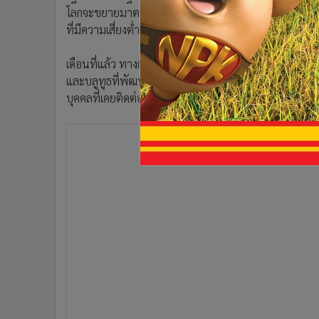
•
อินโดจีน
โลกจะขยายมาตรการจำกัดการเดินทางต่อไปอีกอย่างน้อย 2 สั
ที่มีความเสี่ยงต่ำ
•
กองทุนรวม
•
Celeb Online
เดือนที่แล้ว ทางการอินเดียได้เปิดตัวแอปพลิเคชั่น Aa
•
Factcheck
และบลูทูธที่พัฒนาโดยศูนย์สารสนเทศแห่งชาติ (National I
•
ญี่ปุ่น
บุคคลที่เคยติดต่อใกล้ชิดถูกตรวจพบว่าติดเชื้อโควิด-19 หรืออ
•
News1
•
Gotomanager