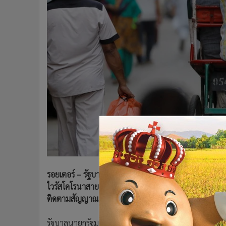
•
Management & HR
•
MGR Live
•
Infographic
•
การเมือง
•
ท่องเที่ยว
•
กีฬา
•
ต่างประเทศ
•
Special Scoop
•
เศรษฐกิจ-ธุรกิจ
•
จีน
•
ชุมชน-คุณภาพชีวิต
•
อาชญากรรม
•
Motoring
รอยเตอร์ – รัฐบาลอินเดียขยายเวลาล็อคดาวน์ทั่วประเทศต่
•
เกม
ไวรัสโคโรนาสายพันธุ์ใหม่ลดลง ขณะเดียวกันก็กำหนดให
•
วิทยาศาสตร์
ติดตามสัญญาณบลูทูธเพื่อสนับสนุนมาตรการเว้นระยะห่
•
SMEs
•
หุ้น
รัฐบาลนายกรัฐมนตรี นเรนทรา โมดี แถลงวานนี้ (1 พ.ค.) ว