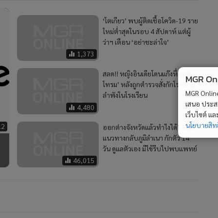
‘โตเกียว’ พบผู้ติดเชื้อโควิด-19 ราย
ใหม่ต่ำสุดในรอบ 4 สัปดาห์ แต่ผู้
ว่าฯ เตือน ‘อย่าชะล่าใจ’
1,373
สลด!! หญิงอินเดียโดนแก๊งหื่น ‘รุม
MGR Onli
โทรม’ หลังถูกตำรวจสั่งกักโรคตาม
MGR Online 
ลำพังในโรงเรียน
เสนอ ประสบก
4,480
เว็บไซต์ แ
นโยบายสิทธ
12
ออกต่างจังหวัดแล้วทำไงได้? รวม
แนวทางกลับภูมิลำเนา กักตัว 14
วัน ดูแลตัวเอง มีไข้รีบไปพบแพทย์
46,015