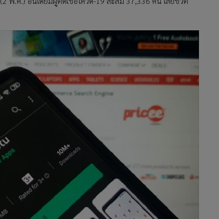
พ.ค.) อินเดียมีผู้ติดเชื้อโควิด-19 สะสม 37,336 คน เสียชีวิต