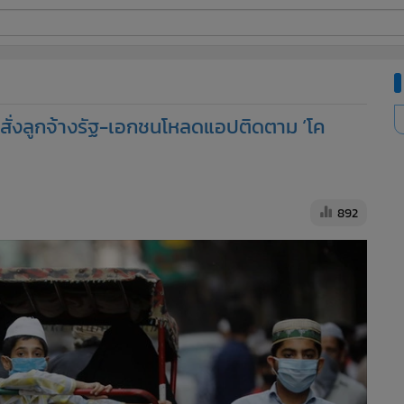
ี่ใช้
์ สั่งลูกจ้างรัฐ-เอกชนโหลดแอปติดตาม ‘โค
ine
้นสูง
892