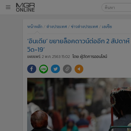
เลือกเครื่องมือท
•
หน้าหลัก
หน้าหลัก
ต่างประเทศ
ข่าวต่างประเทศ
เอเชีย
ค้นหา
•
ทันเหตุการณ์
Google
•
ภาคใต้
‘อินเดีย’ ขยายล็อคดาวน์ต่ออีก 2 สัปดาห
•
ภูมิภาค
MGR Onl
วิด-19’
•
Online Section
เผยแพร่:
2 พ.ค. 2563 15:02
โดย: ผู้จัดการออนไลน์
ค้นหาขั
•
บันเทิง
•
ผู้จัดการรายวัน
•
คอลัมนิสต์
•
ละคร
•
CbizReview
•
Cyber BIZ
•
ผู้จัดกวน
•
Good health & Well-being
•
Green Innovation & SD