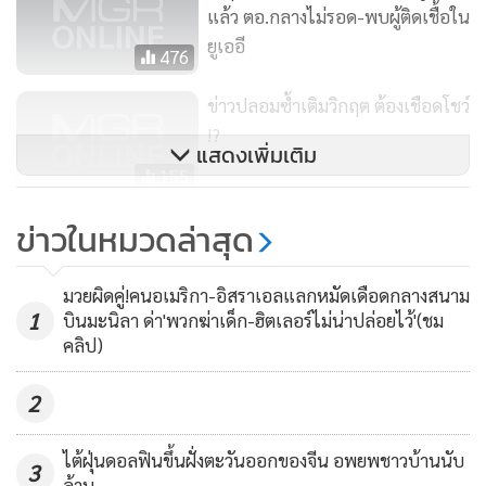
แล้ว ตอ.กลางไม่รอด-พบผู้ติดเชื้อใน
ยูเออี
476
ข่าวปลอมซ้ำเติมวิกฤต ต้องเชือดโชว์
!?
แสดงเพิ่มเติม
155
หุ้นฟื้นตัวตามภูมิภาค คลายกังวล
ข่าวในหมวดล่าสุด
หลังผู้นำจีนยืนยันคุมไวรัสโคโรนาได้
146
มวยผิดคู่!คนอเมริกา-อิสราเอลแลกหมัดเดือดกลางสนาม
1
บินมะนิลา ด่า'พวกฆ่าเด็ก-ฮิตเลอร์ไม่น่าปล่อยไว้'(ชม
คลิป)
2
ไต้ฝุ่นดอลฟินขึ้นฝั่งตะวันออกของจีน อพยพชาวบ้านนับ
3
ล้าน