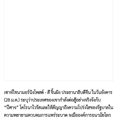
•
เกม
•
วิทยาศาสตร์
•
SMEs
•
หุ้น
•
อินโดจีน
•
กองทุนรวม
•
Celeb Online
•
Factcheck
•
ญี่ปุ่น
•
News1
•
Gotomanager
เซาท์ไชนามอร์นิงโพสต์ - สี จิ้นผิง ประธานาธิบดีจีน ในวันอังคาร
(28 ม.ค.) ระบุว่าประเทศของเขากำลังต่อสู้อย่างจริงจังกับ
“ปีศาจ” โคโรนาไวรัสและให้สัญญาถึงความโปร่งใสของรัฐบาลใน
ความพยายามควบคุมการแพร่ระบาด จูงมือองค์การอนามัยโลก