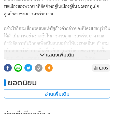
พลเมืองของพวกเขาที่ติดค้างอยู่ในเมืองอู่ฮั่น มณฑลหูเป่ย
ศูนย์กลางของการแพร่ระบาด
อย่างไรก็ตาม สื่อมวลชนแห่งรัฐอ้างคำกล่าวของทีโดรส ระบุว่าจีน
ได้ดำเนินการอย่างรวดเร็วในการควบคุมการแพร่ระบาด และ
กำลังจัดการกับวิกฤตเพื่อเป็นแบบอย่างให้ประเทศอื่นๆ ทำตาม
พร้อมบอกว่าคำประเมินเกี่ยวกับการแพร่ระบาดควรอยู่บนพื้น
แสดงเพิ่มเติม
ฐานทางวิทยาศาสตร์และข้อเท็จจริง ไม่ตื่นตูมจนเกินเหตุ
1,385
ก่อนหน้านี้ หวัง อี้ รัฐมนตรีต่างประเทศจีนบอกว่าองค์การ
ยอดนิยม
อนามัยโลกทราบว่าบางประเทศมีแผนอพยพพลเมือง แต่หน่วย
งานของสหประชาชาติแห่งนี้ไม่เห็นด้วยกับความเคลื่อนไหวดัง
อ่านเพิ่มเติม
กล่าวและบอกว่าประชาชนควรอยู่ในความสงบ
องค์การอนามัยโลกเปิดเผยว่าทีโดรสกับสี ได้หารือกันถึงแนวทาง