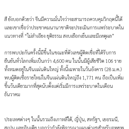
สี ยังบอกด้วยว่า จีนมีความมั่นใจว่าจะสามารถควบคุมวิกฤตนี้ได้
และเขาเชื่อว่าประชาคมนานาชาติจะประเมินการแพร่ระบาดใน
แนวทางที่ “ไม่ลำเอียง ยุติธรรม สงบเยือกเย็นและมีเหตุผล”
การพบปะกันครั้งนี้มีขึ้นในขณะที่ตัวเลขผู้ติดเชื่อที่ได้รับการ
ยืนยันทั่วโลกเพิ่มเป็นกว่า 4,600 คน ในนั้นมีผู้เสียชีวิต 106 ราย
ทั้งหมดอยู่ในจีนแผ่นดินใหญ่ ทั้งนี้เฉพาะในวันอังคาร (28 ม.ค.)
พบผู้ติดเชื้อรายใหม่ในจีนแผ่นดินใหญ่ถึง 1,771 คน ถือเป็นเพิ่ม
ขึ้นวันเดียวมากที่สุดนับตั้งแต่เริ่มมีการแพร่ระบาดในเดือน
ธันวาคม
ประเทศต่างๆ ในนั้นรวมถึงเกาหลีใต้, ญี่ปุ่น, สหรัฐฯ, เยอรมนี,
สเปน และอินเดีย บอกว่ากำลังพิจารณาแผนต่างๆสำหรับอพยพ