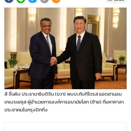
•
Good health & Well-being
•
Green Innovation & SD
•
Management & HR
•
MGR Live
•
Infographic
•
การเมือง
•
ท่องเที่ยว
•
กีฬา
•
ต่างประเทศ
•
Special Scoop
•
เศรษฐกิจ-ธุรกิจ
สี จิ้นผิง ประธานาธิบดีจีน (ขวา) พบปะกับทีโดรส แอดฮานอม
•
จีน
เกเบรเยซุส ผู้อำนวยการองค์การอนามัยโลก (ซ้าย) ที่มหาศาลา
•
ชุมชน-คุณภาพชีวิต
ประชาคมในกรุงปักกิ่ง
•
อาชญากรรม
•
Motoring