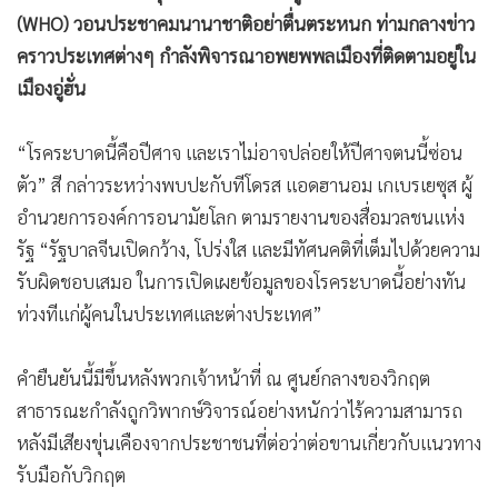
(WHO) วอนประชาคมนานาชาติอย่าตื่นตระหนก ท่ามกลางข่าว
คราวประเทศต่างๆ กำลังพิจารณาอพยพพลเมืองที่ติดตามอยู่ใน
เมืองอู่ฮั่น
“โรคระบาดนี้คือปีศาจ และเราไม่อาจปล่อยให้ปีศาจตนนี้ซ่อน
ตัว” สี กล่าวระหว่างพบปะกับทีโดรส แอดฮานอม เกเบรเยซุส ผู้
อำนวยการองค์การอนามัยโลก ตามรายงานของสื่อมวลชนแห่ง
รัฐ “รัฐบาลจีนเปิดกว้าง, โปร่งใส และมีทัศนคติที่เต็มไปด้วยความ
รับผิดชอบเสมอ ในการเปิดเผยข้อมูลของโรคระบาดนี้อย่างทัน
ท่วงทีแก่ผู้คนในประเทศและต่างประเทศ”
คำยืนยันนี้มีขึ้นหลังพวกเจ้าหน้าที่ ณ ศูนย์กลางของวิกฤต
สาธารณะกำลังถูกวิพากษ์วิจารณ์อย่างหนักว่าไร้ความสามารถ
หลังมีเสียงขุ่นเคืองจากประชาชนที่ต่อว่าต่อขานเกี่ยวกับแนวทาง
รับมือกับวิกฤต