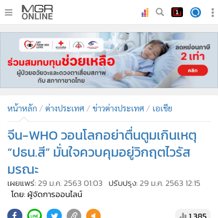
•
หน้าหลัก
•
ทันเหตุการณ์
•
ภาคใต้
•
ภูมิภาค
•
Online Section
หน้าหลัก
ต่างประเทศ
ข่าวต่างประเทศ
เอเชีย
•
บันเทิง
•
ผู้จัดการรายวัน
จีน-WHO วอนโลกอย่าตื่นตูมเกินเหตุ
•
คอลัมนิสต์
“ปธน.สี” มั่นใจควบคุมอยู่วิกฤตไวรัส
•
ละคร
มรณะ
•
CbizReview
เผยแพร่:
29 ม.ค. 2563 01:03
ปรับปรุง:
29 ม.ค. 2563 12:15
•
Cyber BIZ
โดย: ผู้จัดการออนไลน์
•
ผู้จัดกวน
1,385