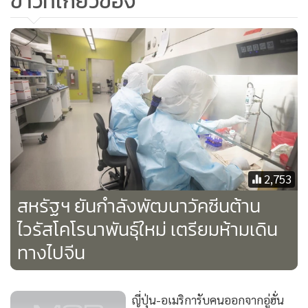
ข่าวที่เกี่ยวข้อง
ต่างๆสำหรับปกป้องพลเมืองจีนและชาวต่างชาติในพื้นที่ที่ได้รับ
ผลกระทบจากโคโรนาไวรัสและทางเลือกที่เป็นไปได้อื่นๆ นอก
เหนือจากการอพยพ
เมื่อสัปดาห์ที่แล้ว คณะกรรมการฉุกเฉินของอนามัยโลก ซึ่ง
ประกอบด้วยผู้เชี่ยวชาญอิสระ 16 ท่าน ปฏิเสธถึง 2 รอบที่จะ
ประกาศให้การแพร่ระบาดของไวรัสโคโรนา สายพันธุ์ใหม่ เป็น
สถานการณ์ฉุกเฉินด้านสาธารณสุขระหว่างประเทศ โดยบอกว่า
ตัวเลขผู้ติดเชื้อและผู้เสียชีวิตที่เพิ่มขึ้น ไม่จำเป็นต้องประกาศ
2,753
สถานะฉุกเฉินฯ เสมอไป
สหรัฐฯ ยันกำลังพัฒนาวัคซีนต้าน
ไวรัสโคโรนาพันธุ์ใหม่ เตรียมห้ามเดิน
องค์การอนามัยโลกระบุว่า ในบรรดาผู้ติดเชื้อ 45 รายใน 13 ชาติ
ทางไปจีน
นอกประเทศจีน มีอยู่เพียงเคสเดียวที่เกี่ยวข้องกับการติดต่อจาก
มนุษย์สู่มนุษย์ นั่นคือเคสในเวียดนาม อย่างไรก็ตามเจ้าหน้าที่
ญี่ปุ่นบอกว่ามีเคสต้องสงสัยหนึ่งที่อาจเกี่ยวข้องกับการติดต่อจาก
ญี่ปุ่น-อเมริการับคนออกจากอู่ฮั่น
คนสู่คนเช่นกัน