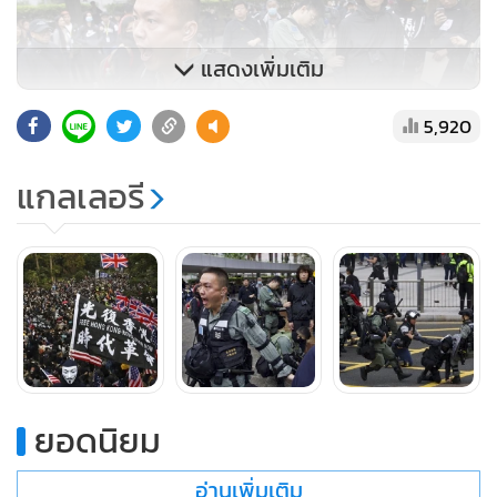
แสดงเพิ่มเติม
5,920
แกลเลอรี
ตำรวจเข้าตรวจค้นชายผู้หนึ่งในการปฏิบัติการ “เรียกให้หยุด
และตรวจค้น” ก่อนหน้าจะมีการชุมนุมประท้วงที่สวนสาธารณะใน
ใจกลางฮ่องกงเมื่อวันอาทิตย์ (19 ม.ค.)
ตำรวจได้ออกคำแถลงระบุว่า มีตำรวจฝ่ายติดต่อประสานงาน
ยอดนิยม
ชุมชน 2 คนถูกทุบตีด้วยท่อนไม้และได้รับบาดเจ็บที่ศีรษะ ยังมีผู้
อ่านเพิ่มเติม
ประท้วงบางคนขว้างขวดน้ำไปที่ตำรวจอื่นๆ บางคนซึ่งกำลัง