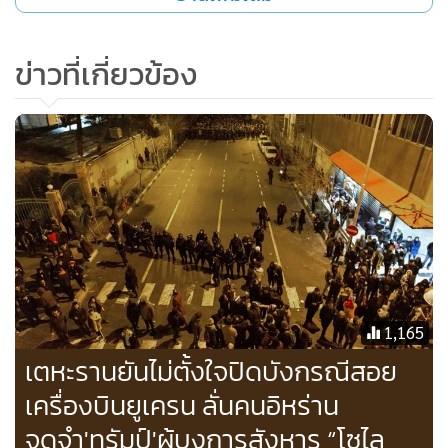
ดำเนินปฏิบัติการ “เรียกให้หยุดและตรวจค้น”
ข่าวที่เกี่ยวข้อง
“สืบเนื่องจากเหตุรุนแรงที่เกิดขึ้น ตำรวจจึงขอให้ทางผู้จัดยุติการ
ชุมนุมสาธารณะครั้งนี้ ... และรบเร้าให้พวกผู้เข้าร่วมชุมนุม ...
ออกไปจากพื้นที่โดยใช้การขนส่งสาธารณะ” คำแถลงบอก
ขณะที่ผู้สื่อข่าวของสำนักข่าวเอเอฟพีซึ่งอยู่ในจุดเกิดเหตุ
รายงานว่า ความวุ่นวายเกิดขึ้นเมื่อตำรวจออกคำสั่งให้ยุติการ
ชุมนุมคราวนี้ หลังจากพวกตำรวจที่ดำเนินการ “เรียกให้หยุด
และตรวจค้น” ตามถนนหนทางใกล้ๆ ถูกฝูงชนที่โกรธเกรี้ยวโยน
1,165
ขวดน้ำและสีเข้าใส่
เตหะรานยันไม่ตั้งใจปิดบังกรณีสอย
เครื่องบินยูเครน ลั่นคนอิหร่าน
จากนั้นกลุ่มตำรวจนอกเครื่องแบบที่กำลังพูดกับพวกผู้จัดการ
ชุมนุม ก็ถูกพวกผู้ประท้วงสวมหน้ากากปิดหน้าเข้ารุมทำร้าย
จดจำ'ทรัมป์'ผู้บงการสังหาร “โซไล