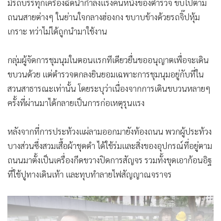
มีรถบรรทุกเครื่องฉีดน้ำกำลังแรงคันหนึ่งของตำรวจ ขับไปตาม
ถนนสายต่างๆ ในย่านใจกลางฮ่องกง ขบาบข้างด้วยรถจิ๊ปหุ้ม
เกราะ ทว่าไม่ได้ถูกนำมาใช้งาน
กลุ่มผู้จัดการชุมนุมในตอนแรกทีเดียวยื่นขออนุญาตเพื่อจะเดิน
ขบวนด้วย แต่ตำรวจตกลงยินยอมเฉพาะการชุมนุมอยู่กับที่ใน
สวนสาธารณะเท่านั้น โดยระบุว่าเนื่องจากการเดินขบวนหลายๆ
ครั้งที่ผ่านมาได้กลายเป็นการก่อเหตุรุนแรง
หลังจากที่การประท้วงแผ่ลามออกมายังท้องถนน พวกผู้ประท้วง
บางส่วนซึ่งสวมเสื้อผ้าชุดดำ ได้ใช้ร่มและสิ่งของอุปกรณ์ที่อยู่ตาม
ถนนมาตั้งเป็นเครื่องกีดขวางปิดการสัญจร รวมทั้งขุดเอาก้อนอิฐ
ที่ใช้ปูทางเดินเท้า และทุบทำลายไฟสัญญาณจราจร