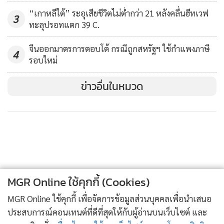
“เกาหลีใต้” ระอุเสียชีวิตไม่ต่ำกว่า 21 หลังคลื่นฮีทเวฟ
3
ทะลุปรอทแตก 39 C.
จีนออกมาตรการตอบโต้ กรณีถูกสหรัฐฯ ใช้กำแพงภาษี
4
รอบใหม่
ข่าวอื่นในหมวด
ตำรวจปราบจลาจลฮ่องกงปะทะผู้ประท้วง หลังการชุมนุมอย่าง
สันติแปรเปลี่ยนเป็นความรุนแรงเมื่อวันอาทิตย์ (19 ม.ค.)
MGR Online ใช้คุกกี้ (Cookies)
MGR Online ใช้คุกกี้ เพื่อจัดการข้อมูลส่วนบุคคลเพื่อนำเสนอ
การชุมนุมคราวนี้ซึ่งใช้ชื่อว่า “การปิดล้อมทางสากลต่อต้าน
ประสบการณ์คอนเทนต์ที่ดีที่สุดให้กับผู้อ่านบนเว็บไซต์ และ
คอมมิวนิสต์” (Universal Siege Against Communism) เป็นการ