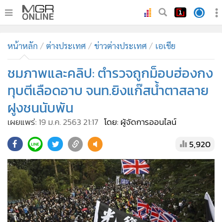
•
หน้าหลัก
หน้าหลัก
ต่างประเทศ
ข่าวต่างประเทศ
เอเชีย
•
ทันเหตุการณ์
•
ชมภาพและคลิป: ตำรวจถูกม็อบฮ่องกง
ภาคใต้
•
ภูมิภาค
ทุบตีเลือดอาบ จนท.ยิงแก๊สน้ำตาสลาย
•
Online Section
ฝูงชนนับพัน
•
บันเทิง
เผยแพร่:
19 ม.ค. 2563 21:17
โดย: ผู้จัดการออนไลน์
•
ผู้จัดการรายวัน
5,920
•
คอลัมนิสต์
•
ละคร
•
CbizReview
•
Cyber BIZ
•
ผู้จัดกวน