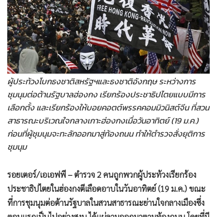
•
Good health & Well-being
•
Green Innovation & SD
•
Management & HR
•
MGR Live
•
Infographic
•
การเมือง
ผู้ประท้วงโบกธงชาติสหรัฐฯและธงชาติอังกฤษ ระหว่างการ
•
ท่องเที่ยว
ชุมนุมต่อต้านรัฐบาลฮ่องกง เรียกร้องประชาธิปไตยแบบมีการ
•
กีฬา
เลือกตั้ง และเรียกร้องให้บอยคอตต์พรรคคอมมิวนิสต์จีน ที่สวน
สาธารณะบริเวณใจกลางเกาะฮ่องกงเมื่อวันอาทิตย์ (19 ม.ค.)
•
ต่างประเทศ
ก่อนที่ผู้ชุมนุมจะทะลักออกมาสู่ท้องถนน ทำให้ตำรวจสั่งยุติการ
•
Special Scoop
ชุมนุม
•
เศรษฐกิจ-ธุรกิจ
•
จีน
รอยเตอร์/เอเอฟพี – ตำรวจ 2 คนถูกพวกผู้ประท้วงเรียกร้อง
•
ชุมชน-คุณภาพชีวิต
ประชาธิปไตยในฮ่องกงตีเลือดอาบในวันอาทิตย์ (19 ม.ค.) ขณะ
•
อาชญากรรม
ที่การชุมนุมต่อต้านรัฐบาลในสวนสาธารณะย่านใจกลางเมืองซึ่ง
•
Motoring
ตอนแรกเป็นไปอย่างสงบ ได้แผ่ลามออกมาตามท้องถนน โดยที่มี