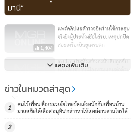
โดยใช้ทั้งร่มและไม้ตีตำรวจเหล่านี้
มานี”
ปรากฏว่ามีตำรวจ 2 คนเลือดอาบจากบาดแผลที่ศีรษะ ขณะที่
แพร่คลิปแฉตำรวจอิหร่านใช้กระสุน
เพื่อนตำรวจด้วยกันเข้าไปช่วยเหลือคุ้มกันพวกเขาออกมา
จริงยิงผู้ประท้วงฮือไล่รบ. เหตุปกปิด
สอยเครื่องบินยูเครนตก
เอเอฟพีรายงานด้วยว่า ในคลิปวิดีโอที่ผู้มีโพสต์ทางออนไลน์
1,404
แสดงให้เห็นว่าพวกผู้จัดการชุมนุมขอให้พวกตำรวจแสดงหมาย
In Clip: ประท้วงฮ่องกงนับสิบถูกจับ
แสดงเพิ่มเติม
จับ ซึ่งตำรวจก็ไม่ได้แสดงให้ดู โดยที่สถานการณ์เช่นนั้นมักทำให้
หลังเดินขบวนเมืองพรมแดนต่อต้าน
ในหมู่พวกผู้ประท้วงเกิดความไม่พอใจ
“การค้าคู่ขนานของจีน” – หัวหน้า
1,461
ข่าวในหมวดล่าสุด
สนง.ประสานงานปักกิ่งคนใหม่เปิด
หลังจากนั้นไม่นาน ตำรวจเหล่านี้ก็ถูกทำร้าย แล้วตำรวจปราบ
ใจ
จลาจลก็ยกกำลังเข้ามาในพื้นที่ และยิงแก๊สน้ำตาเพื่อขับไล่ฝูงชน
คนไร้เพื่อน!สื่อเขมรเย้ยไทยขัดแย้งหนักกับเพื่อนบ้าน
‘ทรัมป์’ ลั่นไม่สนอิหร่านจะยอม
1
มาเลเซียโต้เดือด'อนุทิน'กล่าวหาให้แหล่งกบดานโจรใต้
เจรจาหรือไม่ แต่ ‘ห้ามเข่นฆ่าผู้
ติดตามมาด้วยการปะทะวิ่งเอาเถิดเจ้าล่อกันเป็นระยะเวลาสั้นๆ
ประท้วง’
โดยที่ตำรวจได้จับกุมผู้ต้องหาไปอีกหลายราย รวมทั้งผู้ประท้วง
3,411
2
คนหนึ่งซึ่งกำลังมีเลือดไหลออกมาจากด้านหลังของศีรษะ