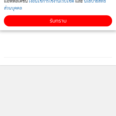
แอพพลิเคชั่น
เงื่อนไขการใช้งานเว็บไซต์
และ
นโยบายสิทธิ
ประท้วงล่าสุดในฮ่องกง หลังจากที่ได้เกิดขึ้นอย่างต่อเนื่องมา
ส่วนบุคคล
ตั้งแต่เดือนมิถุนายนปีที่แล้ว ถึงแม้ทำท่าลดความเข้มข้นลงบ้าง
รับทราบ
ในระยะไม่กี่สัปดาห์หลังๆ มานี้
สำหรับฝ่ายตำรวจในคราวนี้ดูเหมือนจะนำเอายุทธวิธีใหม่ออกมา
ใช้ ได้แก่การไปปรากฏตัวก่อนเวลาชุมนุมในชุดปราบจลาจล และ
ส่งตำรวจส่วนหนึ่งดำเนินปฏิบัติการ “เรียกให้หยุดและตรวจค้น”
ใกล้ๆ กับจุดที่คาดว่าจะมีการเดินขบวน
การชุมนุมในสวนสาธารณะย่านเซนทรัลของฮ่องกงคราวนี้ ตอน
ติดตามข่าวสารผ่านทาง LINE
ต้นๆ ทีเดียวมีบรรยากาศที่ผ่อนคลาย ผู้คนหลายพันคนเข้าร่วม
โดยมีการตะโกนคำขวัญ อย่างเช่น “ยืนหยัดกับฮ่องกง ต่อสู้เพื่อ
เสรีภาพ”
MGR Online Application
บางคนโบกธงชาติอเมริกัน, ธงชาติอังกฤษ, และธงเอกราชฮ่องกง