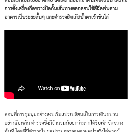
•
เกม
การตั้งเครื่องกีดขวางปิดกั้นเส้นทางตลอดจนใช้สีฉีดพ่นตาม
•
วิทยาศาสตร์
อาคารเป็นระยะสั้นๆ และตำรวจยิงแก๊สน้ำตาเข้าขับไล่
•
SMEs
•
หุ้น
•
อินโดจีน
•
กองทุนรวม
•
Celeb Online
•
Factcheck
•
ญี่ปุ่น
•
News1
•
Gotomanager
ตอนที่การชุมนุมอย่างสงบเริ่มแปรเปลี่ยนเป็นการเดินขบวน
อย่างฉับพลัน ตำรวจซึ่งมีจำนวนน้อยกว่ามากได้รีบเข้าขัดขวาง
ทันที โดยที่มีตำรวจในชุดปราบจลาจลหลายหน่วยวิ่งไล่พวกผู้