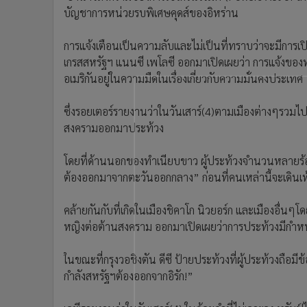
•
อินโดจีน
บัญชาการหน่วยรบพิเศษคุดส์ของอิหร่าน
•
กองทุนรวม
การแจ้งเตือนเป็นความลับและไม่เป็นที่ทราบว่าจะมีกา
•
Celeb Online
เกรสสหรัฐฯ แนนซี เพโลซี ออกมาเปิดเผยว่า การแจ้ง
•
Factcheck
อเมริกันอยู่ในความมืดในเรื่องเกี่ยวกับความมั่นคงประเทศ
•
ญี่ปุ่น
•
News1
ซึ่งรอยเตอร์รายงานว่าในวันเสาร์(4)ตามเมืองต่างๆรวมไปถึ
•
Gotomanager
สงครามออกมาประท้วง
โดยที่ด้านนอกของทำเนียบขาว ผู้ประท้วงจำนวนหลายร้อ
ต้องออกมาจากตะวันออกกลาง” ก่อนที่คนเหล่านี้จะเดินเท้
คล้ายกันกับที่เกิดในเมืองชิคาโก นิวยอร์ก และเมืองอื่นๆโดยม
หญิงต่อต้านสงคราม ออกมาเปิดเผยว่าการประท้วงมีกำหนด
ในขณะที่กรุงวอชิงตัน ดีซี ป้ายประท้วงที่ผู้ประท้วงถือ
กำลังสหรัฐฯต้องออกจากอิรัก!”