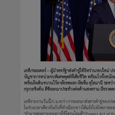
•
Management & HR
•
MGR Live
•
Infographic
•
การเมือง
•
ท่องเที่ยว
•
กีฬา
•
ต่างประเทศ
•
Special Scoop
•
เศรษฐกิจ-ธุรกิจ
•
จีน
เอพี/รอยเตอร์ – ผู้นำสหรัฐฯส่งคำขู่ให้อิหร่านรอบใหม่ ป
•
ชุมชน-คุณภาพชีวิต
บัญชาการหน่วยรบพิเศษคุดส์ที่เสียชีวิต พร้อมโวทั้งหนั
•
อาชญากรรม
พร้อมใจเดินขบวนไว้อาลัยพลเอก กัสเซ็ม สุไลมานี ระหว
•
Motoring
กรุงวอชิงตัน ดีซีออกมาประท้วงต่อต้านสงคราม มีจรวดต
•
เกม
•
วิทยาศาสตร์
เอพีรายงานวันนี้(5 ม.ค)ว่า การออกมาส่งสารคำขู่ของประธา
•
SMEs
ในช่วงเวลาเดียวกันกับที่ทำเนียบขาวได้แจ้งไปยังสภาคอ
•
หุ้น
"อำนาจสงครามของการใช้โดรนโจมตี"(Powers Act of the dr