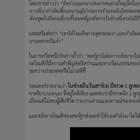
โดยเขากล่าวว่า
“อิหร่านออกมาประกาศอย่างใหญ่โตในการ
การที่เรากำจัดเสี้ยนหนามผู้นำก่อการร้ายระดับโลกของ
ต้องพูดไปถึงคนอื่นๆทั้งหมดที่ถูกสังหารในช่วงที่เขายังมีช
และเสริมต่อว่า
“เขาได้โจมตีสถานทูตของเรา และกำลังเตรี
นานหลายปีแล้ว”
ในการทวีตทรัมป์กล่าวย้ำว่า
“สหรัฐฯไม่ต่อการภัยมากไปก
จะโจมตีที่มีความสำคัญต่ออิหร่านและทางวัฒนธรรมของอิหร
ระหว่างประเทศหรือไม่ เอพีชี้
รอยเตอร์รายงานว่า
ในช่วงเย็นวันเสาร์(4) มีจรวด 1 ล
จาดริยา(Jadriya) ที่อยู่ใกล้เคียง และพบว่ามีจรวดอีก 2
เมืองแต่ไม่พบผู้เสียชีวิต รายงานผ่านแถลงการณ์ของกองทั
และหลังการโจมตีของสหรัฐฯส่งผลทำให้กองกำลังนาโตได้อ