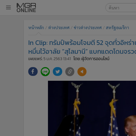
เลือกเครื่องมือท
•
หน้าหลัก
หน้าหลัก
ต่างประเทศ
ข่าวต่างประเทศ
สหรัฐอเมริกา
ค้นหา
•
ทันเหตุการณ์
Google
•
ภาคใต้
In Clip: ทรัมป์พร้อมโจมตี 52 จุดทั่วอิห
•
ภูมิภาค
MGR Onl
หมื่นไว้อาลัย “สุไลมานี” แบกแดดโดนจร
•
Online Section
เผยแพร่:
5 ม.ค. 2563 13:41
โดย: ผู้จัดการออนไลน์
ค้นหาขั
•
บันเทิง
•
ผู้จัดการรายวัน
•
คอลัมนิสต์
•
ละคร
•
CbizReview
•
Cyber BIZ
•
ผู้จัดกวน
•
Good health & Well-being
•
Green Innovation & SD