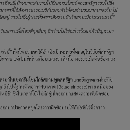
ที่จะมีเป้าหมายเล่นงานไปที่ผลประโยชน์ของสหรัฐฯรวมไปถึง
พวกเขาที่ได้สังหารชาวอเมริกันและทำให้คนจำนวนมากบาดเจ็บ ไม่
ีวิตอยู่ รวมไปถึงผู้ประท้วงชาวอิหร่านนับร้อยคนเมื่อไม่นานมานี้”
ยมการเพื่อโจมตีจุดอื่นๆ อิหร่านไม่ใช่อะไรเป็นแต่ตัวปัญหามา
ว่านี้”
ทั้งนี้พบว่าเขาได้อ้างอิงเป้าหมายที่ตกอยู่ในวิสัยที่สหรัฐฯ
่าน แต่เป็นที่น่าเคลือบแคลงว่า สิ่งนี้อาจจะละเมิดต่อข้อตกลง
ูกตกลงมาในเขตกรีนโซนใกล้สถานทูตสหรัฐฯ
และอีกลูกตกลงใกล้กับ
 ลูกถูกยิงไปที่ฐานทัพอากาศบาลาด (Balad air base)ทางเหนือของ
พอิรัก ซึ่งในเวลานี้ยังไม่มีกลุ่มใดออกมาแสดงความรับผิดชอบ
อกมาประกาศหยุดโครงการฝึกซ้อมรบให้กับอิรักไว้ชั่วคราว