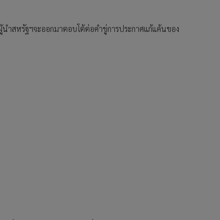
อนผู้นำสหรัฐฯจะออกมาตอบโต้ต่อคำขู่การประกาศแก้แค้นของ