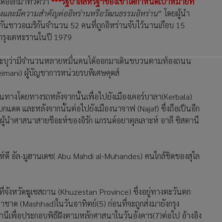
์ได้ออกมาทวีตว่า
***รัฐบาลสหรัฐฯของเขาได้กำหนดเป้าหมายที่
สูงและมีความสำคัญต่ออิหร่านหรือวัฒนธรรมอิหร่าน
” โดยผู้นำ
ันชาวอเมริกันจำนวน 52 คนที่ถูกอิหร่านจับไว้นานเกือบ 15
นกรุงเตหะรานในปี 1979
ร์ระบุว่ามีจำนวนหลายหมื่นคนได้ออกมาเดินขบวนตามท้องถนน
eimani) ผู้บัญชาการหน่วยรบพิเศษคุดส์
ินทางโดยทางรถหลังจากนั้นเพื่อไปยังเมืองเคอร์บาลา(Kerbala)
งแบกแดด และหลังจากนั้นต่อไปยังเมืองนาจาฟ (Najaf) ซึ่งถือเป็นอีก
ของผู้นำศาสนาสายชีอะห์ของอิรัก แกรนด์อยาตุลเลาะห์ อาลี ซิสตานี
าห์ดี อัล-มูฮานเดซ( Abu Mahdi al-Muhandes) คนใกล้ชิดของสุไล
ที่จังหวัดฆูเซสถาน (Khuzestan Province) ซึ่งอยู่ทางตะวันตก
าชาด (Mashhad)ในวันอาทิตย์(5) ก่อนที่จะถูกส่งมายังกรุง
นีเพื่อประกอบพิธีฝังตามหลักศาสนาในวันอังคาร(7)ต่อไป อ้างอิง