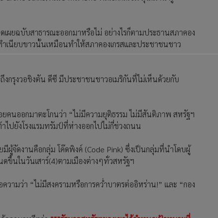
รเปิดเผยฉบับสาธารณะออกมาหรือไม่ อย่างไรก็ตามประธานสภาคอง
ของทำเนียบขาวนั้นเหมือนทำให้สภาคองเกรสและประชาชนชาว
งกรุงวอชิงตัน ดีซี มีประชาชนชาวอเมริกันที่ไม่เห็นด้วยกับ
ยคนออกมาตะโกนว่า “ไม่มีความยุติธรรม ไม่มีสันติภาพ สหรัฐฯ
าไปยังโรงแรมทรัมป์ที่ห่างออกไปไม่กี่ช่วงถนน
ีผู้จัดงานคือกลุ่ม โค๊ดพิงค์ (Code Pink) ซึ่งเป็นกลุ่มที่นำโดบผู้
ขึ้นในวันเสาร์(4)ตามเมืองต่างๆทั่วสหรัฐฯ
มีข้อความว่า “ไม่มีสงครามหรือการคว่ำบาตรต่ออิหร่าน!” และ “กอง