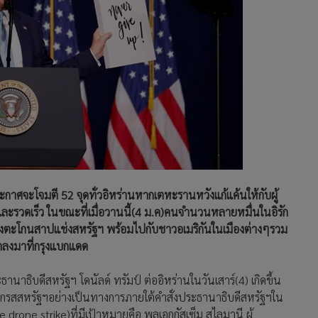
ระกาศจะโจมตี 52 จุดทั่วอิหร่านหากเตหะรานหวังแก้แค้นให้กับผู้
กและรวดเร็ว ในขณะที่เมื่อวานนี้(4 ม.ค)คนจำนวนหลายหมื่นในอิรัก
่างตะโกนสาปแช่งสหรัฐฯ พร้อมไปกับชาวอเมริกันในเมืองต่างๆรวม
กลงมาที่กรุงแบกแดด
นาธิบดีสหรัฐฯ โดนัลด์ ทรัมป์ ต่ออิหร่านในวันเสาร์(4) เกิดขึ้น
งเกรสสหรัฐฯอย่างเป็นทางการภายใต้คำสั่งประธานาธิบดีสหรัฐฯใน
one strike)ที่มีเป้าหมายคือ พลเอกกัสเซ็ม สุไลมานี ผู้