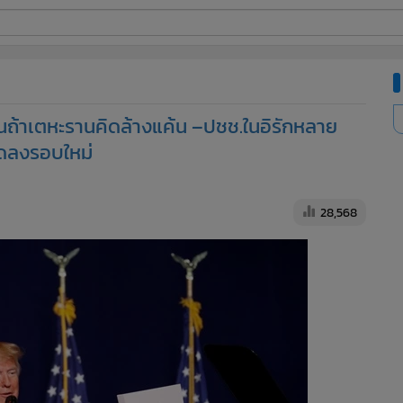
ี่ใช้
ร่านถ้าเตหะรานคิดล้างแค้น –ปชช.ในอิรักหลาย
ine
วดลงรอบใหม่
้นสูง
28,568