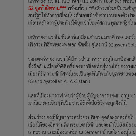
เอพีรายงานว่าในวันเสาร์(4) ในถ้อยคำที่ไม่เจาะจง ทรัมป
52 จุดทั่วอิหร่าน***
พร้อมชี้ว่า
“ซึ่งมีบางส่วนเป็นระดับ
สหรัฐฯได้ทำการเชื่อมโยงตัวเลขเข้ากับจำนวนของตัวประก
เดือนหลังจากผู้ประท้วงได้บุกเข้าโจมตีสถานทูตสหรัฐฯใ
เอพีรายงานว่าในวันเสาร์(4)มีคนจำนวนมากซึ่งรอยเตอ
เพื่อร่วมพิธีศพของพลเอก กัสเซ็ม สุไลมานี (Qassem Sol
รอยเตอร์รายงานว่า ได้มีการนำเอาร่างของสุไลมานีออกเด
ซึ่งถือเป็นเมืองศักดิสิทธิ์ของชาวชีอะห์อยู่ทางใต้ของกรุ
เมืองที่มีความศักดิสิทธิ์และเป็นจุดที่ได้พบกับบุตรชาย
(Grand Ayatollah Ali Al-Sistani)
และที่เมืองนาจาฟ พบว่าผู้ช่วยผู้บัญชาการ PMF อาบู ม
มานีและคนอื่นๆที่เป็นชาวอิรักที่เสียชีวิตจะถูกฝังที่นี่
ส่วนร่างของผู้บัญชาการหน่วยรบพิเศษคุดส์จะถูกส่งต่อไป
เฉียงใต้ของอิหร่านติดพรมแดนอิรัก และจะนำไปยังเมืองม
เตหะราน และเมืองเคอร์มาน(Kerman) บ้านเกิดของสุไลมา