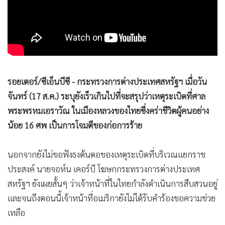
•
Good health & Well-being
•
Green Innovation & SD
•
Management & HR
•
MGR Live
•
Infographic
•
การเมือง
รอยเตอร์/ซีเอ็นบีซี - กระทรวงการต่างประเทศสหรัฐฯ เมื่อวัน
•
ท่องเที่ยว
จันทร์ (17 ส.ค.) ระบุยังเร็วเกินไปที่จะสรุปว่าเหตุระเบิดที่ศาล
•
กีฬา
พระพรหมเอราวัณ ในเมืองหลวงของไทยซึ่งคร่าชีวิตผู้คนอย่าง
•
ต่างประเทศ
น้อย 16 ศพ เป็นการโจมตีของก่อการร้าย
•
Special Scoop
นอกจากยังไม่ขอฟังธงต้นตอของเหตุระเบิดที่บริเวณแยกราช
•
เศรษฐกิจ-ธุรกิจ
ประสงค์ นายจอห์น เคอร์บี โฆษกกระทรวงการต่างประเทศ
•
จีน
สหรัฐฯ ยังเผยสั้นๆ ว่าเจ้าหน้าที่ในไทยกำลังดำเนินการสืบสวนอยู่
•
ชุมชน-คุณภาพชีวิต
และจนถึงตอนนี้เจ้าหน้าที่อเมริกายังไม่ได้รับคำร้องขอความช่วย
•
อาชญากรรม
เหลือ
•
Motoring