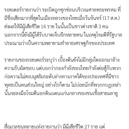
•
เกม
รอยเตอร์รายงานว่า ระเบิดถูกซุกซ่อนบริเวณศาลพระพรหม ที่
•
วิทยาศาสตร์
มีชื่อเสียงมากที่สุดในเมืองหลวงของไทยเมื่อวันจันทร์ (17 ส.ค.)
•
SMEs
ส่งผลให้มีผู้เสียชีวิต 16 ราย ในนั้นเป็นชาวต่างชาติ 3 คน
•
หุ้น
นอกจากนี้ยังมีผู้ได้รับบาดเจ็บอีกหลายคน ในเหตุโจมตีที่รัฐบาล
•
อินโดจีน
ประณามว่าเป็นความพยายามทำลายเศรษฐกิจของประเทศ
•
กองทุนรวม
•
Celeb Online
รายงานของรอยเตอร์ระบุว่า เบื้องต้นยังไม่มีกลุ่มใดออกมาอ้าง
•
Factcheck
ความรับผิดชอบ แต่บอกว่ากองกำลังของไทยกำลังต่อสู้กับพวก
•
ญี่ปุ่น
ก่อความไม่สงบมุสลิมระดับล่างทางภาคใต้ของประเทศที่มีชาว
พุทธเป็นคนส่วนใหญ่ อย่างไรก็ตาม ไม่บ่อยนักที่พวกกบฏเหล่า
•
News1
นั้นจะลงมือโจมตีนอกดินแดนแก่นกลางของชนเชื้อสายมลายู
•
Gotomanager
สื่อมวลชนหลายแห่งรายงานว่า มีผู้เสียชีวิต 27 ราย แต่