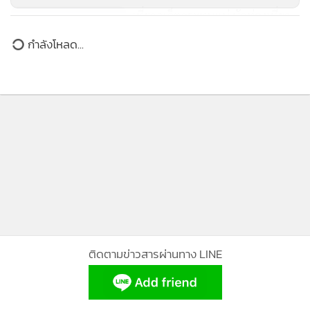
เที่ยวภูเก็ตกระทบแน่ นักท่องเที่ยว
ยกเลิกห้องพักแล้ว 5% วอนรัฐบาล
กำลังโหลด...
เร่งชี้ชัดเหตุระเบิด
2,319
ติดตามข่าวสารผ่านทาง LINE