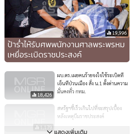
กลุ่มก๊กทางการเมืองต่างๆ ในกรุงเทพฯ
รายงานของรอยเตอร์บอกว่า ก่อนหน้านี้เกิดเหตุระเบิดขนาด
19,996
เล็กๆ เป็นบางครั้งบางคราวซึ่งคู่ขัดแย้งทางการเมืองต่างกล่าว
ป้าร่ำไห้รับศพพนักงานศาลพระพรหม
โทษซึ่งก่อนและกัน ขณะที่เมื่อเดือนกุมภาพันธ์ที่ผ่านมา ก็เคย
เกิดเหตุระเบิดในห้างสรรพสินค้าหรูในพื้นที่เดียวกันมาแล้ว แต่
เหยื่อระเบิดราชประสงค์
คราวนั้นก่อความเสียหายแค่เล็กน้อย
ผบ.ตร.เผยคนร้ายจงใจใช้ระเบิดที
เอ็นทีป่วนเมือง สั่ง น.1 ตั้งด่านความ
มั่นคงทั่ว กทม.
18,426
สหรัฐฯชี้เร็วเกินไปที่จะสรุปเบื้อง
หลังเหตุบึมราชประสงค์
1,179
แสดงเพิ่มเติม