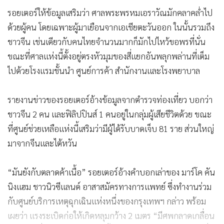
รอยเตอร์ให้ข้อมูลเสริมว่า ศาลพระพรหมเอราวัณมักคลาคล่ำไป
ด้วยผู้คน โดยเฉพาะผู้มาเยือนจากเอเชียตะวันออก ในนั้นรวมถึง
ชาวจีน เช่นเดียวกับคนไทยจำนวนมากก็มักไปไหว้ขอพรที่นั่น
ขณะที่ศาลแห่งนี้ตั้งอยู่ตรงหัวมุมของสี่แยกอันพลุกพล่านที่เต็ม
ไปด้วยโรงแรมชั้นนำ ศูนย์การค้า สำนักงานและโรงพยาบาล
รายงานข่าวของรอยเตอร์อ้างข้อมูลจากตำรวจท่องเที่ยว บอกว่า
ชาวจีน 2 คน และฟิลิปปินส์ 1 คนอยู่ในกลุ่มผู้เสียชีวิตด้วย ขณะ
ที่ศูนย์ช่วยเหลือแห่งนี้เสริมว่ามีผู้ได้รับบาดเจ็บ 81 ราย ส่วนใหญ่
มาจากจีนและไต้หวัน
“มันยังกับตลาดค้าเนื้อ” รอยเตอร์อ้างคำบอกเล่าของ มาร์โค คัน
นิงแฮม ชาวนิวซีแลนด์ อาสาสมัครทางการแพทย์ ซึ่งทำงานร่วม
กับศูนย์บริการเหตุฉุกเฉินแห่งหนึ่งของกรุงเทพฯ กล่าว พร้อม
เผยว่า แรงระเบิดก่อให้เกิดหลุมกว้าง 2 เมตร “มีศพกลาดเกลื่อน