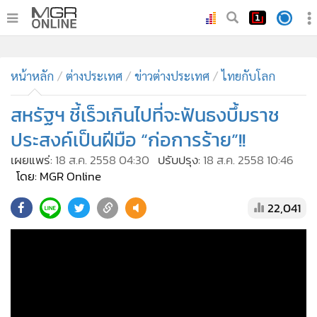
•
หน้าหลัก
•
หน้าหลัก
ทันเหตุการณ์
ต่างประเทศ
ข่าวต่างประเทศ
ไทยกับโลก
•
ภาคใต้
สหรัฐฯ ชี้เร็วเกินไปที่จะฟันธงบึ้มราช
•
ภูมิภาค
ประสงค์เป็นฝีมือ “ก่อการร้าย”!!
•
Online Section
เผยแพร่:
18 ส.ค. 2558 04:30
ปรับปรุง:
18 ส.ค. 2558 10:46
•
บันเทิง
โดย: MGR Online
•
ผู้จัดการรายวัน
22,041
•
คอลัมนิสต์
•
ละคร
•
CbizReview
•
Cyber BIZ
•
ผู้จัดกวน