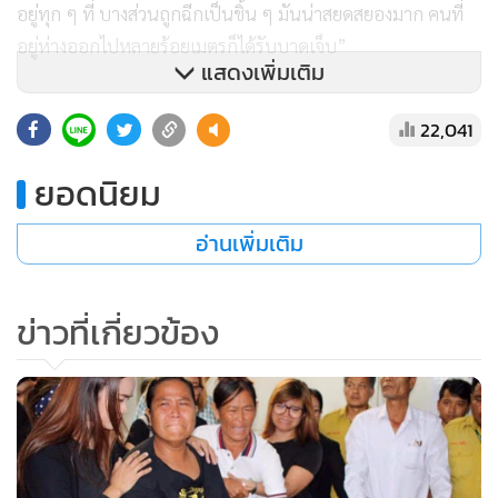
อยู่ทุก ๆ ที่ บางส่วนถูกฉีกเป็นชิ้น ๆ มันน่าสยดสยองมาก คนที่
อยู่ห่างออกไปหลายร้อยเมตรก็ได้รับบาดเจ็บ”
แสดงเพิ่มเติม
ก่อนหน้านี้ รายงานของรอยเตอร์ระบุว่า เจ้าหน้าที่สั่งการให้
22,041
ประชาชนที่มายืนมุงดูให้ถอยห่างออกไป และพวกเขากำลัง
ดำเนินการตรวจสอบหาระเบิดลูกที่ 2 อย่างไรก็ตาม ท้ายที่สุด
ยอดนิยม
แล้วก็ไม่พบวัตถุระเบิดเพิ่มเติม
อ่านเพิ่มเติม
รอยเตอร์ระบุต่อว่า ทางการได้ยกระดับตรวจตราด้านความมั่นคง
บริเวณแยกหลักของเมือง และในพื้นที่ท่องเที่ยวแล้ว ขณะที่
ข่าวที่เกี่ยวข้อง
รถไฟฟ้าที่แล่นผ่านเหนือจุดเกิดเหตุ ยังคงให้บริการตามปกติ
สื่อต่างประเทศแห่งนี้ระบุว่า เบื้องต้นข้อสงสัยอาจตกไปที่พวก
แบ่งแยกดินแดนมุสลิมทางภาคใต้ของประเทศ แต่อีกด้านหนึ่ง
ไทยต้องเผชิญสถานการณ์อันตึงเครียดและบางครั้งก็เลี้ยวเข้าสู่
ความรุนแรงมานานนับทศวรรษ จากการแย่งชิงอำนาจระหว่าง