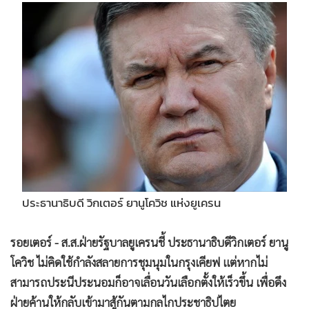
•
Good health & Well-being
•
Green Innovation & SD
•
Management & HR
•
MGR Live
•
Infographic
•
การเมือง
•
ท่องเที่ยว
•
กีฬา
•
ต่างประเทศ
•
Special Scoop
ประธานาธิบดี วิกเตอร์ ยานูโควิช แห่งยูเครน
•
เศรษฐกิจ-ธุรกิจ
•
จีน
รอยเตอร์ - ส.ส.ฝ่ายรัฐบาลยูเครนชี้ ประธานาธิบดีวิกเตอร์ ยานู
•
ชุมชน-คุณภาพชีวิต
โควิช ไม่คิดใช้กำลังสลายการชุมนุมในกรุงเคียฟ แต่หากไม่
•
อาชญากรรม
สามารถประนีประนอมก็อาจเลื่อนวันเลือกตั้งให้เร็วขึ้น เพื่อดึง
•
Motoring
ฝ่ายค้านให้กลับเข้ามาสู้กันตามกลไกประชาธิปไตย