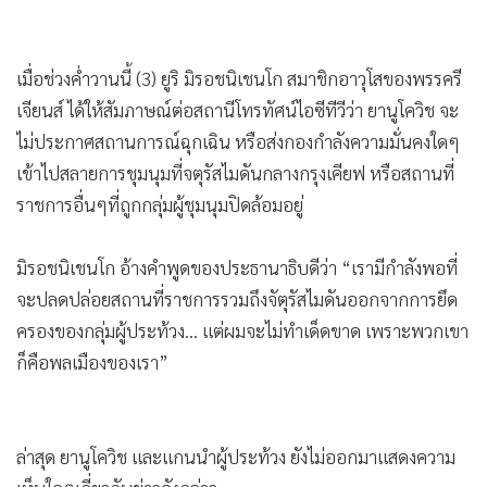
เมื่อช่วงค่ำวานนี้ (3) ยูริ มิรอชนิเชนโก สมาชิกอาวุโสของพรรครี
เจียนส์ ได้ให้สัมภาษณ์ต่อสถานีโทรทัศน์ไอซีทีวีว่า ยานูโควิช จะ
ไม่ประกาศสถานการณ์ฉุกเฉิน หรือส่งกองกำลังความมั่นคงใดๆ
เข้าไปสลายการชุมนุมที่จตุรัสไมดันกลางกรุงเคียฟ หรือสถานที่
ราชการอื่นๆที่ถูกกลุ่มผู้ชุมนุมปิดล้อมอยู่
มิรอชนิเชนโก อ้างคำพูดของประธานาธิบดีว่า “เรามีกำลังพอที่
จะปลดปล่อยสถานที่ราชการรวมถึงจัตุรัสไมดันออกจากการยึด
ครองของกลุ่มผู้ประท้วง... แต่ผมจะไม่ทำเด็ดขาด เพราะพวกเขา
ก็คือพลเมืองของเรา”
ล่าสุด ยานูโควิช และแกนนำผู้ประท้วง ยังไม่ออกมาแสดงความ