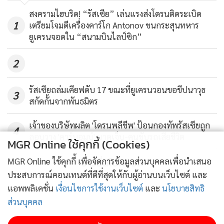
เลิกยึดกระทรวงยุติธรรม
206
สงครามไฮบริด! “รัสเซีย” เล่นแรงส่งโดรนติดระเบิด
1
เตรียมโจมตีเครื่องคาร์โก Antonov ขนกระสุนทหาร
ยูเครนจอดใน “สนามบินไลป์ซิก”
2
รัสเซียถล่มเคียฟดับ 17 ขณะที่ยูเครนวอนขอขีปนาวุธ
3
สกัดกั้นจากพันธมิตร
เจ้าของบริษัทผลิต 'โดรนพลีชีพ' ป้อนกองทัพรัสเซียถูก
4
ลอบวาง 'คาร์บอมบ์' บาดเจ็บ-คนขับรถเสียชีวิต
MGR Online ใช้คุกกี้ (Cookies)
ข่าวอื่นในหมวด
MGR Online ใช้คุกกี้ เพื่อจัดการข้อมูลส่วนบุคคลเพื่อนำเสนอ
ประสบการณ์คอนเทนต์ที่ดีที่สุดให้กับผู้อ่านบนเว็บไซต์ และ
แอพพลิเคชั่น
เงื่อนไขการใช้งานเว็บไซต์
และ
นโยบายสิทธิ
ส่วนบุคคล