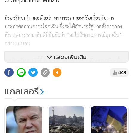
เห็นใดๆเกี่ยวกับข่าวดังกล่าว
มิรอชนิเชนโก เผยด้วยว่า ทางพรรคเคยหารือเกี่ยวกับการ
ประกาศสถานการณ์ฉุกเฉิน ซึ่งจะให้อำนาจรัฐบาลสั่งการกอง
ทัพ แต่ประธานาธิบดีก็ยืนยันว่า “จะไม่มีสถานการณ์ฉุกเฉิน”
อย่างแน่นอน
แสดงเพิ่มเติม
ส.ส.ฝ่ายรัฐบาลผู้นี้ชี้ว่า ยานูโควิช เต็มใจที่จะเลื่อนการเลือกตั้ง
ประธานาธิบดีให้เร็วขึ้น 1 ปี รวมถึงเลื่อนวันเลือกตั้งสมาชิกสภาผู้
443
แทนราษฎรซึ่งมีกำหนดจัดขึ้นอีกครั้งในปี 2017
แกลเลอรี
“ประธานาธิบดีบอกว่า หากนักการเมืองไม่สามารถบรรลุข้อ
ตกลงร่วมกันและปฏิบัติตามนั้นได้ หนทางประชาธิปไตยเพียง
อย่างเดียวที่จะช่วยแก้สถานการณ์ก็คือ จัดการเลือกตั้งใหม่ให้เร็ว
ขึ้น”