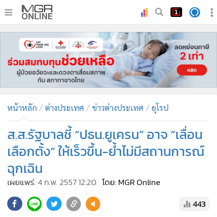
•
หน้าหลัก
•
ทันเหตุการณ์
•
ภาคใต้
•
ภูมิภาค
•
Online Section
หน้าหลัก
ต่างประเทศ
ข่าวต่างประเทศ
ยุโรป
•
บันเทิง
•
ผู้จัดการรายวัน
ส.ส.รัฐบาลชี้ “ปธน.ยูเครน” อาจ “เลื่อน
•
คอลัมนิสต์
เลือกตั้ง” ให้เร็วขึ้น-ย้ำไม่มีสถานการณ์
•
ละคร
ฉุกเฉิน
•
CbizReview
เผยแพร่:
4 ก.พ. 2557 12:20
โดย: MGR Online
•
Cyber BIZ
•
ผู้จัดกวน
443