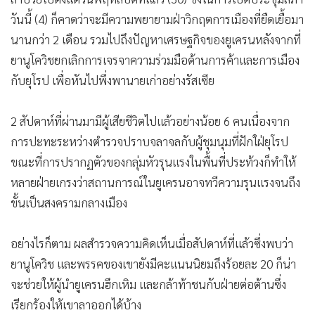
วันนี้ (4) ก็คาดว่าจะมีความพยายามฝ่าวิกฤตการเมืองที่ยืดเยื้อมา
นานกว่า 2 เดือน รวมไปถึงปัญหาเศรษฐกิจของยูเครนหลังจากที่
ยานูโควิชยกเลิกการเจรจาความร่วมมือด้านการค้าและการเมือง
กับยุโรป เพื่อหันไปพึ่งพานายเก่าอย่างรัสเซีย
2 สัปดาห์ที่ผ่านมามีผู้เสียชีวิตไปแล้วอย่างน้อย 6 คนเนื่องจาก
การปะทะระหว่างตำรวจปราบจลาจลกับผู้ชุมนุมที่ฝักใฝ่ยุโรป
ขณะที่การปรากฏตัวของกลุ่มหัวรุนแรงในพื้นที่ประท้วงก็ทำให้
หลายฝ่ายเกรงว่าสถานการณ์ในยูเครนอาจทวีความรุนแรงจนถึง
ขั้นเป็นสงครามกลางเมือง
อย่างไรก็ตาม ผลสำรวจความคิดเห็นเมื่อสัปดาห์ที่แล้วซึ่งพบว่า
ยานูโควิช และพรรคของเขายังมีคะแนนนิยมถึงร้อยละ 20 ก็น่า
จะช่วยให้ผู้นำยูเครนฮึกเหิม และกล้าท้าชนกับฝ่ายต่อต้านซึ่ง
เรียกร้องให้เขาลาออกได้บ้าง