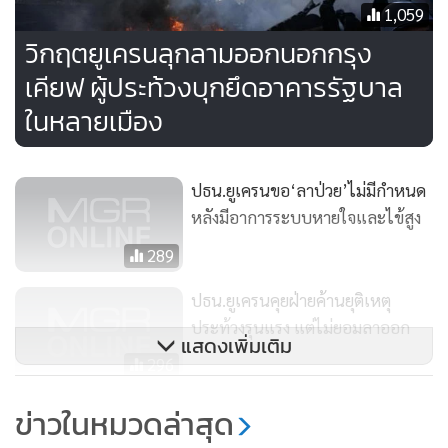
1,059
วิกฤตยูเครนลุกลามออกนอกกรุง
เคียฟ ผู้ประท้วงบุกยึดอาคารรัฐบาล
ในหลายเมือง
ปธน.ยูเครนขอ‘ลาป่วย’ไม่มีกำหนด
หลังมีอาการระบบหายใจและไข้สูง
289
ปธน.ยูเครนคุยฝ่ายค้านยุติเหตุ
ประท้วงรุนแรง แต่ไม่ยอมลาออก
แสดงเพิ่มเติม
296
ปธน.ยูเครนถกฝ่ายค้านแก้วิกฤตอีก
ข่าวในหมวดล่าสุด
รอบ หวั่นเจอ ‘ภาวะฉุกเฉิน’ ม็อบ