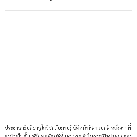
•
เกม
•
วิทยาศาสตร์
•
SMEs
•
หุ้น
•
อินโดจีน
•
กองทุนรวม
•
Celeb Online
•
Factcheck
•
ญี่ปุ่น
•
News1
•
Gotomanager
ประธานาธิบดียานูโควิชกลับมาปฏิบัติหน้าที่ตามปกติ หลังจากที่
ลาป่วยไปตั้งแต่วันพฤหัสบดีที่แล้ว (30) ซึ่งในการเปิดประชุมสภา