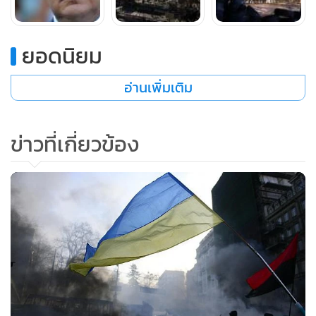
ผู้นำยูเครนอยู่ในสภาพกลืนไม่เข้าคายไม่ออก เมื่อต้องเลือก
ระหว่างฝ่ายตะวันตกที่สนับสนุนผู้ประท้วงด้วยวาจาสวยหรู
ยอดนิยม
มากกว่าเงินทอง กับประธานาธิบดีวลาดิเมียร์ ปูติน ซึ่งเสนอ
วงเงินก้อนโตมาช่วยกอบกู้เศรษฐกิจยูเครนให้เดินหน้าต่อไปได้
อ่านเพิ่มเติม
ทว่าก็มีเงื่อนไขบางอย่าง
แคทเธอรีน แอชตัน หัวหน้าฝ่ายกิจการต่างประเทศของสหภาพ
ข่าวที่เกี่ยวข้อง
ยุโรป จะเดินทางถึงกรุงเคียฟในช่วงค่ำวันนี้ (4) เพื่อร่วมหารือกับ
ยานูโควิช และแกนนำฝ่ายค้านในวันพุธ (5) ขณะที่เจ้าหน้าที่อียู
คนอื่น ๆก็ยังไม่กล้าให้ความเห็นชัดเจนเกี่ยวกับคำพูดของ แอช
ตัน เมื่อช่วงสุดสัปดาห์ที่ว่า สหรัฐฯ และยุโรปเตรียมจะมอบความ
ช่วยเหลือทางการเงินแก่ยูเครนเพื่อปฏิรูประบบการเมืองให้มี
เสถียรภาพยิ่งขึ้น