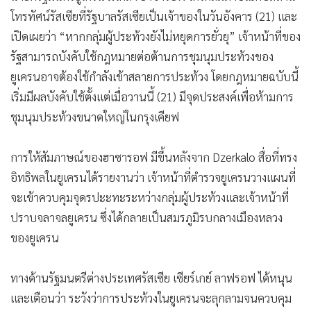
โทรทัศน์รัสเซียที่รัฐบาลรัสเซียเป็นเจ้าของในวันอังคาร (21) และ
เปิดเผยว่า “หากกลุ่มผู้ประท้วงยังไม่หยุดการยั่วยุ” เจ้าหน้าที่ของ
รัฐสามารถบังคับใช้กฎหมายต่อต้านการชุมนุมประท้วงของ
ยูเครนอาจต้องใช้กำลังเข้าสลายการประท้วง โดยกฎหมายฉบับนี้
เริ่มมีผลบังคับใช้ตั้งแต่เมื่อวานนี้ (21) มีจุดประสงค์เพื่อห้ามการ
ชุมนุมประท้วงขนาดใหญ่ในกรุงเคียฟ
การให้สัมภาษณ์ของฮาซารอฟ มีขึ้นหลังจาก Dzerkalo สื่อที่ทรง
อิทธิพลในยูเครนได้รายงานว่า เจ้าหน้าที่ตำรวจยูเครนวางแผนที่
จะเข้าควบคุมจุดรปะะทะระหว่างกลุ่มผู้ประท้วงและเจ้าหน้าที่
ปราบจลาจลยูเครน ซึ่งได้กลายเป็นสมรภูมิรบกลางเมืองหลวง
ของยูเครน
ทางด้านรัฐมนตรีต่างประเทศรัสเซีย เซียร์เกย์ ลาฟรอฟ ได้หนุน
และเตือนว่า ระวังว่าการประท้วงในยูเครนจะลุกลามจนควบคุม