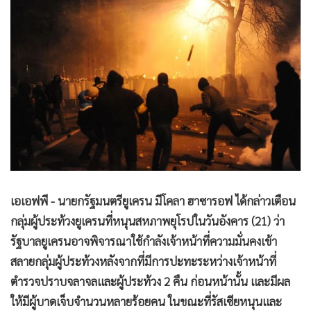
•
Good health & Well-being
•
Green Innovation & SD
•
Management & HR
•
MGR Live
•
Infographic
•
การเมือง
•
ท่องเที่ยว
•
กีฬา
•
ต่างประเทศ
•
Special Scoop
เอเอฟพี - นายกรัฐมนตรียูเครน มีโคลา ฮาซารอฟ ได้กล่าวเตือน
•
เศรษฐกิจ-ธุรกิจ
กลุ่มผู้ประท้วงยูเครนที่หนุนสหภาพยุโรปในวันอังคาร (21) ว่า
•
จีน
รัฐบาลยูเครนอาจพิจารณาใช้กำลังเจ้าหน้าที่ความมั่นคงเข้า
•
ชุมชน-คุณภาพชีวิต
สลายกลุ่มผู้ประท้วงหลังจากที่มีการปะทะระหว่างเจ้าหน้าที่
•
อาชญากรรม
ตำรวจปราบจลาจลและผู้ประท้วง 2 คืน ก่อนหน้านั้น และมีผล
•
Motoring
ให้มีผู้บาดเจ็บจำนวนหลายร้อยคน ในขณะที่รัสเซียหนุนและ