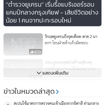
“ตำรวจยูเครน” เริ่มรื้อแบริเออร์รอบ
นอกจากนี้ ฮาซารอฟยังให้สัมภาษณ์เพิ่มเติมอีกว่า เขาหวังว่าจะ
แคมป์กลางกรุงเคียฟ - เสียชีวิตอย่าง
ไม่ต้องใช้กำลังเจ้าหน้าที่ในการเข้าสลายม็อบ “จากสามัญสำนึก
น้อย 1 คนจากปะทะรอบใหม่
ทางรัฐบาลยูเครนหวังว่า กลุ่มผู้ประท้วงต้องเข้าใจว่าพวกเขา
กำลังกำลังยื่นงื่อนไขความรุนแรงให้กับทางเจ้าหน้าที่รัฐเข้า
วิกฤตยูเครนถึงจุดเดือด-ตาย 2 นา
จัดการ”
ยกฯ โยนฝ่ายค้านรับผิดชอบ
870
ปธน.ยูเครนคุยฝ่ายค้านยุติเหตุ
ประท้วงรุนแรง แต่ไม่ยอมลาออก
แสดงเพิ่มเติม
296
รบ.ยูเครนเริ่มใช้ กม.ปราบประท้วง
ข่าวในหมวดล่าสุด
มอสโกตอกหน้าอียูหยุดแทรกแซง
446
สเปนใช้มาตรการตรวจคนเข้าเมืองจากอิตาลี ท่ามกลาง