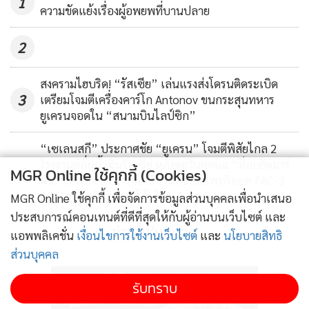
1
ความขัดแย้งเรื่องผู้อพยพที่บานปลาย
2
สงครามไฮบริด! “รัสเซีย” เล่นแรงส่งโดรนติดระเบิด
3
เตรียมโจมตีเครื่องคาร์โก Antonov ขนกระสุนทหาร
ยูเครนจอดใน “สนามบินไลป์ซิก”
“เซเลนสกี” ประกาศชัย “ยูเครน” โจมตีพิสัยไกล 2
โรงงานกลั่นน้ำมันรัสเซีย หลังตะวันตกแฉ “ล็อกฮีดมาร์
4
MGR Online ใช้คุกกี้ (Cookies)
ติน” เล็งเปิดโปรเจกต์ผลิต "มิสไซล์แพทริออต PAC-3
ACE" ราคาต่ำกว่าทุนให้เคียฟ
MGR Online ใช้คุกกี้ เพื่อจัดการข้อมูลส่วนบุคคลเพื่อนำเสนอ
ประสบการณ์คอนเทนต์ที่ดีที่สุดให้กับผู้อ่านบนเว็บไซต์ และ
ข่าวอื่นในหมวด
แอพพลิเคชั่น
เงื่อนไขการใช้งานเว็บไซต์
และ
นโยบายสิทธิ
ส่วนบุคคล
รับทราบ