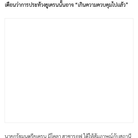
เตือนว่าการประท้วงยูเครนนั้นอาจ “เกินความควบคุมไปแล้ว”
•
เกม
•
วิทยาศาสตร์
•
SMEs
•
หุ้น
•
อินโดจีน
•
กองทุนรวม
•
Celeb Online
•
Factcheck
•
ญี่ปุ่น
•
News1
•
Gotomanager
นายกรัฐมนตรียูเครน มีโคลา ฮาซารอฟ ได้ให้สัมภาษณ์กับสถานี