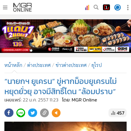
•
หน้าหลัก
•
ทันเหตุการณ์
•
ภาคใต้
•
ภูมิภาค
•
Online Section
หน้าหลัก
ต่างประเทศ
ข่าวต่างประเทศ
ยุโรป
•
บันเทิง
•
ผู้จัดการรายวัน
“นายกฯ ยูเครน” ขู่หากม็อบยูเครนไม่
•
คอลัมนิสต์
หยุดยั่วยุ อาจมีสิทธิ์โดน “ล้อมปราบ”
•
ละคร
เผยแพร่:
22 ม.ค. 2557 11:23
โดย: MGR Online
•
CbizReview
457
•
Cyber BIZ
•
ผู้จัดกวน