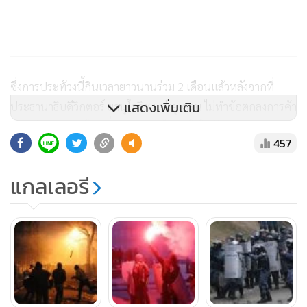
ซึ่งการประท้วงนี้กินเวลายาวนานร่วม 2 เดือนแล้วหลังจากที่
แสดงเพิ่มเติม
ประธานาธิบดีวิกตอร์ ยานูโควิช แห่งยูเครน ไม่ทำข้อตกลงการค้า
กับกลุ่มสหภาพยุโรป ซึ่งสร้างความไม่พอใจให้กับประชาชนชาว
457
ยูเครนที่ฝักใฝ่ในสหภาพยุโรป
แกลเลอรี
การปะทะได้เกิดขึ้นที่กลางกรุงเคียฟจนกระทั่งรุ่งเช้าเมื่อวานนี้
(21) โดยที่เหล่าฝูงม็อบได้ปาระเบิดขวด โมโลตอฟ ค็อกเทล และ
ก้อนหินเข้าใส่ตำรวจปราบจลาจลยูเครนที่ตอบโต้กลุ่มผู้ประท้วง
กลับด้วย ระเบิดส่องสว่าง (stun grenade) ที่ทำให้มีเสียงดังและ
แสงเกิดขึ้น กระสุนยาง และแก๊สน้ำตา ในขณะที่สถานการณ์ใน
ช่วงกลางวันเมื่อวานนี้ (21) ดูสงบ แต่การปะทะเริ่มเกิดขึ้นอีกครั้ง