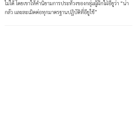
ไม่ได้ โดยเขาให้คำนิยามการประท้วงของกลุ่มผู้ฝักใฝ่อียูว่า “น่า
กลัว และละเมิดต่อทุกมาตรฐานปฏิบัติที่อียูใช้”