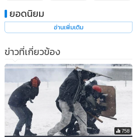
ในช่วงกลางดึกของวันอังคาร (21) นักข่าวเอเอฟพีประจำกรุง
ยอดนิยม
เคียฟรายงาน
อ่านเพิ่มเติม
“หากกลุ่มผู้ประท้วงไม่หยุดการยั่วยุ ทางเจ้าหน้าที่คงไม่มีทาง
เลือกอื่นนอกจากต้อง “ใช้กำลัง” ภายใต้กฎหมายประท้วงฉบับ
ข่าวที่เกี่ยวข้อง
ใหม่เพื่อให้ประชาชนยูเครนมั่นใจในความปลอดภัย” ฮาซารอฟ
ให้สัมภาษณ์กับ Vesti 24 สถานีโทรทัศน์ข่าวของรัสเซียที่มี
รัฐบาลรัสเซียเป็นเจ้าของ
กฎหมายฉบับใหม่ที่ห้ามการประท้วงเกือบทุกรูปแบบ ได้รับการ
เผยแพร่อย่างเป็นทางการในหนังสือพิมพ์ของรัฐสภายูเครนแล้ว
ในวันอังคาร โดยมีบทลงโทษจำคุกผู้ที่กีดขวางการเข้าออกอาคาร
สาธารณะ สูงสุด 5 ปี และให้อำนาจเจ้าหน้าที่ “จับกุมผู้ประท้วงที่
สวมหน้ากากหรือหมวกปกปิดใบหน้า” อีกทั้งยังห้ามการใส่ร้าย
758
ป้ายสีบนอินเทอร์เน็ต