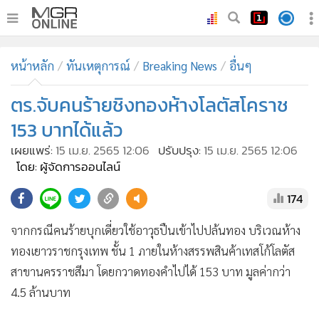
•
หน้าหลัก
หน้าหลัก
ทันเหตุการณ์
Breaking News
อื่นๆ
•
ทันเหตุการณ์
•
ตร.จับคนร้ายชิงทองห้างโลตัสโคราช
ภาคใต้
•
ภูมิภาค
153 บาทได้แล้ว
•
Online Section
เผยแพร่:
15 เม.ย. 2565 12:06
ปรับปรุง:
15 เม.ย. 2565 12:06
•
บันเทิง
โดย: ผู้จัดการออนไลน์
•
ผู้จัดการรายวัน
174
•
คอลัมนิสต์
จากกรณีคนร้ายบุกเดี่ยวใช้อาวุธปืนเข้าไปปล้นทอง บริเวณห้าง
•
ละคร
ทองเยาวราชกรุงเทพ ชั้น 1 ภายในห้างสรรพสินค้าเทสโก้โลตัส
•
CbizReview
สาขานครราชสีมา โดยกวาดทองคำไปได้ 153 บาท มูลค่ากว่า
•
Cyber BIZ
4.5 ล้านบาท
•
ผู้จัดกวน