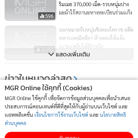
ริมเมย 370,000 เม็ด-รวบหนุ่มปาง
มะผ้าไร้สถานะทางทะเบียนร่วมแก๊ง
596
ออกหมายจับหนุ่มชิงทองโคราช อดีต
ทหารเคยมีคดียา ห้างทองให้แจ้ง
เบาะแสจับได้มีรางวัล
4,602
แสดงเพิ่มเติม
จับได้แล้วโจรชิงทองโคราช หลบหนี
ไปกบดานที่พัทยา เปิดประวัติเคย
ข่าวในหมวดล่าสุด
ขับรถส่งไอซ์-ยาบ้า
6,723
MGR Online ใช้คุกกี้ (Cookies)
ในหลวง-พระราชินี ทรงบำเพ็ญพระราชกุศลปัญญาสม
1
MGR Online ใช้คุกกี้ เพื่อจัดการข้อมูลส่วนบุคคลเพื่อนำเสนอ
วาร (50วัน) พระราชทานพระศพ "เจ้าฟ้าพัชรกิติยาภา"
ประสบการณ์คอนเทนต์ที่ดีที่สุดให้กับผู้อ่านบนเว็บไซต์ และ
แอพพลิเคชั่น
เงื่อนไขการใช้งานเว็บไซต์
และ
นโยบายสิทธิ
2
ส่วนบุคคล
ไทย-เมียนมา ประสานความร่วมมือเปิดทางน้ำไหลใต้
3