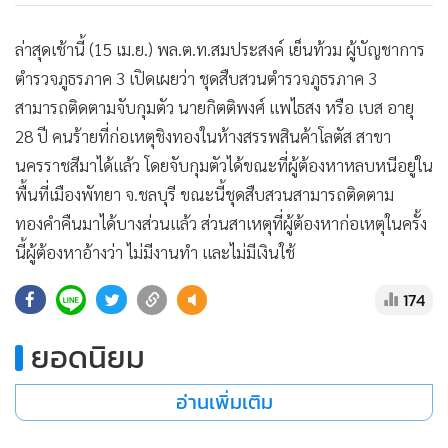
•
เกม
•
วิทยาศาสตร์
ล่าสุดเช้านี้ (15 เม.ย.) พล.ต.ท.สมประสงค์ เย็นท้วม ผู้บัญชาการ
ตำรวจภูธรภาค 3 เปิดเผยว่า ชุดสืบสวนตำรวจภูธรภาค 3
•
SMEs
สามารถติดตามจับกุมตัว นายกิตติพงศ์ แพไธสง หรือ เบส อายุ
•
หุ้น
28 ปี คนร้ายที่ก่อเหตุชิงทองในห้างสรรพสินค้าโลตัส สาขา
•
อินโดจีน
นครราชสีมาได้แล้ว โดยจับกุมตัวได้ขณะที่ผู้ต้องหาหลบหนีอยู่ใน
•
กองทุนรวม
พื้นที่เมืองพัทยา จ.ชลบุรี ขณะนี้ชุดสืบสวนสามารถติดตาม
•
Celeb Online
ทองคำคืนมาได้บางส่วนแล้ว ส่วนสาเหตุที่ผู้ต้องหาก่อเหตุในครั้ง
•
Factcheck
นี้ผู้ต้องหาอ้างว่า ไม่มีงานทำ และไม่มีเงินใช้
•
ญี่ปุ่น
•
News1
174
•
Gotomanager
ยอดนิยม
อ่านเพิ่มเติม