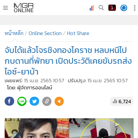
•
หน้าหลัก
หน้าหลัก
Online Section
Hot Share
•
ทันเหตุการณ์
•
จับได้แล้วโจรชิงทองโคราช หลบหนีไป
ภาคใต้
•
ภูมิภาค
กบดานที่พัทยา เปิดประวัติเคยขับรถส่ง
•
Online Section
ไอซ์-ยาบ้า
•
บันเทิง
เผยแพร่:
15 เม.ย. 2565 10:57
ปรับปรุง:
15 เม.ย. 2565 10:57
•
ผู้จัดการรายวัน
โดย: ผู้จัดการออนไลน์
•
คอลัมนิสต์
6,724
•
ละคร
•
CbizReview
•
Cyber BIZ
•
ผู้จัดกวน