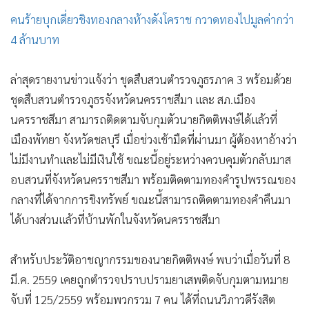
คนร้ายบุกเดี่ยวชิงทองกลางห้างดังโคราช กวาดทองไปมูลค่ากว่า
4 ล้านบาท
ล่าสุดรายงานข่าวแจ้งว่า ชุดสืบสวนตำรวจภูธรภาค 3 พร้อมด้วย
ชุดสืบสวนตำรวจภูธรจังหวัดนครราชสีมา และ สภ.เมือง
นครราชสีมา สามารถติดตามจับกุมตัวนายกิตติพงษ์ได้แล้วที่
เมืองพัทยา จังหวัดชลบุรี เมื่อช่วงเช้ามืดที่ผ่านมา ผู้ต้องหาอ้างว่า
ไม่มีงานทำและไม่มีเงินใช้ ขณะนี้อยู่ระหว่างควบคุมตัวกลับมาส
อบสวนที่จังหวัดนครราชสีมา พร้อมติดตามทองคำรูปพรรณของ
กลางที่ได้จากการชิงทรัพย์ ขณะนี้สามารถติดตามทองคำคืนมา
ได้บางส่วนแล้วที่บ้านพักในจังหวัดนครราชสีมา
สำหรับประวัติอาชญากรรมของนายกิตติพงษ์ พบว่าเมื่อวันที่ 8
มี.ค. 2559 เคยถูกตำรวจปราบปรามยาเสพติดจับกุมตามหมาย
จับที่ 125/2559 พร้อมพวกรวม 7 คน ได้ที่ถนนวิภาวดีรังสิต
แขวงตลาดบางเขน เขตหลักสี่ กรุงเทพฯ หลังก่อเหตุส่งมอบยา