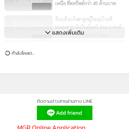
2,990
จับแล้วแก๊งฆ่าลูกผู้ใหญ่บ้านที่
หนองคาย มือปืนยังหนี ส่วน 2 คนที่
แสดงเพิ่มเติม
จับได้กลับลำไม่ยอมทำแผน
1,077
รวบ 3 ผู้ต้องหาแก๊งค้ายาเสพติดราย
กำลังโหลด...
ใหญ่ตะวันออก เครือข่าย “เอ็ม
เชียงราย” ยึดไอซ์มูลค่า 20 ล้านบาท
745
ติดตามข่าวสารผ่านทาง LINE
MGR Online Application