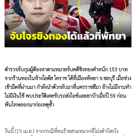
•
Good health & Well-being
•
Green Innovation & SD
•
Management & HR
•
MGR Live
•
Infographic
•
การเมือง
•
ท่องเที่ยว
ตำรวจจับกุมผู้ต้องหาตามหมายจับคดีชิงทองคำหนัก 153 บาท
•
กีฬา
จากร้านทองในห้างโลตัส โคราช ได้ที่เมืองพัทยา จ.ชลบุรี เมื่อช่วง
•
ต่างประเทศ
เช้ามืดที่ผ่านมา กำลังนำตัวกลับมาที่นครราชสีมา อ้างไม่มีงานทำ
•
Special Scoop
ไม่มีเงินใช้ พบประวัติเคยขับรถส่งไอซ์และยาบ้าเมื่อปี 59 ก่อน
•
เศรษฐกิจ-ธุรกิจ
พ้นโทษออกมาก่อเหตุซ้ำ
•
จีน
•
ชุมชน-คุณภาพชีวิต
•
อาชญากรรม
วันนี้ (15 เม.ย.) จากกรณีที่คนร้ายสวมหมวกอีโม่งดำปิดบัง
•
Motoring
ใบหน้า สวมเสื้อแขนยาวลายสีดำ ใช้อาวุธปืนสั้นบุกชิงทรัพย์ที่