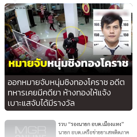
4,603
ออกหมายจับหนุ่มชิงทองโคราช อดีต
ทหารเคยมีคดียา ห้างทองให้แจ้ง
เบาะแสจับได้มีรางวัล
รวบ “รองนายก อบต.เมืองแหง”
นายก อบต.เครือข่ายยาเสพติดภาค
เหนือ ยึดทรัพย์กว่า 45 ล้านบาท