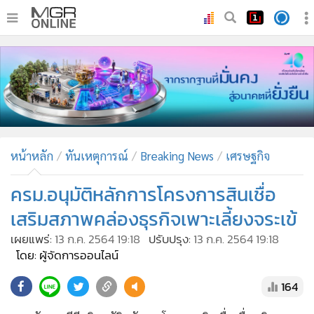
•
หน้าหลัก
•
ทันเหตุการณ์
•
ภาคใต้
•
ภูมิภาค
•
Online Section
หน้าหลัก
ทันเหตุการณ์
Breaking News
เศรษฐกิจ
•
บันเทิง
•
ผู้จัดการรายวัน
ครม.อนุมัติหลักการโครงการสินเชื่อ
•
คอลัมนิสต์
เสริมสภาพคล่องธุรกิจเพาะเลี้ยงจระเข้
•
ละคร
เผยแพร่:
13 ก.ค. 2564 19:18
ปรับปรุง:
13 ก.ค. 2564 19:18
•
CbizReview
โดย: ผู้จัดการออนไลน์
•
Cyber BIZ
164
•
ผู้จัดกวน