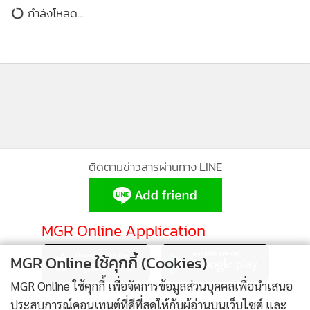
สถาบันนิติวิทย์ คว้ารางวัลดีเด่นด้าน
ข่าวในหมวดล่าสุด
การจัดซื้อจัดจ้าง องค์กรที่มีความ
เป็นเลิศด้านการเงินการคลัง
303
ราคาทองวันนี้ปรับ 19 ครั้ง [-550] รูปพรรณขายออก
1
65,000 บาท
2
ธปท.ยกระดับคุมวงเงินโอนบัญชีเยาวชน สกัดมิจฉาชีพ
3
ใช้ช่องทำบัญชีม้า
หุ้นไทยปิดภาคเช้า +24.30 จุด มูลค่าซื้อขาย 49,220.81
4
ล.
ข่าวอื่นในหมวด
MGR Online ใช้คุกกี้ (Cookies)
MGR Online ใช้คุกกี้ เพื่อจัดการข้อมูลส่วนบุคคลเพื่อนำเสนอ
ประสบการณ์คอนเทนต์ที่ดีที่สุดให้กับผู้อ่านบนเว็บไซต์ และ