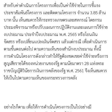
•
เกม
สำหรับค่าดำเนินการโครงการเพื่อเป็นค่าใช้จ่ายในการชี้แจง
•
วิทยาศาสตร์
ประชาสัมพันธ์โครงการ และติดตามโครงการ จำนวน 3.85 ล้าน
•
SMEs
บาท นั้น เห็นสมควรให้กระทรวงเกษตรและสหกรณ์ โดยกรม
ประมงพิจารณาหรือปรับแผนการปฏิบัติงานและแผนการใช้จ่าย
•
หุ้น
งบประมาณ ประจำปีงบประมาณ พ.ศ. 2565 หรือโอนเงิน
•
อินโดจีน
จัดสรร หรือเปลี่ยนแปลงเงินจัดสรร แล้วแต่กรณี เพื่อดำเนินการ
•
กองทุนรวม
ตามขั้นตอนต่อไป ตามความเห็นของสำนักงบประมาณ ทั้งนี้
•
Celeb Online
การดำเนินโครงการดังกล่าวทำให้รัฐต้องชดเชยค่าใช้จ่ายหรือการ
•
Factcheck
สูญเสียรายได้ของหน่วยงานของรัฐ ตามนัยมาตรา 28 แห่งพระ
•
ญี่ปุ่น
ราชบัญญัติวินัยการเงินการคลังของรัฐ พ.ศ. 2561 จึงเห็นสมควร
•
News1
ให้เป็นไปตามความเห็นของกระทรวงการคลัง
•
Gotomanager
อย่างไรก็ตาม เพื่อให้การดำเนินโครงการเป็นไปอย่างมี