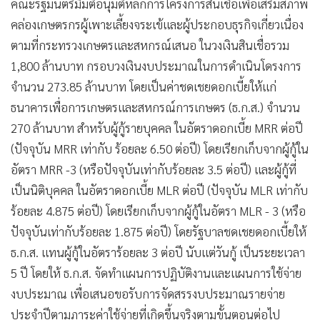
•
Good health & Well-being
คณะรัฐมนตรีมีมติอนุมัติหลักการโครงการสินเชื่อเพื่อเสริมสภาพ
•
Green Innovation & SD
คล่องเกษตรกรผู้เพาะเลี้ยงจระเข้และผู้ประกอบธุรกิจเกี่ยวเนื่อง
•
Management & HR
ตามที่กระทรวงเกษตรและสหกรณ์เสนอ ในวงเงินสินเชื่อรวม
1,800 ล้านบาท กรอบวงเงินงบประมาณในการดำเนินโดรงการ
•
MGR Live
จำนวน 273.85 ล้านบาท โดยเป็นค่าชดเชยดอกเบี้ยให้แก่
•
Infographic
ธนาคารเพื่อการเกษตรและสหกรณ์การเกษตร (ธ.ก.ส.) จำนวน
•
การเมือง
270 ล้านบาท สำหรับผู้กู้รายบุคคล ในอัตราดอกเบี้ย MRR ต่อปี
•
ท่องเที่ยว
(ปัจจุบัน MRR เท่ากับ ร้อยละ 6.50 ต่อปี) โดยเรียกเก็บจากผู้กู้ใน
•
กีฬา
อัตรา MRR -3 (หรือปัจจุบันเท่ากับร้อยละ 3.5 ต่อปี) และผู้กู้ที่
•
ต่างประเทศ
เป็นนิติบุคคล ในอัตราดอกเบี้ย MLR ต่อปี (ปัจจุบัน MLR เท่ากับ
•
Special Scoop
ร้อยละ 4.875 ต่อปี) โดยเรียกเก็บจากผู้กู้ในอัตรา MLR - 3 (หรือ
•
เศรษฐกิจ-ธุรกิจ
ปัจจุบันเท่ากับร้อยละ 1.875 ต่อปี) โดยรัฐบาลชดเชยดอกเบี้ยให้
•
จีน
ธ.ก.ส. แทนผู้กู้ในอัตราร้อยละ 3 ต่อปี นับแต่วันกู้ เป็นระยะเวลา
•
ชุมชน-คุณภาพชีวิต
5 ปี โดยให้ ธ.ก.ส. จัดทำแผนการปฏิบัติงานและแผนการใช้จ่าย
•
อาชญากรรม
งบประมาณ เพื่อเสนอขอรับการจัดสรรงบประมาณรายจ่าย
•
Motoring
ประจำปีตามภาระค่าใช้จ่ายที่เกิดขึ้นจริงตามขั้นตอนต่อไป