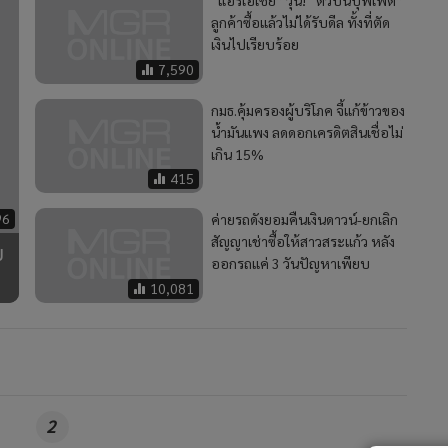
“แอร์เอเชีย” วุ่น! “ตั๋วบินบุฟเฟต์”
ลูกค้าซื้อแล้วไม่ได้รับดีล ทั้งที่ตัด
เงินไปเรียบร้อย
7,590
กมธ.คุ้มครองผู้บริโภค จี้แก้ข้าวของ
น้ำมันแพง ลดดอกเครดิตสินเชื่อไม่
เกิน 15%
415
96
ค่ายรถดังยอมคืนเงินดาวน์-ยกเลิก
สัญญาเช่าซื้อให้สาวสระแก้ว หลัง
ม
ออกรถแค่ 3 วันปัญหาเพียบ
10,081
2