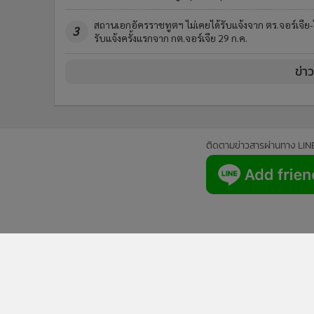
สถานเอกอัครราชทูตฯ ไม่เคยได้รับแจ้งจาก ตร.จอร์เจีย-
3
รับแจ้งครั้งแรกจาก กต.จอร์เจีย 29 ก.ค.
ข่า
ติดตามข่าวสารผ่านทาง LIN
นโยบายความเป็นส่วนตัว
นโยบา