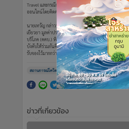
•
Management & HR
Travel และกรณีการร้องเรียนโรงเรียนหรือสถานศึกษาไม
•
MGR Live
ออนไลน์โดยคิดค่าเรียนเต็มจำนวน และกรณีการสมัครเข้า
•
Infographic
•
การเมือง
นายเทวัญ กล่าวว่า สคบ. ได้ดำเนินการเจรจาไกล่เกลี่ยข้อพิพ
เยียวยา มูลค่าประมาณ 3,525,000 บาท ส่วนที่ไม่สามารถเจ
•
ท่องเที่ยว
บริโภค (คคบ.) พิจารณาดำเนินคดีกับผู้ประกอบธุรกิจตัวแ
•
กีฬา
บังคับให้ร่วมกันคืนเงินให้ผู้บริโภคมูลค่าประมาณ 1,06
•
ต่างประเทศ
รับจองไว้มากกว่าปริมาณรถที่มี ซึ่งมีคนที่จองไว้ร้องเรี
•
Special Scoop
•
เศรษฐกิจ-ธุรกิจ
สถานการณ์โควิด-19
เรื่องร้องเรียน
สคบ.
เทวัญ 
•
จีน
•
ชุมชน-คุณภาพชีวิต
•
อาชญากรรม
•
Motoring
•
เกม
ข่าวที่เกี่ยวข้อง
•
วิทยาศาสตร์
•
SMEs
•
หุ้น