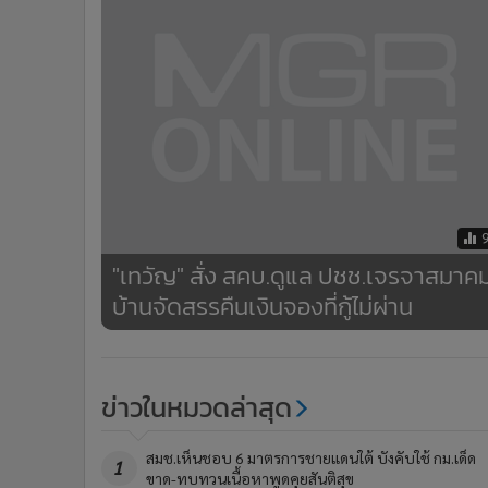
•
อินโดจีน
•
กองทุนรวม
•
Celeb Online
•
Factcheck
•
ญี่ปุ่น
•
News1
•
Gotomanager
"เทวัญ" สั่ง สคบ.ดูแล ปชช.เจรจาสมาค
บ้านจัดสรรคืนเงินจองที่กู้ไม่ผ่าน
ข่าวในหมวดล่าสุด
สมช.เห็นชอบ 6 มาตรการชายแดนใต้ บังคับใช้ กม.เด็ด
1
ขาด-ทบทวนเนื้อหาพูดคุยสันติสุข