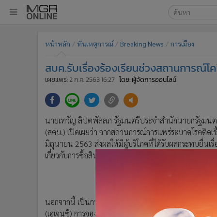
เลือกเครื่องมือท
•
หน้าหลัก
หน้าหลัก
ทันเหตุการณ์
Breaking News
การเมือง
ค้นหา
•
ทันเหตุการณ์
Google
•
ภาคใต้
สบค.รับเรื่องร้องเรียนช่วงสถานการณ์โคว
•
ภูมิภาค
MGR Onl
เผยแพร่:
2 ก.ค. 2563 16:27
โดย: ผู้จัดการออนไลน์
•
Online Section
ค้นหาขั
•
บันเทิง
•
ผู้จัดการรายวัน
นายเทวัญ ลิปตพัลลภ รัฐมนตรีประจำสำนักนายกรัฐมนตร
•
คอลัมนิสต์
(สคบ.) เปิดเผยว่า จากสถานการณ์การแพร่ระบาดโรคติดเชื
•
ละคร
มิถุนายน 2563 ส่งผลให้มีผู้บริโภคที่ได้รับผลกระทบยื่นเรื
•
CbizReview
เกี่ยวกับการซื้อสินค้าหรือบริการแล้วผู้ประกอบธุรกิจไม่
•
Cyber BIZ
•
ผู้จัดกวน
•
Good health & Well-being
นอกจากนี้ เป็นกรณีการท่องเที่ยว เกี่ยวกับการจองตั๋วโดยส
•
Green Innovation & SD
(เอเจนซี) การจองที่พัก การซื้อรายการนำเที่ยวกับผู้ปร