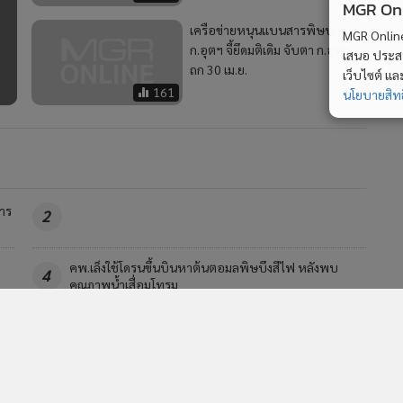
MGR Onli
เครือข่ายหนุนแบนสารพิษบุก
MGR Online 
ก.อุตฯ จี้ยึดมติเดิม จับตา ก.อุตฯ
บ
เสนอ ประสบก
ถก 30 เม.ย.
เว็บไซต์ แ
161
นโยบายสิทธ
าร
2
คพ.เล็งใช้โดรนขึ้นบินหาต้นตอมลพิษบึงสีไฟ หลังพบ
4
คุณภาพน้ำเสื่อมโทรม
วอื่นในหมวด