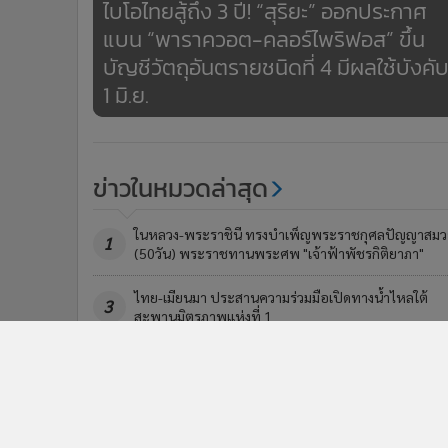
ไบโอไทยสู้ถึง 3 ปี! “สุริยะ” ออกประกาศ
แบน “พาราควอต-คลอร์ไพริฟอส” ขึ้น
บัญชีวัตถุอันตรายชนิดที่ 4 มีผลใช้บังคั
1 มิ.ย.
ข่าวในหมวดล่าสุด
ในหลวง-พระราชินี ทรงบำเพ็ญพระราชกุศลปัญญาสมว
1
(50วัน) พระราชทานพระศพ "เจ้าฟ้าพัชรกิติยาภา"
ไทย-เมียนมา ประสานความร่วมมือเปิดทางน้ำไหลใต้
3
สะพานมิตรภาพแห่งที่ 1
ข่า