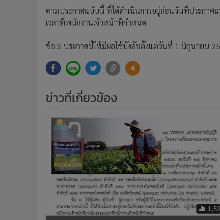
•
อินโดจีน
ตามประกาศฉบับนี้ ที่ได้ดำเนินการอยู่ก่อนวันที่ประกาศฉบ
•
กองทุนรวม
เวลาที่พนักงานเจ้าหน้าที่กำหนด
•
Celeb Online
ข้อ 3 ประกาศนี้ให้มีผลใช้บังคับตั้งแต่วันที่ 1 มิถุนายน 
•
Factcheck
•
ญี่ปุ่น
•
News1
•
Gotomanager
ข่าวที่เกี่ยวข้อง
1,5