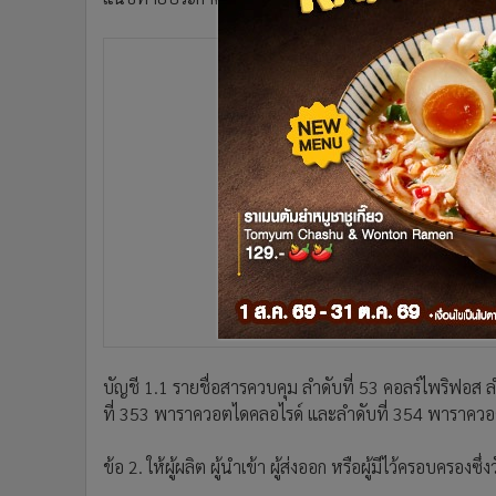
•
Management & HR
•
MGR Live
•
Infographic
•
การเมือง
•
ท่องเที่ยว
•
กีฬา
•
ต่างประเทศ
•
Special Scoop
•
เศรษฐกิจ-ธุรกิจ
•
จีน
•
ชุมชน-คุณภาพชีวิต
•
อาชญากรรม
•
Motoring
บัญชี 1.1 รายชื่อสารควบคุม ลำดับที่ 53 คอลร์ไพริฟอส 
•
เกม
ที่ 353 พาราควอตไดคลอไรด์ และลำดับที่ 354 พาราคว
•
วิทยาศาสตร์
•
SMEs
ข้อ 2. ให้ผู้ผลิต ผู้นำเข้า ผู้ส่งออก หรือผู้มีไว้ครอบครองซึ
•
หุ้น