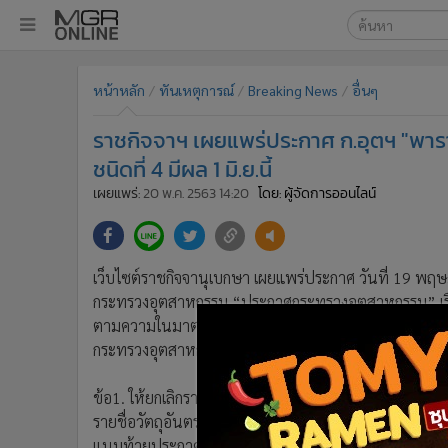
เลือกเครื่องมือท
•
หน้าหลัก
หน้าหลัก
ทันเหตุการณ์
Breaking News
อื่นๆ
ค้นหา
•
ทันเหตุการณ์
Google
•
ภาคใต้
ราชกิจจาฯ เผยแพร่ประกาศ ก.อุตฯ "พาร
•
ภูมิภาค
MGR Onl
ชนิดที่ 4 มีผล 1 มิ.ย.นี้
•
Online Section
เผยแพร่:
20 พ.ค. 2563 14:20
โดย: ผู้จัดการออนไลน์
ค้นหาขั
•
บันเทิง
•
ผู้จัดการรายวัน
•
คอลัมนิสต์
เว็บไซต์ราชกิจจานุเบกษา เผยแพร่ประกาศ วันที่ 19 พฤษภ
•
ละคร
กระทรวงอุตสาหกรรม “ประกาศกระทรวงอุตสาหกรรม” เรื่อง
•
CbizReview
ตามความในมาตรา 5 วรรคสอง และมาตรา 18 วรรคสอง แห่
•
Cyber BIZ
กระทรวงอุตสาหกรรม โดยความเห็นชอบของคณะกรรมการวั
•
ผู้จัดกวน
ข้อ1. ให้ยกเลิกรายการเกี่ยวกับวัตถุอันตราย ในบัญชีรา
•
Good health & Well-being
รายชื่อวัตถุอันตราย พ.ศ. 2556 ลงวันที่ 28 สิงหาคม พ.
•
Green Innovation & SD
แนบท้ายประกาศฉบับนี้แทนบัญชีที่1 ที่กรมวิชาการเกษ