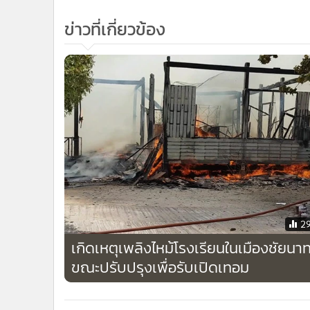
•
Management & HR
ข่าวที่เกี่ยวข้อง
•
MGR Live
•
Infographic
•
การเมือง
•
ท่องเที่ยว
•
กีฬา
•
ต่างประเทศ
•
Special Scoop
•
เศรษฐกิจ-ธุรกิจ
•
จีน
•
ชุมชน-คุณภาพชีวิต
•
อาชญากรรม
2
•
Motoring
เกิดเหตุเพลิงไหม้โรงเรียนในเมืองชัยนา
•
เกม
ขณะปรับปรุงเพื่อรับเปิดเทอม
•
วิทยาศาสตร์
•
SMEs
•
หุ้น