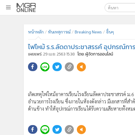
เลือกเครื่องมือท
•
หน้าหลัก
หน้าหลัก
ทันเหตุการณ์
Breaking News
อื่นๆ
ค้นหา
•
ทันเหตุการณ์
Google
•
ภาคใต้
ไฟไหม้ ร.ร.ลัดดาประชาสรรค์ อุปกรณ์การ
•
ภูมิภาค
MGR Onl
เผยแพร่:
29 เม.ย. 2563 15:38
โดย: ผู้จัดการออนไลน์
•
Online Section
ค้นหาขั
•
บันเทิง
•
ผู้จัดการรายวัน
•
คอลัมนิสต์
•
ละคร
เกิดเหตุไฟไหม้อาคารเรียนโรงเรียนลัดดาประชาสรรค์ ม.6 
•
CbizReview
อำนวยการโรงเรียน ซึ่งภายในห้องดังกล่าว มีเอกสารที่สำ
•
Cyber BIZ
ด้านข้าง ทำให้อุปกรณ์การเรียนได้รับความเสียหายทั้งหมด
•
ผู้จัดกวน
•
Good health & Well-being
•
Green Innovation & SD