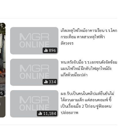
เกิดเหตุไฟไหม้อาคารเรียน ร.ร.โคก
กระเทียม คาดสาเหตุไฟฟ้า
ลัดวงจร
896
ทน.ตรังจับมือ ร.ร.เอกชนดังจัดซ้อม
แผนไฟไหม้ ฝึกดับไฟลุกไหม้ถัง
แก๊สด้วยมือเปล่า
334
95
ผอ.รับเป็นคนในคลิปแต่ยืนยันไม่
ได้ลวนลามเด็ก แค่สอนคอมพ์ ชี้
ท
เป็นเรื่องเมื่อ 2 ปีก่อน ขู่ฟ้องคน
ปล่อยภาพ
11,184