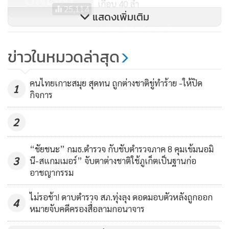
เกือบ 40 ลำ
25,114
แสดงเพิ่มเติม
ไฟไหม้โกดังเก็บสินค้าทางการ
เกษตรย่านคลองหลวงเกือบวอด
ข่าวในหมวดล่าสุด
229
คนไทยเกาะสมุย สุดทน ถูกต่างชาติขู่ทำร้าย -ให้ปิด
1
กิจการ
2
“ชัยชนะ” กมธ.ตำรวจ กับชับตำรวจภาค 8 คุมเข้มนอมิ
3
นี-สแกมเมอร์” จับตาต่างชาติใช้ภูเก็ตเป็นฐานก่อ
อาชญากรรม
ไม่รอช้า! ดาบตำรวจ สภ.ทุ่งลุง ดอดมอบตัวหลังถูกออก
4
หมายจับคดีครองสื่อลามกอนาจาร