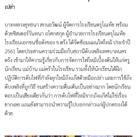
•
เกม
เปล่า
•
วิทยาศาสตร์
•
SMEs
บาทหลวงยุทธนา สกนธวัฒน์ ผู้จัดการโรงเรียนดรุโณทัย พร้อม
ด้วยซิสเตอร์วันทนา อโศกสกุล ผู้อำนวยการโรงเรียนดรุโณทัย
•
หุ้น
โรงเรียนเอกชนชื่อดังของ จ.ตรัง ได้จัดซ้อมแผนไฟไหม้ ประจำปี
•
อินโดจีน
2561 โดยประสานความร่วมมือกับสถานีดับเพลิงเทศบาลนคร
•
กองทุนรวม
ตรัง เข้ามาให้ความรู้เกี่ยวกับการจัดการไฟไหม้เบื้องต้นให้แก่ครู
•
Celeb Online
นักเรียน แม่บ้าน แม่ครัวในโรงเรียน รวมทั้งให้นักเรียนได้ฝึก
•
Factcheck
ปฏิบัติการดับไฟที่กำลังลุกไหม้ถังแก๊สด้วยมือเปล่า และการใช้ถัง
•
ญี่ปุ่น
ดับเพลิงที่ถูกวิธี จนสร้างความตื่นเต้นเป็นอย่างมาก โดยนักเรียน
•
News1
ตอบเป็นเสียงเดียวกันว่า การดับไฟที่ไหม้จากถังแก๊สไม่ใช่เรื่อง
•
Gotomanager
ยากเลย แถมยังสามารถนำความรู้ไปบอกกล่าวแก่ผู้ปกครองได้
ด้วย