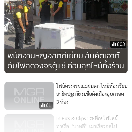
803
พนักงานหญิงสติดีเยี่ยม สับคัตเอาต์
ดับไฟลัดวงจรตู้แช่ ก่อนลุกไหม้ทั้งร้าน
ไฟลัดวงจรขณะฝนตก ไหม้ห้องเรียน
สาธิตปฐมวัย ม.ชื่อดังเมืองอุบลวอด
3 ห้อง
61
In Pics & Clips : ระทึก! ไฟไหม้
ท่าเรือ “บาหลี” เผาเรือวอดไป