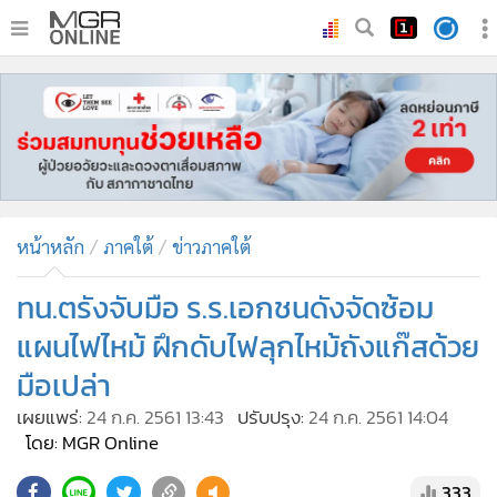
•
หน้าหลัก
•
ทันเหตุการณ์
•
ภาคใต้
•
ภูมิภาค
•
Online Section
หน้าหลัก
ภาคใต้
ข่าวภาคใต้
•
บันเทิง
•
ผู้จัดการรายวัน
ทน.ตรังจับมือ ร.ร.เอกชนดังจัดซ้อม
•
คอลัมนิสต์
แผนไฟไหม้ ฝึกดับไฟลุกไหม้ถังแก๊สด้วย
•
ละคร
มือเปล่า
•
CbizReview
เผยแพร่:
24 ก.ค. 2561 13:43
ปรับปรุง:
24 ก.ค. 2561 14:04
•
Cyber BIZ
โดย: MGR Online
•
ผู้จัดกวน
333