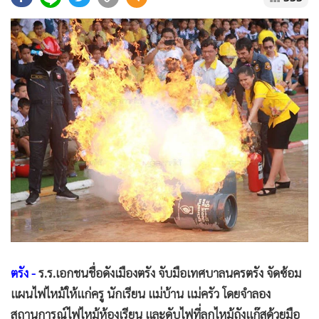
•
Good health & Well-being
•
Green Innovation & SD
•
Management & HR
•
MGR Live
•
Infographic
•
การเมือง
•
ท่องเที่ยว
•
กีฬา
•
ต่างประเทศ
•
Special Scoop
•
เศรษฐกิจ-ธุรกิจ
•
จีน
•
ชุมชน-คุณภาพชีวิต
ตรัง -
ร.ร.เอกชนชื่อดังเมืองตรัง จับมือเทศบาลนครตรัง จัดซ้อม
•
อาชญากรรม
แผนไฟไหม้ให้แก่ครู นักเรียน แม่บ้าน แม่ครัว โดยจำลอง
•
Motoring
สถานการณ์ไฟไหม้ห้องเรียน และดับไฟที่ลุกไหม้ถังแก๊สด้วยมือ