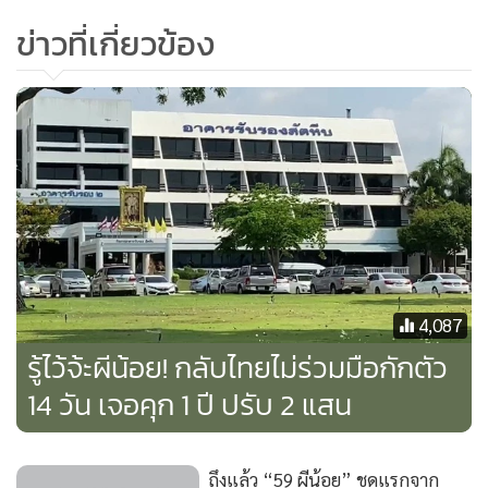
•
เกม
ข่าวที่เกี่ยวข้อง
•
วิทยาศาสตร์
•
SMEs
•
หุ้น
•
อินโดจีน
•
กองทุนรวม
•
Celeb Online
•
Factcheck
•
ญี่ปุ่น
•
News1
4,087
•
Gotomanager
รู้ไว้จ้ะผีน้อย! กลับไทยไม่ร่วมมือกักตัว
14 วัน เจอคุก 1 ปี ปรับ 2 แสน
ถึงแล้ว “59 ผีน้อย” ชุดแรกจาก