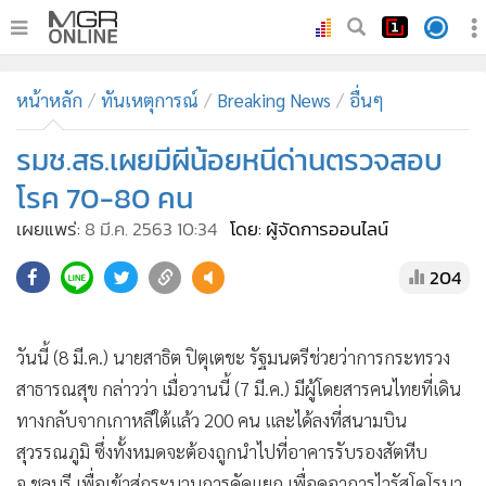
•
หน้าหลัก
หน้าหลัก
ทันเหตุการณ์
Breaking News
อื่นๆ
•
ทันเหตุการณ์
•
รมช.สธ.เผยมีผีน้อยหนีด่านตรวจสอบ
ภาคใต้
•
ภูมิภาค
โรค 70-80 คน
•
Online Section
เผยแพร่:
8 มี.ค. 2563 10:34
โดย: ผู้จัดการออนไลน์
•
บันเทิง
204
•
ผู้จัดการรายวัน
•
คอลัมนิสต์
•
ละคร
วันนี้ (8 มี.ค.) นายสาธิต ปิตุเตชะ รัฐมนตรีช่วยว่าการกระทรวง
•
CbizReview
สาธารณสุข กล่าวว่า เมื่อวานนี้ (7 มี.ค.) มีผู้โดยสารคนไทยที่เดิน
•
Cyber BIZ
ทางกลับจากเกาหลีใต้แล้ว 200 คน และได้ลงที่สนามบิน
สุวรรณภูมิ ซึ่งทั้งหมดจะต้องถูกนำไปที่อาคารรับรองสัตหีบ
•
ผู้จัดกวน
จ.ชลบุรี เพื่อเข้าสู่กระบวนการคัดแยก เพื่อดูอาการไวรัสโคโรนา