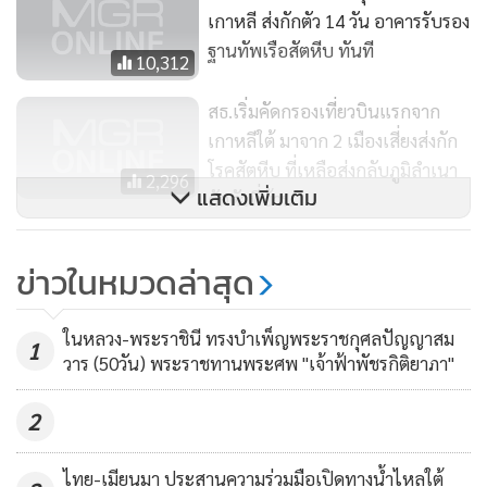
เกาหลี ส่งกักตัว 14 วัน อาคารรับรอง
ฐานทัพเรือสัตหีบ ทันที
10,312
สธ.เริ่มคัดกรองเที่ยวบินแรกจาก
เกาหลีใต้ มาจาก 2 เมืองเสี่ยงส่งกัก
โรคสัตหีบ ที่เหลือส่งกลับภูมิลำเนา
2,296
แสดงเพิ่มเติม
กักตัวที่บ้าน
“รมช.สธ.” ยอมรับ “ผีน้อย” หนี
ข่าวในหมวดล่าสุด
กักกันตัวไปได้ราว 80 ราย เร่งตาม
กลับมาพร้อมดำเนินคดี
23,608
ในหลวง-พระราชินี ทรงบำเพ็ญพระราชกุศลปัญญาสม
1
วาร (50วัน) พระราชทานพระศพ "เจ้าฟ้าพัชรกิติยาภา"
2
ไทย-เมียนมา ประสานความร่วมมือเปิดทางน้ำไหลใต้