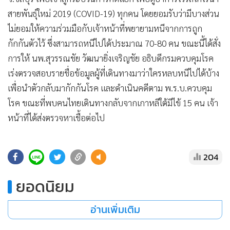
•
Good health & Well-being
สายพันธุ์ใหม่ 2019 (COVID-19) ทุกคน โดยยอมรับว่ามีบางส่วน
•
Green Innovation & SD
ไม่ยอมให้ความร่วมมือกับเจ้าหน้าที่พยายามหนีจากการถูก
•
Management & HR
กักกันตัวไว้ ซึ่งสามารถหนีไปได้ประมาณ 70-80 คน ขณะนี้ได้สั่ง
•
MGR Live
การให้ นพ.สุวรรณชัย วัฒนายิ่งเจริญชัย อธิบดีกรมควบคุมโรค
•
Infographic
เร่งตรวจสอบรายชื่อข้อมูลผู้ที่เดินทางมาว่าใครหลบหนีไปได้บ้าง
•
การเมือง
เพื่อนำตัวกลับมากักกันโรค และดำเนินคดีตาม พ.ร.บ.ควบคุม
•
ท่องเที่ยว
โรค ขณะที่พบคนไทยเดินทางกลับจากเกาหลีใต้มีไข้ 15 คน เจ้า
•
กีฬา
หน้าที่ได้ส่งตรวจหาเชื้อต่อไป
•
ต่างประเทศ
•
Special Scoop
204
•
เศรษฐกิจ-ธุรกิจ
•
จีน
ยอดนิยม
•
ชุมชน-คุณภาพชีวิต
•
อาชญากรรม
อ่านเพิ่มเติม
•
Motoring