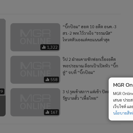
“บิ๊กป้อม” ฮอต 10 อดีต อนค.-3
สร.-2 พท.ไว้วางใจ “ธรรมนัส”
โหวตตัวเองแต่คะแนนต่ำสุด
1,322
วิป 2 ฝ่ายเคาะซักฟอกเรื่องอดีต
พอประมาณ ล็อกเป้าเปิดหัว “บิ๊ก
ตู่” จบที่ “บิ๊กป้อม”
558
MGR Onli
29
3 ป.รุดเข้าสภาฯ แต่เช้า ปัดตอบ
MGR Online 
รัฐบาลฮั้ว “เพื่อไทย”
เสนอ ประสบก
เว็บไซต์ แ
167
นโยบายสิทธ