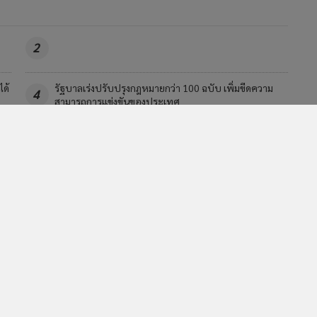
2
ได้
รัฐบาลเร่งปรับปรุงกฎหมายกว่า 100 ฉบับ เพิ่มขีดความ
4
สามารถการแข่งขันของประเทศ
วอื่นในหมวด
MGR Online Application
E