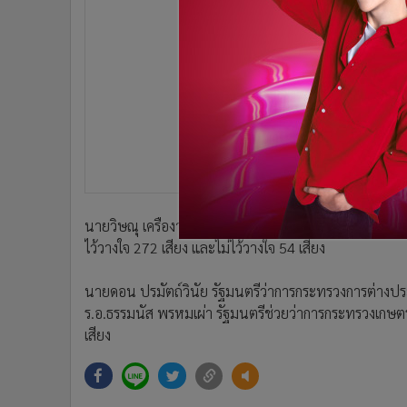
•
Management & HR
•
MGR Live
•
Infographic
•
การเมือง
•
ท่องเที่ยว
•
กีฬา
•
ต่างประเทศ
•
Special Scoop
•
เศรษฐกิจ-ธุรกิจ
•
จีน
นายวิษณุ เครืองาม รองนายกรัฐมนตรี และพล.อ.อนุพงษ์ 
ไว้วางใจ 272 เสียง และไม่ไว้วางใจ 54 เสียง
•
ชุมชน-คุณภาพชีวิต
•
อาชญากรรม
นายดอน ปรมัตถ์วินัย รัฐมนตรีว่าการกระทรวงการต่างประ
•
Motoring
ร.อ.ธรรมนัส พรหมเผ่า รัฐมนตรีช่วยว่าการกระทรวงเกษต
•
เกม
เสียง
•
วิทยาศาสตร์
•
SMEs
•
หุ้น