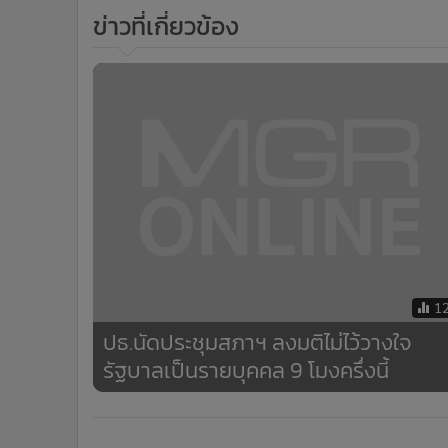
•
อินโดจีน
ข่าวที่เกี่ยวข้อง
•
กองทุนรวม
•
Celeb Online
•
Factcheck
•
ญี่ปุ่น
•
News1
•
Gotomanager
1
ปธ.นัดประชุมสภาฯ ลงมติไม่ไว้วางใจ
รัฐบาลเป็นรายบุคคล 9 โมงครึ่งนี้