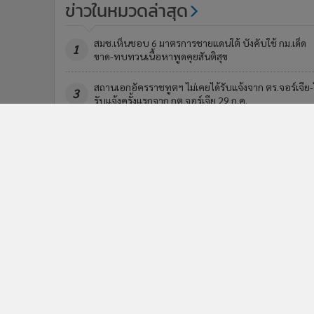
ข่าวในหมวดล่าสุด
สมช.เห็นชอบ 6 มาตรการชายแดนใต้ บังคับใช้ กม.เด็ด
1
ขาด-ทบทวนเนื้อหาพูดคุยสันติสุข
สถานเอกอัครราชทูตฯ ไม่เคยได้รับแจ้งจาก ตร.จอร์เจีย-
3
รับแจ้งครั้งแรกจาก กต.จอร์เจีย 29 ก.ค.
ข่า
ติดตามข่าวสารผ่านทาง LIN