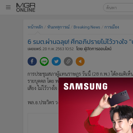
เลือกเครื่องมือท
•
หน้าหลัก
หน้าหลัก
ทันเหตุการณ์
Breaking News
การเมือง
ค้นหา
•
ทันเหตุการณ์
Google
•
ภาคใต้
6 รมต.ผ่านฉลุย! ศึกอภิปรายไม่ไว้วางใจ "
•
ภูมิภาค
MGR Onl
เผยแพร่:
28 ก.พ. 2563 10:52
โดย: ผู้จัดการออนไลน์
•
Online Section
ค้นหาขั
•
บันเทิง
•
ผู้จัดการรายวัน
การประชุมสภาผู้แทนราษฎร วันนี้ (28 ก.พ.) ได้ลงมติเห
•
คอลัมนิสต์
รายบุคคล โดย พล.อ.ประยุทธ์ จันทร์โอชา นายกรัฐมนตรี
•
ละคร
เสียง ไม่ไว้วางใจ 49 เสียง
•
CbizReview
พล.อ.ประวิตร วงษ์สุวรรณ รองนายกรัฐมนตรี ได้คะแนนไว้ว
•
Cyber BIZ
•
ผู้จัดกวน
•
Good health & Well-being
•
Green Innovation & SD