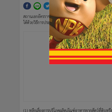
•
Management & HR
•
MGR Live
•
Infographic
สถานเอกอัครราชทูต ณ กรุงโตเกียว ประเทศญี่ปุ่น โพสต์เ
•
การเมือง
ได้ด้วยวิธีการประกอบอาหารที่อุณหภูมิ 70 องศาเซลเซี
•
ท่องเที่ยว
•
กีฬา
•
ต่างประเทศ
•
Special Scoop
•
เศรษฐกิจ-ธุรกิจ
•
จีน
•
ชุมชน-คุณภาพชีวิต
•
อาชญากรรม
•
Motoring
•
เกม
•
วิทยาศาสตร์
•
SMEs
•
หุ้น
(1) หลีกเลี่ยงการบริโภคผลิตภัณฑ์อาหารจากสัตว์ที่ดิบหรื