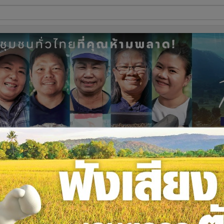
ี่ใช้
ine
้นสูง
-เนื้อสด เสี่ยงไวรัสโควิด-19