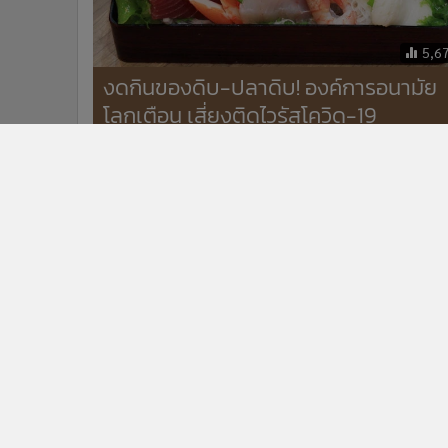
5,6
งดกินของดิบ-ปลาดิบ! องค์การอนามัย
โลกเตือน เสี่ยงติดไวรัสโควิด-19
ข่าวในหมวดล่าสุด
ในหลวง-พระราชินี ทรงบำเพ็ญพระราชกุศลปัญญาสมว
1
(50วัน) พระราชทานพระศพ "เจ้าฟ้าพัชรกิติยาภา"
ไทย-เมียนมา ประสานความร่วมมือเปิดทางน้ำไหลใต้
3
สะพานมิตรภาพแห่งที่ 1
ข่า