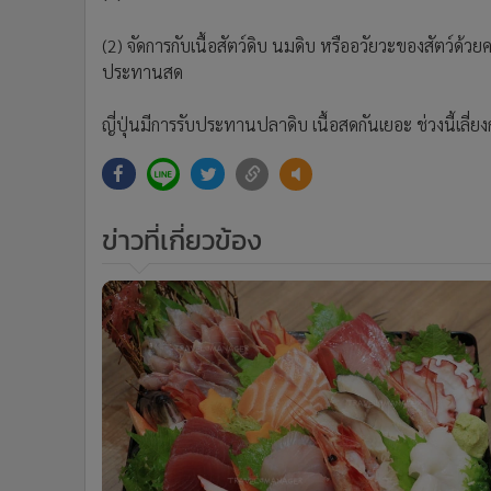
•
อินโดจีน
(2) จัดการกับเนื้อสัตว์ดิบ นมดิบ หรืออวัยวะของสัตว์ด้วย
•
กองทุนรวม
ประทานสด
•
Celeb Online
•
Factcheck
ญี่ปุ่นมีการรับประทานปลาดิบ เนื้อสดกันเยอะ ช่วงนี้เลี
•
ญี่ปุ่น
•
News1
•
Gotomanager
ข่าวที่เกี่ยวข้อง