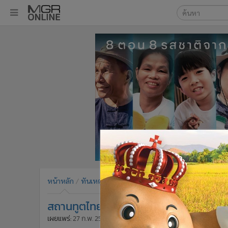
เลือกเครื่องมือท
•
หน้าหลัก
ค้นหา
•
ทันเหตุการณ์
Google
•
ภาคใต้
•
ภูมิภาค
MGR Onl
•
Online Section
ค้นหาขั
•
บันเทิง
•
ผู้จัดการรายวัน
•
คอลัมนิสต์
•
ละคร
•
CbizReview
•
Cyber BIZ
หน้าหลัก
ทันเหตุการณ์
Breaking News
อื่นๆ
•
ผู้จัดกวน
สถานทูตไทยในญี่ปุ่นเตือนเลี่ยงกินปลาดิบ
•
Good health & Well-being
•
Green Innovation & SD
เผยแพร่:
27 ก.พ. 2563 11:30
โดย: ผู้จัดการออนไลน์