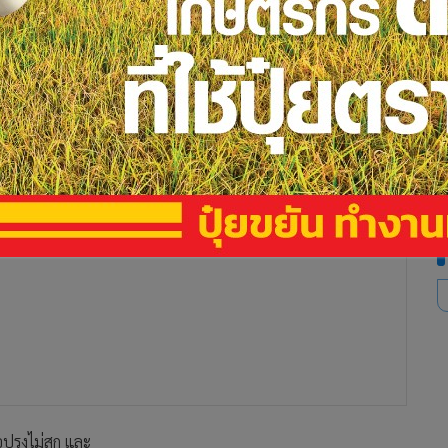
186
ฟซบุ๊กระบุว่า เชื้อไวรัส COVID-19 ไม่ทนความร้อน และถูกทำลาย
ยส องค์การอนามัยโลก (WHO) จึงแนะนำให้
อปรุงไม่สุก และ