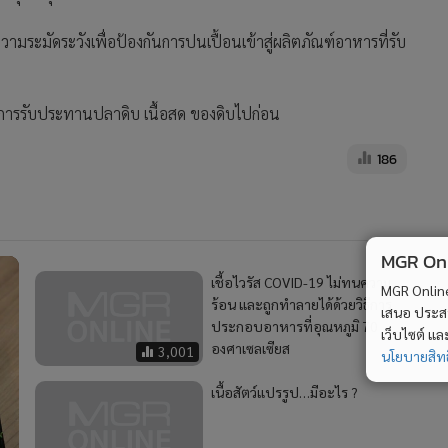
ความระมัดระวังเพื่อป้องกันการปนเปื้อนเข้าสู่ผลิตภัณฑ์อาหารที่รับ
่ยงการรับประทานปลาดิบ เนื้อสด ของดิบไปก่อน
186
MGR Onli
เชื้อไวรัส COVID-19 ไม่ทนความ
MGR Online 
ร้อน และถูกทำลายได้ด้วยวิธีการ
เสนอ ประสบก
ประกอบอาหารที่อุณหภูมิ 70
เว็บไซต์ แ
องศาเซลเซียส
3,001
นโยบายสิทธ
เนื้อสัตว์แปรรูป…มีอะไร ?