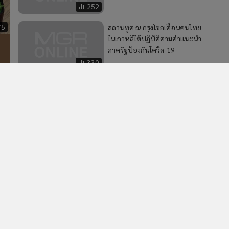
252
75
สถานทูต ณ กรุงโซลเตือนคนไทย
ในเกาหลีใต้ปฏิบัติตามคำแนะนำ
ภาครัฐป้องกันโควิด-19
330
าร
2
คพ.เล็งใช้โดรนขึ้นบินหาต้นตอมลพิษบึงสีไฟ หลังพบ
4
คุณภาพน้ำเสื่อมโทรม
วอื่นในหมวด