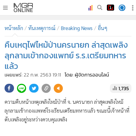
•
หน้าหลัก
หน้าหลัก
ทันเหตุการณ์
Breaking News
อื่นๆ
•
ทันเหตุการณ์
•
คืบเหตุไฟไหม้ป่านครนายก ล่าสุดเพลิง
ภาคใต้
•
ภูมิภาค
ลุกลามเข้ากองแพทย์ ร.ร.เตรียมทหาร
•
Online Section
แล้ว
•
บันเทิง
เผยแพร่:
22 ก.พ. 2563 19:11
โดย: ผู้จัดการออนไลน์
•
ผู้จัดการรายวัน
1,735
•
คอลัมนิสต์
•
ละคร
ความคืบหน้าเหตุเพลิงไหม้ป่าที่ จ. นครนายก ล่าสุดเพลิงไหม้
•
CbizReview
ลุกลามเข้ากองแพทย์โรงเรียนเตรียมทหารแล้ว ขณะนี้เจ้าหน้าที่
•
Cyber BIZ
ดับเพลิงอยู่ระหว่างควบคุมเพลิง
•
ผู้จัดกวน