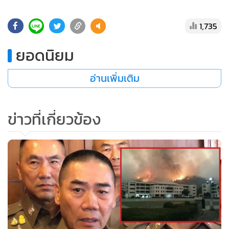
•
เกม
•
วิทยาศาสตร์
1,735
•
SMEs
ยอดนิยม
•
หุ้น
•
อินโดจีน
อ่านเพิ่มเติม
•
กองทุนรวม
•
Celeb Online
ข่าวที่เกี่ยวข้อง
•
Factcheck
•
ญี่ปุ่น
•
News1
•
Gotomanager