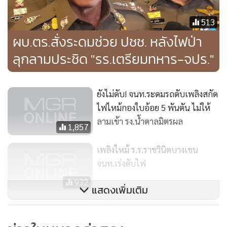
513
ผบ.ตร.สั่งระดมช่วย ปชช. หลังไฟป่า
ลุกลามประชิด "รร.เตรียมทหาร-จปร."
ยังไม่ดับ! จนท.ระดมรถดับเพลิงสกัด
ไฟไหม้กองใบอ้อย 5 พันตัน ไม่ให้
ลามเข้า รง.น้ำตาลมิตรผล
1,857
เพลิงไหม้ ร.ร.ราชวินิตบางเขน
จนท.เร่งดับไฟ
932
แสดงเพิ่มเติม
ไฟไหม้สำเพ็งเพชรบุรีเสียหายทั้ง
หลัง ใช้เวลานานเกือบ 2 ชั่วโมงจึง