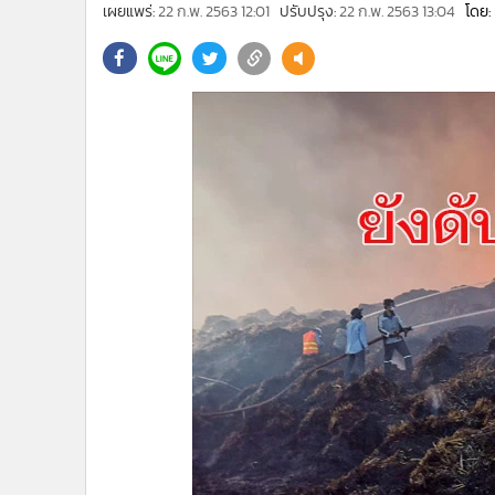
•
Management & HR
เผยแพร่:
22 ก.พ. 2563 12:01
ปรับปรุง:
22 ก.พ. 2563 13:04
โดย:
•
MGR Live
•
Infographic
•
การเมือง
•
ท่องเที่ยว
•
กีฬา
•
ต่างประเทศ
•
Special Scoop
•
เศรษฐกิจ-ธุรกิจ
•
จีน
•
ชุมชน-คุณภาพชีวิต
•
อาชญากรรม
•
Motoring
•
เกม
•
วิทยาศาสตร์
•
SMEs
•
หุ้น