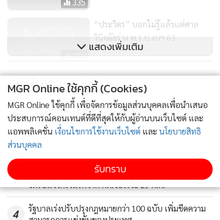
335
“ประวิตร” บอกไม่รู้แล้วแต่ศาล
วินิจฉัยร่าง พ.ร.บ.งบฯ 63
แสดงเพิ่มเติม
150
ศาล รธน.มีมติ 5 ต่อ 4 พ.ร.บ.งบฯ 63
ข่าวในหมวดล่าสุด
MGR Online ใช้คุกกี้ (Cookies)
ไม่โมฆะ แต่ให้โหวตวาระ 2 และ 3
ใหม่
MGR Online ใช้คุกกี้ เพื่อจัดการข้อมูลส่วนบุคคลเพื่อนำเสนอ
11,891
สมช.เห็นชอบ 6 มาตรการชายแดนใต้ บังคับใช้ กม.เด็ด
1
ประสบการณ์คอนเทนต์ที่ดีที่สุดให้กับผู้อ่านบนเว็บไซต์ และ
ขาด-ทบทวนเนื้อหาพูดคุยสันติสุข
แอพพลิเคชั่น
เงื่อนไขการใช้งานเว็บไซต์
และ
นโยบายสิทธิ
ส่วนบุคคล
2
รับทราบ
สถานเอกอัครราชทูตฯ ไม่เคยได้รับแจ้งจาก ตร.จอร์เจีย-
3
ได้รับแจ้งครั้งแรกจาก กต.จอร์เจีย 29 ก.ค.
รัฐบาลเร่งปรับปรุงกฎหมายกว่า 100 ฉบับ เพิ่มขีดความ
4
สามารถการแข่งขันของประเทศ