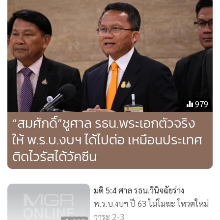
979
“สมศักดิ์”ชูศาล รธน.พระเอกตัวจริง
ให้ พ.ร.บ.งบฯ ได้ไปต่อ เหมือนประเทศ
ติดไวรัสได้วัคซีน
มติ 5:4 ศาล รธน.วินิจฉัยร่าง
พ.ร.บ.งบฯ ปี 63 ไม่โมฆะ โหวตใหม่
วาระ 2-3