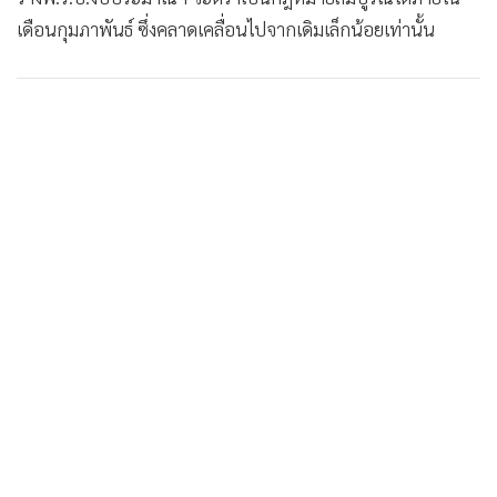
•
Good health & Well-being
เดือนกุมภาพันธ์ ซึ่งคลาดเคลื่อนไปจากเดิมเล็กน้อยเท่านั้น
•
Green Innovation & SD
•
Management & HR
•
MGR Live
•
Infographic
•
การเมือง
•
ท่องเที่ยว
•
กีฬา
•
ต่างประเทศ
•
Special Scoop
•
เศรษฐกิจ-ธุรกิจ
•
จีน
•
ชุมชน-คุณภาพชีวิต
•
อาชญากรรม
•
Motoring