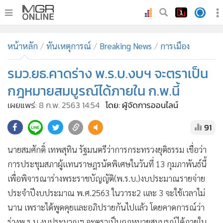
•
หน้าหลัก
หน้าหลัก
ทันเหตุการณ์
Breaking News
การเมือง
•
ทันเหตุการณ์
•
รมว.ยธ.คาดร่าง พ.ร.บ.งบฯ จะตราเป็น
ภาคใต้
•
ภูมิภาค
กฎหมายสมบูรณ์ได้ภายใน ก.พ.นี้
•
Online Section
เผยแพร่:
8 ก.พ. 2563 14:54
โดย: ผู้จัดการออนไลน์
•
บันเทิง
91
•
ผู้จัดการรายวัน
•
คอลัมนิสต์
นายสมศักดิ์ เทพสุทิน รัฐมนตรีว่าการกระทรวงยุติธรรม เชื่อว่า
•
ละคร
การประชุมสภาผู้แทนราษฎรนัดพิเศษในวันที่ 13 กุมภาพันธ์นี้
•
CbizReview
เพื่อพิจารณาร่างพระราชบัญญัติ(พ.ร.บ.)งบประมาณรายจ่าย
•
Cyber BIZ
ประจำปีงบประมาณ พ.ศ.2563 ในวาระ2 และ 3 จะใช้เวลาไม่
นาน เพราะได้พูดคุยและอภิปรายกันไปแล้ว โดยคาดการณ์ว่า
•
ผู้จัดกวน
ร่างพ.ร.บ.งบประมาณฯ จะตราเป็นกฎหมายสมบูรณ์ได้ภายใน