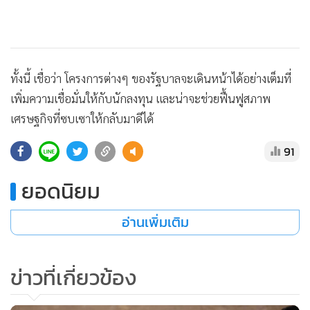
•
เกม
•
วิทยาศาสตร์
•
SMEs
•
หุ้น
ทั้งนี้ เชื่อว่า โครงการต่างๆ ของรัฐบาลจะเดินหน้าได้อย่างเต็มที่
•
อินโดจีน
เพิ่มความเชื่อมั่นให้กับนักลงทุน และน่าจะช่วยฟื้นฟูสภาพ
เศรษฐกิจที่ซบเซาให้กลับมาดีได้
•
กองทุนรวม
•
Celeb Online
91
•
Factcheck
ยอดนิยม
•
ญี่ปุ่น
•
News1
อ่านเพิ่มเติม
•
Gotomanager
ข่าวที่เกี่ยวข้อง