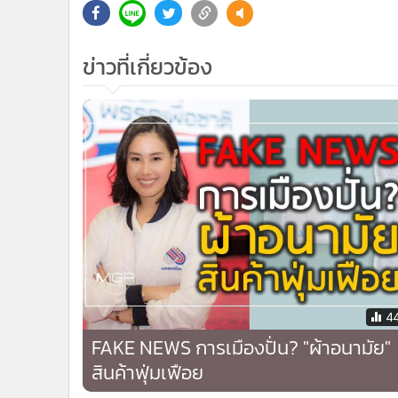
•
Management & HR
•
MGR Live
•
Infographic
•
การเมือง
•
ท่องเที่ยว
•
กีฬา
•
ต่างประเทศ
•
Special Scoop
ทั้งนี้ ภาษีผ้าอนามัยจะถูกจัดเก็บภาษีมูลค่าเพิ่ม ตามราค
•
เศรษฐกิจ-ธุรกิจ
•
จีน
•
ชุมชน-คุณภาพชีวิต
ข่าวที่เกี่ยวข้อง
•
อาชญากรรม
•
Motoring
•
เกม
•
วิทยาศาสตร์
•
SMEs
•
หุ้น