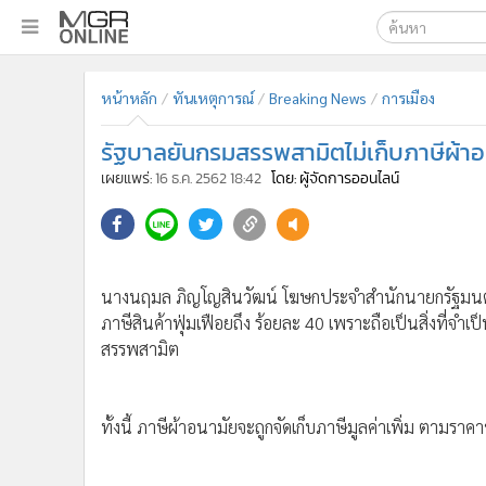
เลือกเครื่องมือท
•
หน้าหลัก
หน้าหลัก
ทันเหตุการณ์
Breaking News
การเมือง
ค้นหา
•
ทันเหตุการณ์
Google
•
ภาคใต้
รัฐบาลยันกรมสรรพสามิตไม่เก็บภาษีผ้า
•
ภูมิภาค
MGR Onl
เผยแพร่:
16 ธ.ค. 2562 18:42
โดย: ผู้จัดการออนไลน์
•
Online Section
ค้นหาขั
•
บันเทิง
•
ผู้จัดการรายวัน
นางนฤมล ภิญโญสินวัฒน์ โฆษกประจำสำนักนายกรัฐมนตรี 
•
คอลัมนิสต์
ภาษีสินค้าฟุ่มเฟือยถึง ร้อยละ 40 เพราะถือเป็นสิ่งที่จำเ
•
ละคร
สรรพสามิต
•
CbizReview
•
Cyber BIZ
•
ผู้จัดกวน
•
Good health & Well-being
•
Green Innovation & SD