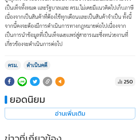
•
เกม
•
วิทยาศาสตร์
•
SMEs
•
หุ้น
โฆษกรัฐบาลแถลง ครม.ถกปมขึ้นภาษีผ้าอนามัย ยันรัฐบาลไม่มี
•
อินโดจีน
แนวคิดเป็นข่าวปลอม จ่อดำเนินการทางกฎหมาย
•
กองทุนรวม
วันนี้ (17 ธ.ค.) เวลา 13.30 น. ที่ทำเนียบรัฐบาล นางนฤมล
•
Celeb Online
ภิญโญสินวัฒน์ โฆษกประจำสำนักนายกรัฐมนตรี แถลงผลการ
•
Factcheck
ประชุมคณะรัฐมนตรี (ครม.) ว่า ในที่ประชุม ครม.มีการพูดคุยถึง
•
ญี่ปุ่น
เรื่องการขึ้นภาษีผ้าอนามัย หลังจากมีผู้ออกมาให้ข่าวว่า ครม.มี
•
News1
มติจัดให้ผ้าอนามัยเป็นสินค้าฟุ่มเฟือยและจะคิดภาษีในอัตราที่
•
Gotomanager
สูงสุดถึง 40 เปอร์เซ็นต์ ยืนยันว่าเป็นข่าวปลอมไม่เป็นความจริง
เป็นเท็จทั้งหมด และรัฐบาลและ ครม.ไม่เคยมีแนวคิดไปเก็บภาษี
เนื่องจากเป็นสินค้าที่ต้องใช้ทุกเดือนและเป็นสินค้าจำเป็น ทั้งนี้
จากนี้คงจะต้องมีการดำเนินการทางกฎหมายต่อไปเนื่องจาก