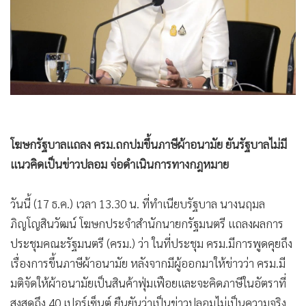
•
Good health & Well-being
•
Green Innovation & SD
•
Management & HR
•
MGR Live
•
Infographic
•
การเมือง
•
ท่องเที่ยว
•
กีฬา
•
ต่างประเทศ
•
Special Scoop
•
เศรษฐกิจ-ธุรกิจ
•
จีน
•
ชุมชน-คุณภาพชีวิต
•
อาชญากรรม
•
Motoring