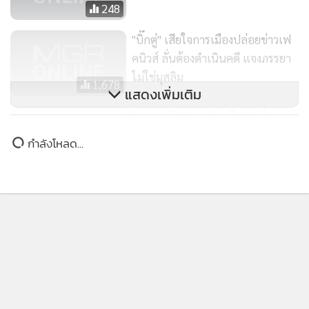
448
FAKE NEWS การเมืองปั่น? "ผ้า
อนามัย" สินค้าฟุ่มเฟือย
รัฐบาลยันกรมสรรพสามิตไม่เก็บ
ภาษีผ้าอนามัยถึง 40%
248
"บิ๊กตู่" เสียใจการเมืองปล่อยข่าวเฟ
คนิวส์ ลั่นต้องดำเนินคดี แจงภรรยา