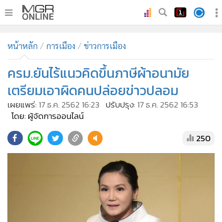
•
หน้าหลัก
หน้าหลัก
การเมือง
ข่าวการเมือง
•
ทันเหตุการณ์
•
ครม.ยันไร้แนวคิดขึ้นภาษีผ้าอนามัย
ภาคใต้
•
ภูมิภาค
เตรียมเอาผิดคนปล่อยข่าวปลอม
•
Online Section
เผยแพร่:
17 ธ.ค. 2562 16:23
ปรับปรุง:
17 ธ.ค. 2562 16:53
•
บันเทิง
โดย: ผู้จัดการออนไลน์
•
ผู้จัดการรายวัน
250
•
คอลัมนิสต์
•
ละคร
•
CbizReview
•
Cyber BIZ
•
ผู้จัดกวน