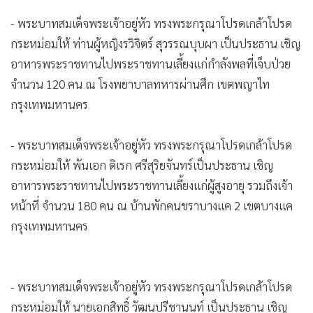
•
เกม
- พระบาทสมเด็จพระเจ้าอยู่หัว ทรงพระกรุณาโปรดเกล้าโปรด
•
วิทยาศาสตร์
กระหม่อมให้ ท่านผู้หญิงรวิจิตร์ สุวรรณบุบผา เป็นประธาน เชิญ
•
SMEs
อาหารพระราชทานไปพระราชทานเลี้ยงแก่กำลังพลที่เจ็บป่วย
•
หุ้น
จำนวน 120 คน ณ โรงพยาบาลทหารผ่านศึก เขตพญาไท
•
อินโดจีน
กรุงเทพมหานคร
•
กองทุนรวม
•
Celeb Online
- พระบาทสมเด็จพระเจ้าอยู่หัว ทรงพระกรุณาโปรดเกล้าโปรด
•
Factcheck
กระหม่อมให้ พันเอก ดิเรก ศรีสุริยจันทร์เป็นประธาน เชิญ
•
ญี่ปุ่น
อาหารพระราชทานไปพระราชทานเลี้ยงแก่ผู้สูงอายุ รวมถึงเจ้า
หน้าที่ จำนวน 180 คน ณ บ้านพักคนชราบางแค 2 เขตบางแค
•
News1
กรุงเทพมหานคร
•
Gotomanager
- พระบาทสมเด็จพระเจ้าอยู่หัว ทรงพระกรุณาโปรดเกล้าโปรด
กระหม่อมให้ นายเอกสิทธิ์ วัฒนปรีชานนท์ เป็นประธาน เชิญ