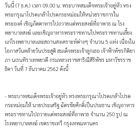
•
Good health & Well-being
วันนี้ (7 ธ.ค.) เวลา 09.00 น. พระบาทสมเด็จพระเจ้าอยู่หัว ทรง
•
Green Innovation & SD
พระกรุณาโปรดเกล้าโปรดกระหม่อมให้หน่วยราชการใน
•
Management & HR
พระองค์ เชิญภัตตาหารไปถวายแด่พระสงฆ์ที่อาพาธ ณ โรง
•
MGR Live
พยาบาลสงฆ์ และเชิญอาหารพระราชทานไปพระราชทานเลี้ยง
•
Infographic
แก่โรงพยาบาลและสถานสงเคราะห์ต่างๆ จำนวน 5 แห่ง เนื่องใน
•
การเมือง
โอกาสวันคล้ายวันประสูติ สมเด็จพระเจ้าลูกเธอ เจ้าฟ้าพัชรกิติยา
•
ท่องเที่ยว
ภา นเรนทิราเทพยวดี กรมหลวงราชสาริณีสิริพัชร มหาวัชรราช
•
กีฬา
ธิดา วันที่ 7 ธันวาคม 2562 ดังนี้
•
ต่างประเทศ
•
Special Scoop
- พระบาทสมเด็จพระเจ้าอยู่หัว ทรงพระกรุณาโปรดเกล้าโปรด
•
เศรษฐกิจ-ธุรกิจ
กระหม่อมให้ นายประเสริฐ ฉัตรชัยศักดิ์เป็นประธาน เชิญอาหาร
•
จีน
พระราชทานไปถวายแด่พระสงฆ์ที่อาพาธ จำนวน 250 รูป ณ
•
ชุมชน-คุณภาพชีวิต
โรงพยาบาลสงฆ์ เขตราชเทวี กรุงเทพมหานคร
•
อาชญากรรม
•
Motoring