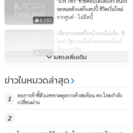
"แวร์ โซว" ขายคอนโดได้แล้ว ลั่นถึง
จะหมดตัวแต่ก็แฮปปี้ ชีวิตเริ่มใหม่
จากศูนย์ - ไม่มีหนี้
6,192
เที่ยวฮานอยครั้งหน้าอาจไม่เห็น ‘ซิ
โคล่’ รัฐบาลเล็งห้ามรถสามล้อแก้
ปัญหารถติด
1,573
แสดงเพิ่มเติม
ปิดจราจรใต้ทางแยกต่างระดับฉิมพลี
9- 22 ธ.ค.
ข่าวในหมวดล่าสุด
171
หอการค้าชี้ตัวเลขขาดดุลการค้าสะท้อน ศก.ไทยกำลัง
1
เปลี่ยนผ่าน
2