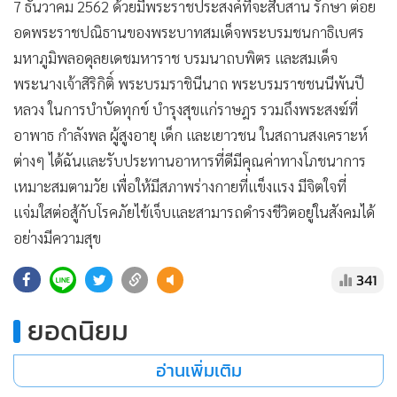
7 ธันวาคม 2562 ด้วยมีพระราชประสงค์ที่จะสืบสาน รักษา ต่อย
อดพระราชปณิธานของพระบาทสมเด็จพระบรมชนกาธิเบศร
มหาภูมิพลอดุลยเดชมหาราช บรมนาถบพิตร และสมเด็จ
พระนางเจ้าสิริกิติ์ พระบรมราชินีนาถ พระบรมราชชนนีพันปี
หลวง ในการบำบัดทุกข์ บำรุงสุขแก่ราษฎร รวมถึงพระสงฆ์ที่
อาพาธ กำลังพล ผู้สูงอายุ เด็ก และเยาวชน ในสถานสงเคราะห์
ต่างๆ ได้ฉันและรับประทานอาหารที่ดีมีคุณค่าทางโภชนาการ
เหมาะสมตามวัย เพื่อให้มีสภาพร่างกายที่แข็งแรง มีจิตใจที่
แจ่มใสต่อสู้กับโรคภัยไข้เจ็บและสามารถดำรงชีวิตอยู่ในสังคมได้
อย่างมีความสุข
341
ยอดนิยม
อ่านเพิ่มเติม