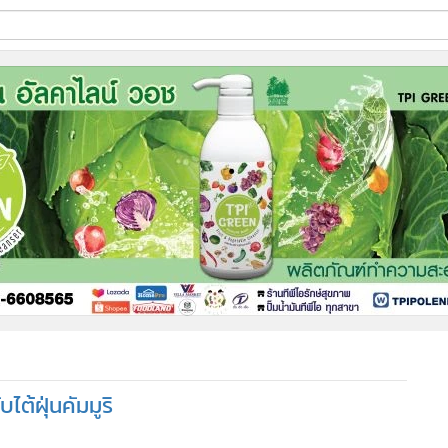
ี่ใช้
ine
้นสูง
ไต้ฝุ่นคัมมูริ