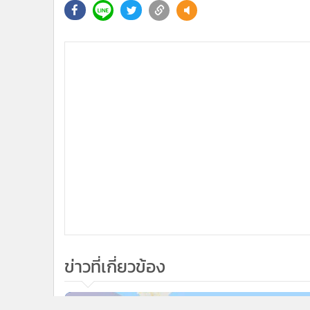
•
อินโดจีน
•
กองทุนรวม
•
Celeb Online
•
Factcheck
•
ญี่ปุ่น
•
News1
•
Gotomanager
ข่าวที่เกี่ยวข้อง