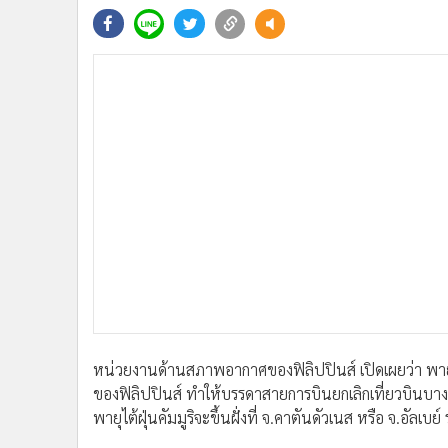
•
Management & HR
•
MGR Live
•
Infographic
•
การเมือง
•
ท่องเที่ยว
•
กีฬา
•
ต่างประเทศ
•
Special Scoop
•
เศรษฐกิจ-ธุรกิจ
•
จีน
•
ชุมชน-คุณภาพชีวิต
•
อาชญากรรม
•
Motoring
•
เกม
หน่วยงานด้านสภาพอากาศของฟิลิปปินส์ เปิดเผยว่า พายุไต้
•
วิทยาศาสตร์
ของฟิลิปปินส์ ทำให้บรรดาสายการบินยกเลิกเที่ยวบินบา
•
SMEs
พายุไต้ฝุ่นคัมมูริจะขึ้นฝั่งที่ จ.คาตันดัวเนส หรือ จ.อัลเบย์ 
•
หุ้น