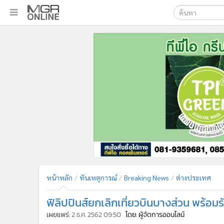
เลือกเครื่องมือท
•
หน้าหลัก
ค้นหา
•
ทันเหตุการณ์
Google
•
ภาคใต้
•
ภูมิภาค
MGR Onl
•
Online Section
ค้นหาขั
•
บันเทิง
•
ผู้จัดการรายวัน
•
คอลัมนิสต์
•
ละคร
•
CbizReview
•
Cyber BIZ
หน้าหลัก
ทันเหตุการณ์
Breaking News
ต่างประเทศ
•
ผู้จัดกวน
ฟิลิปปินส์ยกเลิกเที่ยวบินบางส่วน พร้อมรับ
•
Good health & Well-being
•
Green Innovation & SD
เผยแพร่:
2 ธ.ค. 2562 09:50
โดย: ผู้จัดการออนไลน์