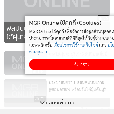
96
MGR Online ใช้คุกกี้ (Cookies)
ฟิลิปปินส์เตือนระดับ 2 รับมือ
MGR Online ใช้คุกกี้ เพื่อจัดการข้อมูลส่วนบุคคลเพื่อนำเสนอ
ไต้ฝุ่น"คัมมูริ"หวั่นกระทบซีเกมส์
ประสบการณ์คอนเทนต์ที่ดีที่สุดให้กับผู้อ่านบนเว็บไซต์ และ
แอพพลิเคชั่น
เงื่อนไขการใช้งานเว็บไซต์
และ
นโยบายสิทธิ
ส่วนบุคคล
คาดไต้ฝุ่นคัมมูริเข้าฟิลิปปินส์เย็นนี้
ส่งผลฝนตกหนักกระทบกีฬาซีเกมส์
รับทราบ
144
ประชาชนกว่า 1 แสนคนบนเกาะ
ลูซอนอพยพ พร้อมรับไต้ฝุ่นคัมมูริ
71
แสดงเพิ่มเติม
การบินไทยเลื่อน 4 ไฟลต์ “มะนิลา”