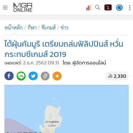
•
หน้าหลัก
หน้าหลัก
กีฬา
ซีเกมส์
ข่าว
•
ทันเหตุการณ์
•
ไต้ฝุ่นคัมมูริ เตรียมถล่มฟิลิปปินส์ หวั่น
ภาคใต้
•
ภูมิภาค
กระทบซีเกมส์ 2019
•
Online Section
เผยแพร่:
2 ธ.ค. 2562 09:31
โดย: ผู้จัดการออนไลน์
•
บันเทิง
2,330
•
ผู้จัดการรายวัน
•
คอลัมนิสต์
•
ละคร
•
CbizReview
•
Cyber BIZ
•
ผู้จัดกวน