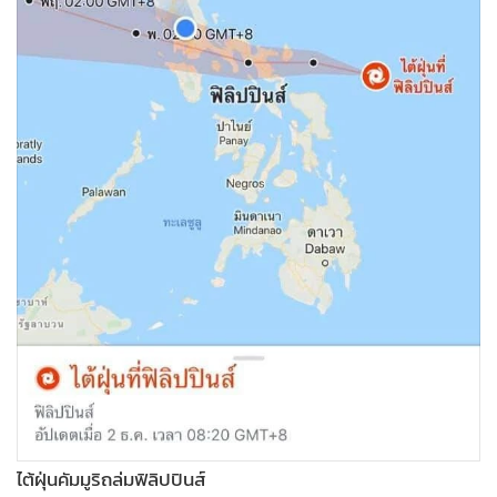
•
Good health & Well-being
•
Green Innovation & SD
•
Management & HR
•
MGR Live
•
Infographic
•
การเมือง
•
ท่องเที่ยว
•
กีฬา
•
ต่างประเทศ
•
Special Scoop
•
เศรษฐกิจ-ธุรกิจ
•
จีน
•
ชุมชน-คุณภาพชีวิต
•
อาชญากรรม
ไต้ฝุ่นคัมมูริถล่มฟิลิปปินส์
•
Motoring