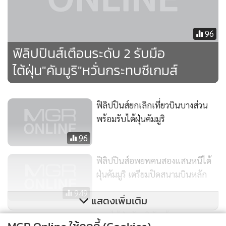
96
ฟิลิปปินส์เตือนระดับ 2 รับมือ
ไต้ฝุ่น"คัมมูริ"หวั่นกระทบซีเกมส์
ฟิลิปปินส์ยกเลิกเที่ยวบินบางส่วน
พร้อมรับไต้ฝุ่นคัมมูริ
96
ฟิลิปปินส์อพยพคนสองแสนหนีไต้
ฝุ่นคัมมูริ เตรียมปิดสนามบินหลัก
949
แสดงเพิ่มเติม
พายุไต้ฝุ่นคัมมูริพัดเข้าเกาะลูซอน