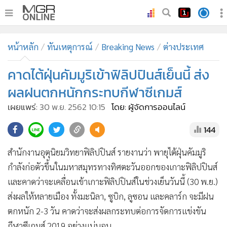
•
หน้าหลัก
หน้าหลัก
ทันเหตุการณ์
Breaking News
ต่างประเทศ
•
ทันเหตุการณ์
•
คาดไต้ฝุ่นคัมมูริเข้าฟิลิปปินส์เย็นนี้ ส่ง
ภาคใต้
•
ภูมิภาค
ผลฝนตกหนักกระทบกีฬาซีเกมส์
•
Online Section
เผยแพร่:
30 พ.ย. 2562 10:15
โดย: ผู้จัดการออนไลน์
•
บันเทิง
144
•
ผู้จัดการรายวัน
•
คอลัมนิสต์
สำนักงานอุตุนิยมวิทยาฟิลิปปินส์ รายงานว่า พายุไต้ฝุ่นคัมมูริ
•
ละคร
กำลังก่อตัวขึ้นในมหาสมุทรทางทิศตะวันออกของเกาะฟิลิปปินส์
•
CbizReview
และคาดว่าจะเคลื่อนเข้าเกาะฟิลิปปินส์ในช่วงเย็นวันนี้ (30 พ.ย.)
•
Cyber BIZ
ส่งผลให้หลายเมือง ทั้งมะนิลา, ซูบิก, ลูซอน และคลาร์ก จะมีฝน
ตกหนัก 2-3 วัน คาดว่าจะส่งผลกระทบต่อการจัดการแข่งขัน
•
ผู้จัดกวน
กีฬาซีเกมส์ 2019 อย่างแน่นอน