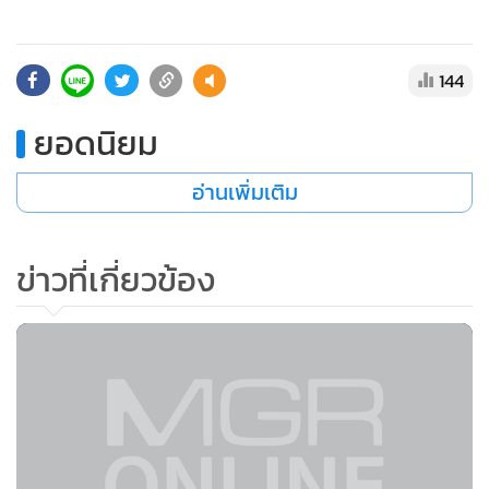
•
เกม
•
วิทยาศาสตร์
144
•
SMEs
•
หุ้น
ยอดนิยม
•
อินโดจีน
•
กองทุนรวม
อ่านเพิ่มเติม
•
Celeb Online
•
Factcheck
ข่าวที่เกี่ยวข้อง
•
ญี่ปุ่น
•
News1
•
Gotomanager