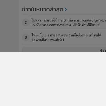
ข่าวในหมวดล่าสุด
ในหลวง-พระราชินี ทรงบำเพ็ญพระราชกุศลปัญญาสมว
1
(50วัน) พระราชทานพระศพ "เจ้าฟ้าพัชรกิติยาภา"
ไทย-เมียนมา ประสานความร่วมมือเปิดทางน้ำไหลใต้
3
สะพานมิตรภาพแห่งที่ 1
ข่า
ติดตามข่าวสารผ่านทาง LIN