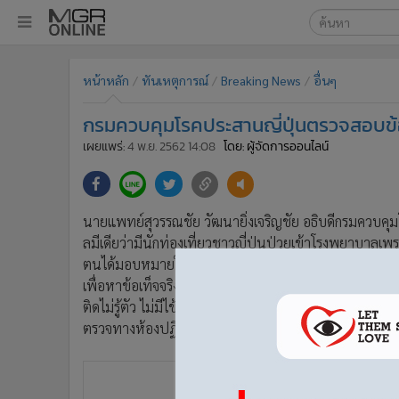
เลือกเครื่องมือท
•
หน้าหลัก
หน้าหลัก
ทันเหตุการณ์
Breaking News
อื่นๆ
ค้นหา
•
ทันเหตุการณ์
Google
•
ภาคใต้
กรมควบคุมโรคประสานญี่ปุ่นตรวจสอบข้อมู
•
ภูมิภาค
MGR Onl
เผยแพร่:
4 พ.ย. 2562 14:08
โดย: ผู้จัดการออนไลน์
•
Online Section
ค้นหาขั
•
บันเทิง
•
ผู้จัดการรายวัน
นายแพทย์สุวรรณชัย วัฒนายิ่งเจริญชัย อธิบดีกรมควบคุม
•
คอลัมนิสต์
ลมีเดียว่ามีนักท่องเที่ยวชาวญี่ปุ่นป่วยเข้าโรงพยาบาลเพรา
•
ละคร
ตนได้มอบหมายให้กองระบาดวิทยาประสานงานตามกลไก
•
CbizReview
เพื่อหาข้อเท็จจริงเกี่ยวกับเรื่องนี้ แต่เรียนว่า โรคไข้ติดเช
ติดไม่รู้ตัว ไม่มีไข้ แล้วหายเอง บางคนมีไข้แล้วหายเอง บ
•
Cyber BIZ
ตรวจทางห้องปฏิบัติการ
•
ผู้จัดกวน
•
Good health & Well-being
•
Green Innovation & SD