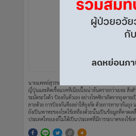
•
Management & HR
•
MGR Live
•
Infographic
•
การเมือง
•
ท่องเที่ยว
•
กีฬา
•
ต่างประเทศ
•
Special Scoop
•
เศรษฐกิจ-ธุรกิจ
•
จีน
นายแพทย์สุวรรณชัย กล่าวว่า ไม่อยากให้ตื่นตระหนก ไม่ได
•
ชุมชน-คุณภาพชีวิต
ญี่ปุ่นและติดเชื้อแบคทีเนียเนื้อเน่าอันตรายกว่าเยอะ สิ่ง
•
อาชญากรรม
ระมัดระวังตัว ป้องกันตัวเอง อย่างโรคซิกาเกิดจากยุงล
•
Motoring
ลายด้วย การป้องกันคืออย่าให้ยุงกัด ด้วยการทายากันยุง น
•
เกม
ยังเป็นพาหะของโรคไข้เหลืองด้วยนั้นเป็นข้อมูลที่คาดเค
•
วิทยาศาสตร์
ประเทศไทยเองก็ไม่ได้เป็นประเทศที่มีการระบาดของไข้เห
•
SMEs
•
หุ้น