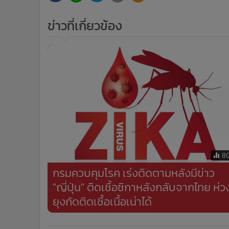
•
อินโดจีน
ข่าวที่เกี่ยวข้อง
•
กองทุนรวม
•
Celeb Online
•
Factcheck
•
ญี่ปุ่น
•
News1
•
Gotomanager
8
กรมควบคุมโรค เร่งติดตามหลังมีข่าว
"ญี่ปุ่น" ติดเชื้อซิกาหลังกลับจากไทย ห่ว
ยุงกัดติดเชื้อเนื้อเน่าได้