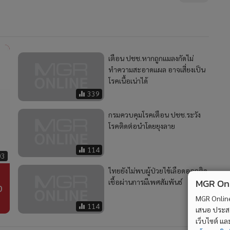
เตือน ปชช.หากถูกแมลงกัดไม่
ทำความสะอาดแผล อาจเสี่ยงเป็น
โรคเนื้อเน่าได้
339
กรมควบคุมโรคเตือน ปชช.ระวัง
โรคติดต่อนำโดยยุงลาย
114
03
ไทยยังไม่พบผู้ป่วยไข้เลือดออกติด
MGR Onli
เชื้อผ่านการมีเพศสัมพันธ์
ง
MGR Online 
114
เสนอ ประสบก
เว็บไซต์ แ