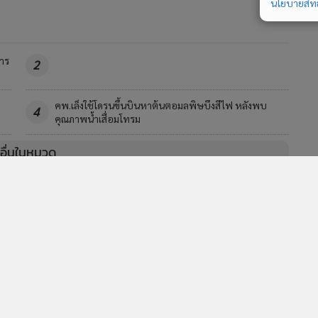
นโยบายสิทธ
าร
2
คพ.เล็งใช้โดรนขึ้นบินหาต้นตอมลพิษบึงสีไฟ หลังพบ
4
คุณภาพน้ำเสื่อมโทรม
วอื่นในหมวด
MGR Online Application
E