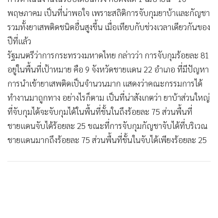
•
Good health & Well-being
พฤษภาคม เป็นที่น่าพอใจ เพราะสถิติการจับกุมยาบ้าและกัญชา
•
Green Innovation & SD
รวมทั้งยาเสพติดชนิดอื่นสูงขึ้น เมื่อเทียบกับช่วงเวลาเดียวกันของ
•
Management & HR
ปีที่แล้ว
•
MGR Live
รัฐมนตรีว่าการกระทรวงมหาดไทย กล่าวว่า การจับกุมร้อยละ 81
•
Infographic
อยู่ในพื้นที่เป้าหมาย คือ 9 จังหวัดชายแดน 22 อำเภอ ที่มีปัญหา
•
การเมือง
การนำเข้ายาเสพติดเป็นจำนวนมาก แสดงว่าคณะกรรมการได้
•
ท่องเที่ยว
ทำงานมาถูกทาง อย่างไรก็ตาม เป็นที่น่าสังเกตว่า ยาบ้าส่วนใหญ่
•
กีฬา
ที่จับกุมได้จะจับกุมได้ในพื้นที่ชั้นในถึงร้อยละ 75 ส่วนพื้นที่
•
ต่างประเทศ
ชายแดนจับได้ร้อยละ 25 ขณะที่การจับกุมกัญชาจับได้ที่บริเวณ
•
Special Scoop
ชายแดนมากถึงร้อยละ 75 ส่วนพื้นที่ชั้นในจับได้เพียงร้อยละ 25
•
เศรษฐกิจ-ธุรกิจ
•
จีน
•
ชุมชน-คุณภาพชีวิต
•
อาชญากรรม
•
Motoring