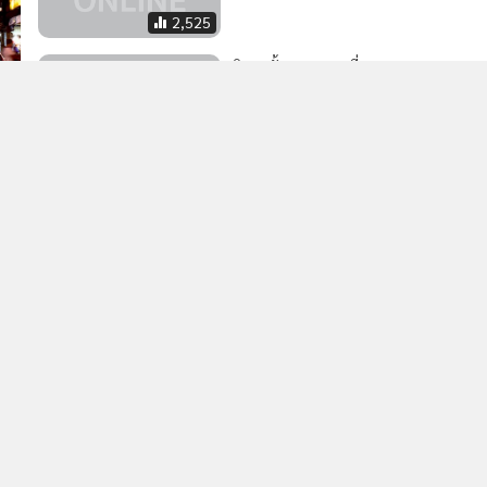
2,525
เปิด 8 ขั้นตอน จองเที่ยวอุทยานฯ
ล่วงหน้าผ่านแอปฯ “QueQ”
07
23,966
MGR Online Application
E