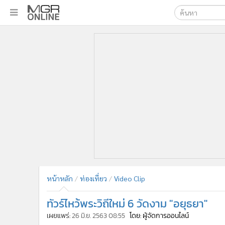
เลือกเครื่องมือท
•
หน้าหลัก
ค้นหา
•
ทันเหตุการณ์
Google
•
ภาคใต้
•
ภูมิภาค
MGR Onl
•
Online Section
ค้นหาขั
•
บันเทิง
•
ผู้จัดการรายวัน
•
คอลัมนิสต์
•
ละคร
•
CbizReview
•
Cyber BIZ
หน้าหลัก
ท่องเที่ยว
Video Clip
•
ผู้จัดกวน
ทัวร์ไหว้พระวิถีใหม่ 6 วัดงาม "อยุธยา"
•
Good health & Well-being
•
Green Innovation & SD
เผยแพร่:
26 มิ.ย. 2563 08:55
โดย: ผู้จัดการออนไลน์