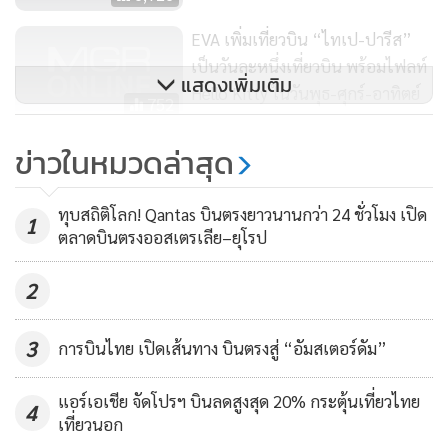
EVA เพิ่มเที่ยวบิน “ไทเป-ปารีส”
เป็นวันละหนึ่งเที่ยวบิน พร้อมไฟลท์
แสดงเพิ่มเติม
Hello Kitty ในวันพุธ-ศุกร์-อาทิตย์
(ข่าวประชาสัมพันธ์)
752
"สายการบินกาตาร์ แอร์เวย์ส" ยก
ข่าวในหมวดล่าสุด
ระดับบริการสำหรับเส้นทางโดฮา –
ภูเก็ต ด้วยเครื่องบิน Boeing 777
1,374
ทุบสถิติโลก! Qantas บินตรงยาวนานกว่า 24 ชั่วโมง เปิด
1
ตลาดบินตรงออสเตรเลีย–ยุโรป
2
3
การบินไทย เปิดเส้นทาง บินตรงสู่ “อัมสเตอร์ดัม”
แอร์เอเชีย จัดโปรฯ บินลดสูงสุด 20% กระตุ้นเที่ยวไทย
4
เที่ยวนอก