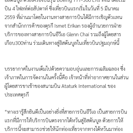
•
เกม
บิน 4 ไฟลท์ต่อสัปดาห์ ซึ่งเที่ยวบินแรกเริ่มในวันที่ 5 มีนาคม
•
วิทยาศาสตร์
2559 ที่ผ่านมาโดยในงานทางสายการบินได้มีการเชิญตัวแทน
•
SMEs
จากสำนักการค้าของตุรกี Ismet Erikan รองผู้อำนวยการฝ่าย
•
หุ้น
บริการของทางสายการบินอีวีเอ Glenn Chai รวมถึงผู้โดยสาร
•
อินโดจีน
เกือบ300ท่าน ร่วมเดินทางสู่อิสตันบูลในเที่ยวบินปฐมฤกษ์นี้
•
กองทุนรวม
•
Celeb Online
บรรยากาศในงานเต็มไปด้วยความอบอุ่นและการเฉลิมฉลอง ซึ่ง
•
Factcheck
เจ้าภาพในการจัดงานในครั้งนี้คือ เจ้าหน้าที่ท่าอากาศยานในส่วน
•
ญี่ปุ่น
ผู้โดยสารขาเข้าของสนามบิน Ataturk International ของ
•
News1
ประเทศตุรกี
•
Gotomanager
“ทางเรารู้สึกยินดีเป็นอย่างยิ่งที่สายการบินอีวีเอ เป็นสายการบิน
แรกที่มีการให้บริการบินตรงจากไต้หวันสู่อิสตันบูล ด้วยการให้
บริการนี้จะสามารถช่วยให้นักท่องเที่ยวจากทางไต้หวันมาท่อง