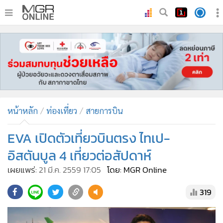
•
หน้าหลัก
•
ทันเหตุการณ์
•
ภาคใต้
•
ภูมิภาค
•
Online Section
หน้าหลัก
ท่องเที่ยว
สายการบิน
•
บันเทิง
•
ผู้จัดการรายวัน
EVA เปิดตัวเที่ยวบินตรง ไทเป-
•
คอลัมนิสต์
อิสตันบูล 4 เที่ยวต่อสัปดาห์
•
ละคร
เผยแพร่:
21 มี.ค. 2559 17:05
โดย: MGR Online
•
CbizReview
319
•
Cyber BIZ
•
ผู้จัดกวน