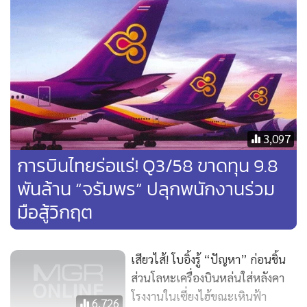
ต่อสู่เมืองต่างๆในยุโรปกับ Turkish Airlines ในขณะเดียวกันผู้
โดยสารที่มาจากทางอิสตันบูลก็สามารถที่จะเชื่อมต่อสู่เมืองต่างๆ
ในเอเชีย และจีนแผ่นดินใหญ่ได้อย่างสะดวกสบายเช่นเดียวกัน
อิสตันบูล เป็นเพียงเมืองเดียวในโลก ที่นั่งอยู่บน 2 ทวีป และนี่
ทำให้อิสตันบูลสามารถเป็นจุดศูนย์กลางระหว่างซีกโลกตะวันตก
และตะวันออกได้เป็นอย่างดี
3,097
การบินไทยร่อแร่! Q3/58 ขาดทุน 9.8
พันล้าน “จรัมพร” ปลุกพนักงานร่วม
มือสู้วิกฤต
เสียวไส้! โบอิ้งรู้ “ปัญหา” ก่อนชิ้น
ส่วนโลหะเครื่องบินหล่นใส่หลังคา
โรงงานในเซี่ยงไฮ้ขณะเหินฟ้า
6,726