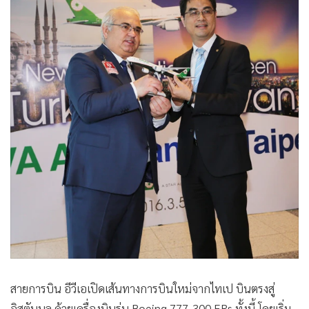
•
Good health & Well-being
•
Green Innovation & SD
•
Management & HR
•
MGR Live
•
Infographic
•
การเมือง
•
ท่องเที่ยว
•
กีฬา
•
ต่างประเทศ
•
Special Scoop
•
เศรษฐกิจ-ธุรกิจ
•
จีน
•
ชุมชน-คุณภาพชีวิต
•
อาชญากรรม
สายการบิน อีวีเอเปิดเส้นทางการบินใหม่จากไทเป บินตรงสู่
•
Motoring
อิสตันบูล ด้วยเครื่องบินรุ่น Boeing 777-300 ERs ทั้งนี้ โดยเริ่ม