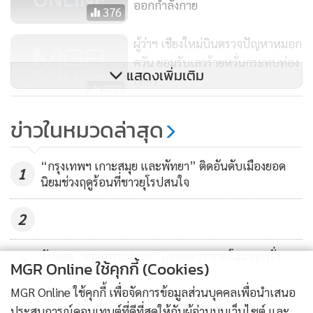
ออกกำลังกาย
376
วันที่ 31 มี.ค. 58 และอาจจะมีการขยายเวลาออกไปตามความ
เหมาะสมของสถานการณ์
ผู้ว่าฯ เชียงใหม่บินตรวจปัญหาหมอก
ควัน ยอมรับเลวร้ายหวั่นกระทบท่อง
แสดงเพิ่มเติม
เที่ยว
393
แม่ทัพภาค 3 ประชุมผู้ว่าฯ 9 จว.ภาค
ข่าวในหมวดล่าสุด
สามารถส่งข้อมูลข่าวสารด้านการท่องเที่ยว-อาหารมาได้ที่ กอง
เหนือ สั่งเร่งแก้วิกฤตหมอกควัน
บก.ข่าวท่องเที่ยว แฟกซ์ 0-2629-4467 อีเมล
248
“กรุงเทพฯ เกาะสมุย และพัทยา” ติดอันดับเมืองยอด
1
travel_astvmgr@hotmail.com
นิยมช่วงฤดูร้อนที่ชาวยุโรปสนใจ
2
อัปเดต “ดอกหงอนนาค” ภูสอยดาว อวดโฉมสะพรั่ง
3
MGR Online ใช้คุกกี้ (Cookies)
กลางฤดูฝน
MGR Online ใช้คุกกี้ เพื่อจัดการข้อมูลส่วนบุคคลเพื่อนำเสนอ
“กรมศิลป์" จัดกิจกรรม ‘รากนครา มรรคาแห่ง
ประสบการณ์คอนเทนต์ที่ดีที่สุดให้กับผู้อ่านบนเว็บไซต์ และ