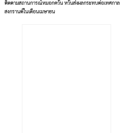
ติดตามสถานการณ์หมอกควัน หวั่นส่งผลกระทบต่อเทศกาล
•
เกม
สงกรานต์ในเดือนเมษายน
•
วิทยาศาสตร์
•
SMEs
•
หุ้น
•
อินโดจีน
•
กองทุนรวม
•
Celeb Online
•
Factcheck
•
ญี่ปุ่น
•
News1
•
Gotomanager