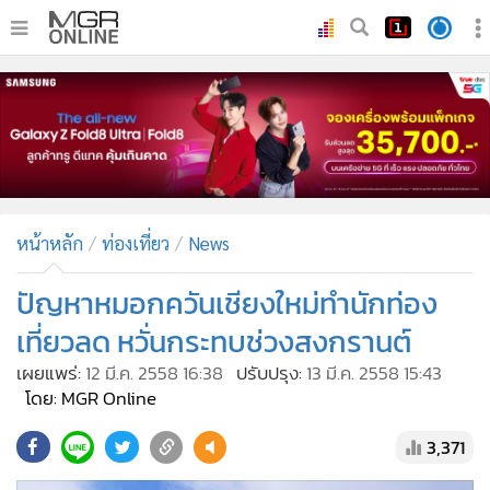
•
หน้าหลัก
•
ทันเหตุการณ์
•
ภาคใต้
•
ภูมิภาค
•
Online Section
หน้าหลัก
ท่องเที่ยว
News
•
บันเทิง
•
ผู้จัดการรายวัน
ปัญหาหมอกควันเชียงใหม่ทำนักท่อง
•
คอลัมนิสต์
เที่ยวลด หวั่นกระทบช่วงสงกรานต์
•
ละคร
เผยแพร่:
12 มี.ค. 2558 16:38
ปรับปรุง:
13 มี.ค. 2558 15:43
•
CbizReview
โดย: MGR Online
•
Cyber BIZ
3,371
•
ผู้จัดกวน