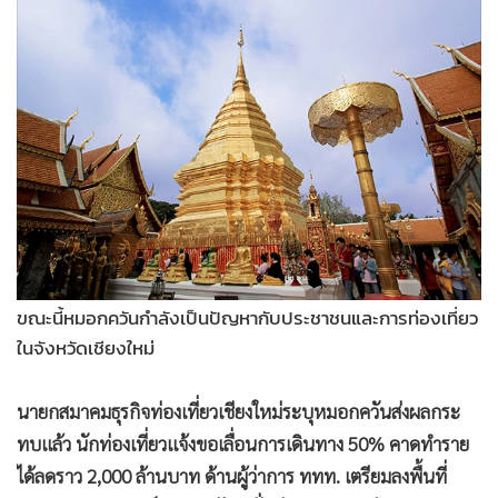
•
Good health & Well-being
•
Green Innovation & SD
•
Management & HR
•
MGR Live
•
Infographic
•
การเมือง
•
ท่องเที่ยว
•
กีฬา
•
ต่างประเทศ
•
Special Scoop
ขณะนี้หมอกควันกำลังเป็นปัญหากับประชาชนและการท่องเที่ยว
•
เศรษฐกิจ-ธุรกิจ
ในจังหวัดเชียงใหม่
•
จีน
นายกสมาคมธุรกิจท่องเที่ยวเชียงใหม่ระบุหมอกควันส่งผลกระ
•
ชุมชน-คุณภาพชีวิต
ทบแล้ว นักท่องเที่ยวแจ้งขอเลื่อนการเดินทาง 50% คาดทำราย
•
อาชญากรรม
ได้ลดราว 2,000 ล้านบาท ด้านผู้ว่าการ ททท. เตรียมลงพื้นที่
•
Motoring