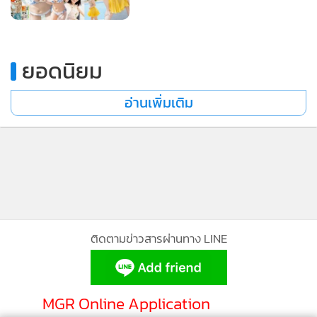
•
Good health & Well-being
•
Green Innovation & SD
•
Management & HR
ยอดนิยม
•
MGR Live
•
Infographic
อ่านเพิ่มเติม
•
การเมือง
•
ท่องเที่ยว
•
กีฬา
•
ต่างประเทศ
•
Special Scoop
•
เศรษฐกิจ-ธุรกิจ
ติดตามข่าวสารผ่านทาง LINE
•
จีน
•
ชุมชน-คุณภาพชีวิต
•
อาชญากรรม
MGR Online Application
•
Motoring