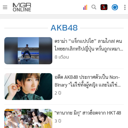
•
หน้าหลัก
AKB48
•
ทันเหตุการณ์
•
ภาคใต้
ดราม่า “แจ็กแปปโฮ” ลามไกล! คน
•
ภูมิภาค
ไทยยกเลิกทริปญี่ปุ่น หวั่นถูกเหมา
รวมหลังพฤติกรรมไม่เหมาะสม
8 เดือน
•
Online Section
•
บันเทิง
•
ผู้จัดการรายวัน
อดีต AKB48 ประกาศตัวเป็น Non-
•
คอลัมนิสต์
Binary "ไม่ใช่ทั้งผู้หญิง และไม่ใช่
ผู้ชาย"
2 ปี
•
ละคร
•
CbizReview
•
Cyber BIZ
"ทานากะ มิกุ" สาวฮ็อตจาก HKT48
•
ผู้จัดกวน
3 ปี