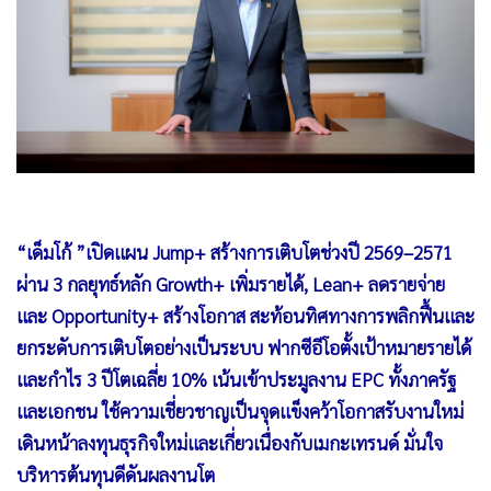
•
Good health & Well-being
•
Green Innovation & SD
•
Management & HR
•
MGR Live
•
Infographic
•
การเมือง
•
ท่องเที่ยว
•
กีฬา
“เด็มโก้ ”เปิดแผน Jump+ สร้างการเติบโตช่วงปี 2569–2571
•
ต่างประเทศ
ผ่าน 3 กลยุทธ์หลัก Growth+ เพิ่มรายได้, Lean+ ลดรายจ่าย
•
Special Scoop
และ Opportunity+ สร้างโอกาส สะท้อนทิศทางการพลิกฟื้นและ
•
เศรษฐกิจ-ธุรกิจ
ยกระดับการเติบโตอย่างเป็นระบบ ฟากซีอีโอตั้งเป้าหมายรายได้
•
จีน
และกำไร 3 ปีโตเฉลี่ย 10% เน้นเข้าประมูลงาน EPC ทั้งภาครัฐ
•
ชุมชน-คุณภาพชีวิต
และเอกชน ใช้ความเชี่ยวชาญเป็นจุดแข็งคว้าโอกาสรับงานใหม่
•
อาชญากรรม
เดินหน้าลงทุนธุรกิจใหม่และเกี่ยวเนื่องกับเมกะเทรนด์ มั่นใจ
บริหารต้นทุนดีดันผลงานโต
•
Motoring