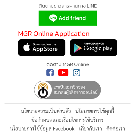
ติดตามข่าวสารผ่านทาง LINE
การปล่อยก๊าซเรือนกระจกได้ประมาณ 88 tonCo2eq และในปี
2571 จะสามารถผลิตไฟฟ้าได้เต็มกำลัง ช่วยลดการปล่อยก๊าซ
เรือนกระจกได้ประมาณ 87tonCo2eq ซึ่งสอดคล้องกับเป้า
MGR Online Application
หมาย Net Zero ในระยะยาว
“แผน Jump+ จะเป็นกลไกสำคัญในการเสริมความแข็งแกร่งของ
โครงสร้างธุรกิจ เพิ่มศักยภาพการแข่งขัน และสร้างการเติบโต
ติดตาม MGR Online
อย่างมีประสิทธิภาพ โดยแนวทางสำคัญคือการเลือกทำในสิ่งที่
บริษัทฯ มีความเชี่ยวชาญและมีความได้เปรียบในการแข่งขัน ทั้ง
งาน EPC ด้านระบบไฟฟ้า สถานีไฟฟ้า สายส่ง และ
สาธารณูปโภค พร้อมบริหารโครงการอย่างรอบคอบ และควบคุม
ต้นทุนตั้งแต่ต้นน้ำจนถึงปลายน้ำ รวมทั้งยึดมั่นแนวทางการ
นโยบายความเป็นส่วนตัว
นโยบายการใช้คุกกี้
บริหารงานให้เป็นไปตามหลักธรรมาภิบาลและความยั่งยืน (ESG)
ข้อกำหนดและเงื่อนไขการใช้บริการ
เพื่อสร้างผลตอบแทนที่มั่นคงให้แก่ผู้ถือหุ้นในระยะยาว”นายณัฐ
นโยบายการใช้ข้อมูล Facebook
เกี่ยวกับเรา
ติดต่อเรา
พงศ์ กล่าว