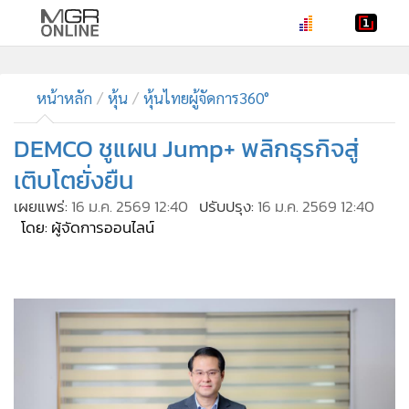
•
หน้าหลัก
•
ทันเหตุการณ์
หน้าหลัก
หุ้น
หุ้นไทยผู้จัดการ360°
•
ภาคใต้
DEMCO ชูแผน Jump+ พลิกธุรกิจสู่
•
ภูมิภาค
เติบโตยั่งยืน
•
Online Section
เผยแพร่:
16 ม.ค. 2569 12:40
ปรับปรุง:
16 ม.ค. 2569 12:40
•
บันเทิง
โดย: ผู้จัดการออนไลน์
•
ผู้จัดการรายวัน
•
คอลัมนิสต์
•
ละคร
•
CbizReview
•
Cyber BIZ
•
ผู้จัดกวน