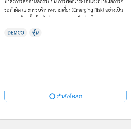
มาตรการต่อต้านคอร์รัปชัน การพัฒนาระบบแจ้งเบาะแสการก
ระทำผิด และการบริหารความเสี่ยง (Emerging Risk) อย่างเป็น
ระบบ พร้อมตั้งเป้าเข้าร่วมและขยายเครือข่ายโครงการ CAC
Change Agent จนได้รับการรับรอง 3 ดาว ซึ่งเป็นระดับสูงสุด
DEMCO
หุ้น
ภายในปี 2571 เพื่อเสริมความเชื่อมั่นให้กับนักลงทุนและผู้มีส่วน
ได้เสียทุกภาคส่วน
นอกจากนี้ บริษัทฯ ยังให้ความสำคัญในด้านสิ่งแวดล้อม โดยตั้ง
เป้าลดการปล่อยก๊าซเรือนกระจกลง 5% ภายในปี 2571 เมื่อ
เทียบกับปีฐาน 2566 ผ่านการดำเนินโครงการ Solar Rooftop
เพิ่มกำลังการผลิตไฟฟ้าจากพลังงานแสงอาทิตย์ (Solar PV) บน
พื้นที่อาคารของสำนักงานใหญ่ โดยคาดว่าจะเริ่มติดตั้งแผงโซ
กำลังโหลด
ลาร์เซลล์เพื่อเพิ่มกำลังผลิตใหม่ 416.52 kW รวมเป็น 665Wp
ภายในไตรมาส 4/2569 และคาดว่าจะสามารถเริ่มทยอยจ่าย
ไฟฟ้าเข้าระบบเชิงพาณิชย์ (COD) ได้ภายในไตรมาส 1/2570 ซึ่ง
คาดว่าจะสามารถผลิตไฟฟ้าเพิ่มขึ้นเป็น 175,343 kWh ต่อปี ลด