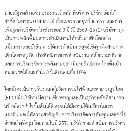
•
เกม
นายณัฐพงศ์ กอร่ม ประธานเจ้าหน้าที่บริหาร บริษัท เด็มโก้
•
วิทยาศาสตร์
จำกัด (มหาชน) (DEMCO) เปิดเผยว่า กลยุทธ์ Jump+ และการ
•
SMEs
เพิ่มมูลค่าบริษัทฯ ในช่วงระยะ 3 ปี (ปี 2569–2571) บริษัทฯ มุ่ง
•
หุ้น
เน้นการพลิกฟื้นผลการดำเนินงานให้กลับมาเติบโตอย่าง
•
อินโดจีน
แข็งแกร่งและยั่งยืน ภายใต้การดำเนินกลยุทธ์เชิงรุกที่ผสานการ
•
กองทุนรวม
เติบโตทางธุรกิจ ประสิทธิภาพการดำเนินงาน หลักธรรมาภิบาล
•
Celeb Online
และการบริหารจัดการพลังงานอย่างมีประสิทธิภาพ โดยตั้งเป้า
•
Factcheck
หมายรายได้และกำไร 3 ปีเติบโตเฉลี่ย 10%
•
ญี่ปุ่น
•
News1
โดยยังคงเน้นการรับงานกลุ่มวิศวกรรมไฟฟ้าและสาธารณูปโภค
•
Gotomanager
(EPC) ซึ่งบริษัทฯ มีความเชี่ยวชาญและเป็นธุรกิจหลักที่สามารถ
สร้างอัตรากำไรขั้นต้นได้ดี ส่งผลให้มีความได้เปรียบในการ
แข่งขัน และให้ความสำคัญกับการบริหารจัดการต้นทุนและค่าใช้
จ่ายอย่างรัดกุม โดยภายในปี 2571 บริษัทฯ จะดำเนินการบริหาร