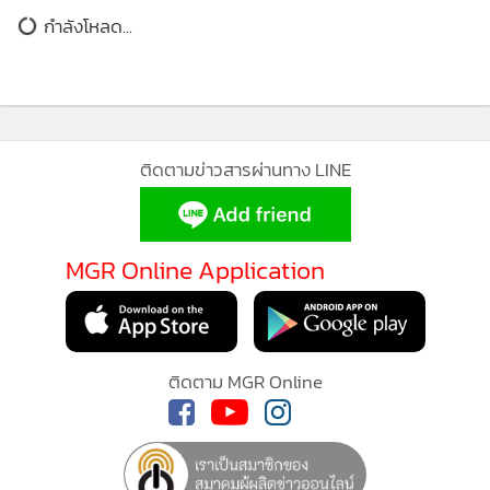
กำลังโหลด...
เทาออกจากระบบเศรษฐกิจและตลาดทุนได้
ส่วนมุมมองเรื่องการแก้รัฐธรรมนูญนั้น นายกรณ์ ให้ความเห็นว่า
ประเด็นคำถามประชามติเปิดกว้างมากเกินไป เพราะหากรัฐบาล
มีความตั้งใจว่าจะไม่มีการแก้ไขหมวด 1 หมวด 2 และต้องการ
ติดตามข่าวสารผ่านทาง LINE
หลีกเลี่ยงความขัดแย้งในสังคม ก็ควรระบุชัดเจนไปในคำถาม
ตั้งแต่แรก ว่านอกเหนือจาก หมวด 1 หมวด 2 เห็นควรให้แก้ไข
ทั้งฉบับหรือไม่ เพราะถ้าเป็นแบบนั้น ตนเชื่อว่าประชาชน
MGR Online Application
จำนวนมาก จะกล้าตอบด้วยความมั่นใจ
ทั้งนี้ ในส่วนตัวเห็นว่า มีหลายมาตราที่ควรจะมีการแก้ไข และ
ติดตาม MGR Online
พรรคประชาธิปัตย์ จะสนับสนุนการแก้ไขที่มาของ สว. แก้ไขที่มา
ขององค์กรอิสระ ซึ่งทั้ง 2 องค์กร มีความสำคัญต่อเสถียรภาพ
ทางการเมือง และเศรษฐกิจของประเทศ ต้องปฏิบัติหน้าที่ได้ดี
กว่าที่กฎหมายกำหนดไว้