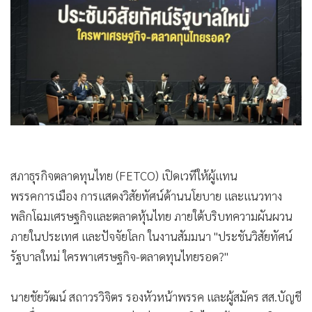
•
Good health & Well-being
•
Green Innovation & SD
•
Management & HR
•
MGR Live
•
Infographic
•
การเมือง
•
ท่องเที่ยว
•
กีฬา
•
ต่างประเทศ
สภาธุรกิจตลาดทุนไทย (FETCO) เปิดเวทีให้ผู้แทน
•
Special Scoop
พรรคการเมือง การแสดงวิสัยทัศน์ด้านนโยบาย และแนวทาง
•
เศรษฐกิจ-ธุรกิจ
พลิกโฉมเศรษฐกิจและตลาดหุ้นไทย ภายใต้บริบทความผันผวน
ภายในประเทศ และปัจจัยโลก ในงานสัมมนา "ประชันวิสัยทัศน์
•
จีน
รัฐบาลใหม่ ใครพาเศรษฐกิจ-ตลาดทุนไทยรอด?"
•
ชุมชน-คุณภาพชีวิต
•
อาชญากรรม
นายชัยวัฒน์ สถาวรวิจิตร รองหัวหน้าพรรค และผู้สมัคร สส.บัญชี
•
Motoring