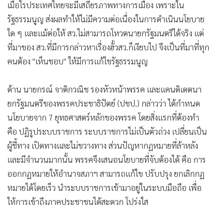
เมื่อไรประเทศไทยจะมีเสถียรภาพทางการเมือง เพราะใน
รัฐธรรมนูญ ส่งผลทำให้ไม่มีความต่อเนื่องในการดำเนินนโยบาย
ใด ๆ และแม้ต่อให้ สว.ไม่สามารถโหวตนายกรัฐมนตรีได้จริง แต่
ที่มาของ สว.ที่มีการกล่าวหาเรื่องฮั้วสว.ก็เงียบไป จึงเป็นที่มาที่ทุก
คนต้อง "เห็นชอบ" ให้มีการแก้ไขรัฐธรรมนูญ
ด้าน นายกรณ์ จาติกวณิช รองหัวหน้าพรรค และแคนดิเดตนา
ยกรัฐมนตรีของพรรคประชาธิปัตย์ (ปชป.) กล่าวว่า ได้กำหนด
นโยบายจาก 7 ยุทธศาสตร์หลักของพรรค โดยสิ่งแรกที่ต้องทำ
คือ ปฏิรูประบบราชการ ระบบราชการไม่เป็นตัวถ่วง เปลี่ยนเป็น
ผู้ชี้ทาง เปิดทางและไม่ขวางทาง ส่วนปัญหากฏหมายที่ล้าหลัง
และมีจำนวนมากนั้น พรรคจึงเสนอนโยบายที่จับต้องได้ คือ การ
ออกกฏหมายให้อำนาจสภาฯ สามารถแก้ไข ปรับปรุง ยกเลิกกฏ
หมายได้โดยเร็ว นำระบบราชการเข้ามาอยู่ในระบบมือถือ เพื่อ
ให้การเข้าถึงภาคประชาชนได้สะดวก โปร่งใส