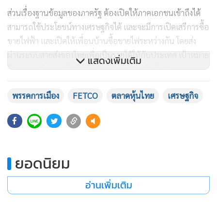
ส่วนเรื่องฐานข้อมูลของภาครัฐ ต้องเปิดให้ภาคเอกชนเข้าถึงได้
สามารถใช้ประโยชน์ทางเศรษฐกิจได้ และจะมีการเปิดเสรีการซื้อ
ขายไฟฟ้า และเปิดให้เพื่อนบ้านซื้อขายไฟระหว่างกัน โดยส่ง
ผ่านระบบสายส่งของไทยเพื่อเป็นรายได้ให้กับประเทศ เป้าหมาย
แสดงเพิ่มเติม
คือการลดต้นทุนค่าไฟให้กับประชาชน เอาจริงกับการลงทุนและ
ซื้อไฟฟ้าหมุนเวียนจากประเทศเพื่อนบ้าน
พรรคการเมือง
FETCO
ตลาดหุ้นไทย
เศรษฐกิจ
นอกจากนั้น จะต้องมีการปฏิรูปภาคส่วนที่สำคัญ เช่น ปฏิรูปภาค
เกษตร เพิ่มอำนาจต่อรองของเกษตรกร ผ่านการปฏิรูประบบ
สหกรณ์ ตลอดจนการส่งเสริมระบบสาธารณูปโภคขั้นพื้นฐาน
เพื่อปรับลดต้นทุนค่าขนส่ง โดยมีเป้าหมายลดลงให้ต่ำกว่า 10%
ยอดนิยม
ของจีดีพีให้ได้
อ่านเพิ่มเติม
นายกรณ์ กล่าวว่า สิ่งสำคัญ คือ การทำบ้านเมืองให้การเมือง
สุจริต เพราะตราบใดการเมืองเกี่ยวโยงทุนเทา จะไม่มีทางขจัดทุน