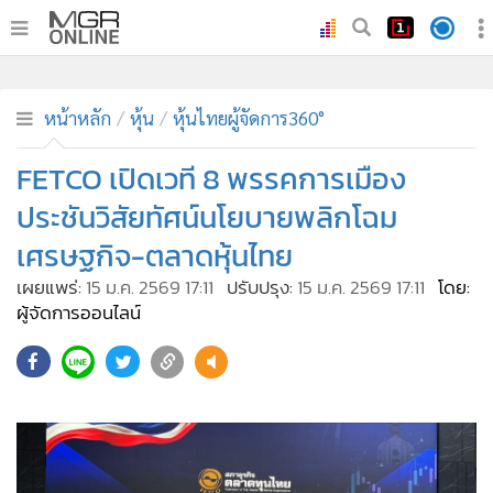
•
หน้าหลัก
•
ทันเหตุการณ์
หน้าหลัก
หุ้น
หุ้นไทยผู้จัดการ360°
•
ภาคใต้
FETCO เปิดเวที 8 พรรคการเมือง
•
ภูมิภาค
ประชันวิสัยทัศน์นโยบายพลิกโฉม
•
Online Section
เศรษฐกิจ-ตลาดหุ้นไทย
•
บันเทิง
เผยแพร่:
15 ม.ค. 2569 17:11
ปรับปรุง:
15 ม.ค. 2569 17:11
โดย:
•
ผู้จัดการรายวัน
ผู้จัดการออนไลน์
•
คอลัมนิสต์
•
ละคร
•
CbizReview
•
Cyber BIZ
•
ผู้จัดกวน