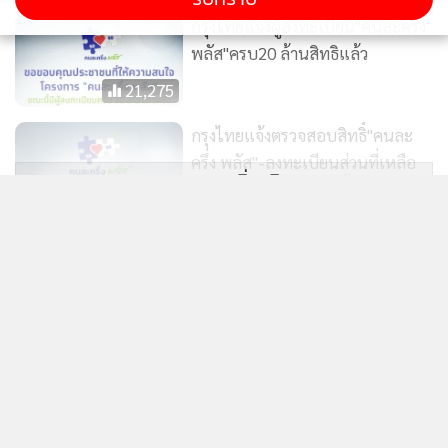
กรุงไทยแจ้งผู้ลงทะเบียน"คนละครึ่ง
พลัส"ครบ20 ล้านสิทธิแล้ว
21,275
กรุงไทยแจ้งตรวจสอบสิทธิ์"คนละ
ครึ่ง พลัส"-ลงทะเบียนส่วนที่เหลือ
แสดงเพิ่มเติม
ได้วันที่ 21-26 ตุลาคมนี้ตั้งแต่06.00
15,290
น. เป็นต้นไป
ข่าวในหมวดล่าสุด
กรุงไทยเปิดขั้นตอนลงทะเบียน
โครงการ"คนละครึ่ง พลัส"ก่อนเริ่ม
KBANK คาดกรอบเงินบาท 32.80-33.60 แนะจับตา
พรุ่งนี้
1
24,857
สงคราม ตอ.กลาง ฟันโฟลว์ และถ้อยแถลงเฟด
2
แม็กซ์แวลูจะเปลี่ยนเป็น“ท็อปส์” เซ็นทรัลไล่