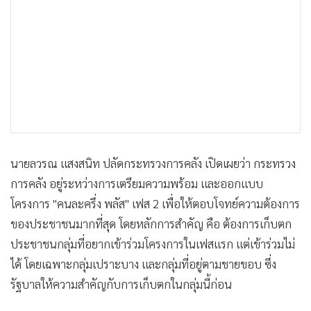
•
เกม
•
วิทยาศาสตร์
•
SMEs
•
หุ้น
•
อินโดจีน
•
กองทุนรวม
•
Celeb Online
•
Factcheck
นายลวรณ แสงสนิท ปลัดกระทรวงการคลัง เปิดเผยว่า กระทรวง
การคลัง อยู่ระหว่างการเตรียมความพร้อม และออกแบบ
•
ญี่ปุ่น
โครงการ "คนละครึ่ง พลัส" เฟส 2 เพื่อให้ตอบโจทย์ความต้องการ
•
News1
ของประชาชนมากที่สุด โดยหลักการสำคัญ คือ ต้องการเก็บตก
•
Gotomanager
ประชาชนกลุ่มที่อยากเข้าร่วมโครงการในเฟสแรก แต่เข้าร่วมไม่
ได้ โดยเฉพาะกลุ่มเปราะบาง และกลุ่มที่อยู่ตามชายขอบ ซึ่ง
รัฐบาลให้ความสำคัญกับการเก็บตกในกลุ่มนี้ก่อน