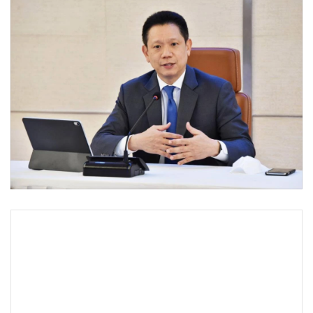
•
Good health & Well-being
•
Green Innovation & SD
•
Management & HR
•
MGR Live
•
Infographic
•
การเมือง
•
ท่องเที่ยว
•
กีฬา
•
ต่างประเทศ
•
Special Scoop
•
เศรษฐกิจ-ธุรกิจ
•
จีน
•
ชุมชน-คุณภาพชีวิต
•
อาชญากรรม
•
Motoring