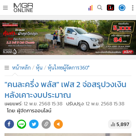
•
หน้าหลัก
•
ทันเหตุการณ์
•
ภาคใต้
•
ภูมิภาค
•
Online Section
หน้าหลัก
หุ้น
หุ้นไทยผู้จัดการ360°
•
บันเทิง
•
ผู้จัดการรายวัน
"คนละครึ่ง พลัส" เฟส 2 จ่อสรุปวงเงิน
•
คอลัมนิสต์
หลังเคาะงบประมาณ
•
ละคร
เผยแพร่:
12 พ.ย. 2568 15:38
ปรับปรุง:
12 พ.ย. 2568 15:38
•
CbizReview
โดย: ผู้จัดการออนไลน์
•
Cyber BIZ
5,897
•
ผู้จัดกวน