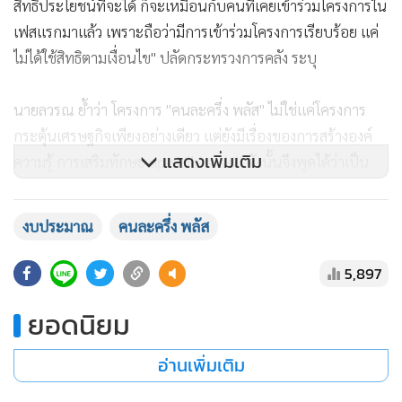
สิทธิประโยชน์ที่จะได้ ก็จะเหมือนกับคนที่เคยเข้าร่วมโครงการใน
เฟสแรกมาแล้ว เพราะถือว่ามีการเข้าร่วมโครงการเรียบร้อย แค่
ไม่ได้ใช้สิทธิตามเงื่อนไข" ปลัดกระทรวงการคลัง ระบุ
นายลวรณ ย้ำว่า โครงการ "คนละครึ่ง พลัส" ไม่ใช่แค่โครงการ
กระตุ้นเศรษฐกิจเพียงอย่างเดียว แต่ยังมีเรื่องของการสร้างองค์
แสดงเพิ่มเติม
ความรู้ การเสริมทักษะ up-skill/re-skill ดังนั้นจึงพูดได้ว่าเป็น
โครงการที่มีประโยชน์ ไม่ใช่เพียงแค่การกระตุ้นเศรษฐกิจเท่านั้น
ซึ่งทั้งหมดเป็นไปตามนโยบาย Quick-Big-Win ของรัฐบาล
งบประมาณ
คนละครึ่ง พลัส
5,897
ยอดนิยม
อ่านเพิ่มเติม