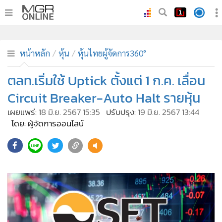
•
หน้าหลัก
•
ทันเหตุการณ์
หน้าหลัก
หุ้น
หุ้นไทยผู้จัดการ360°
•
ภาคใต้
ตลท.เริ่มใช้ Uptick ตั้งแต่ 1 ก.ค. เลื่อน
•
ภูมิภาค
Circuit Breaker-Auto Halt รายหุ้น
•
Online Section
เผยแพร่:
18 มิ.ย. 2567 15:35
ปรับปรุง:
19 มิ.ย. 2567 13:44
•
บันเทิง
โดย: ผู้จัดการออนไลน์
•
ผู้จัดการรายวัน
•
คอลัมนิสต์
•
ละคร
•
CbizReview
•
Cyber BIZ
•
ผู้จัดกวน