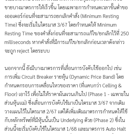
•
เกม
ขายบางมาตรการให้เร็วขึ้น โดยเฉพาะการกำหนดเวลาขั้นต่ำขอ
•
วิทยาศาสตร์
งออเดอร์ก่อนที่จะสามารถยกเลิกคำสั่ง (Minimum Resting
•
SMEs
Time) ซึ่งจะเริ่มในไตรมาส 3/67 โดยกำหนดให้ Minimum
•
หุ้น
Resting Time ของคำสั่งก่อนที่จะสามารถแก้ไข/ยกเลิกไว้ที่ 250
milliseconds หากคำสั่งที่มีการแก้ไข/ยกเลิกก่อนเวลาดังกล่าว
•
อินโดจีน
จะถูก reject โดยระบบ
•
กองทุนรวม
•
Celeb Online
นอกจากนี้ ยังมีบางมาตรการที่เลื่อนการบังคับใช้ออกไป เช่น
•
Factcheck
การเพิ่ม Circuit Breaker รายหุ้น (Dynamic Price Band) โดย
•
ญี่ปุ่น
กำหนดกรอบการเคลื่อนไหวของราคา (ที่แคบกว่า Celling &
•
News1
Floor) เอาไว้ เพื่อไม่ให้ราคาผันผวนเกินไป (Phase 1 - เฉพาะใน
•
Gotomanager
ส่วนหุ้นแม่) ซึ่งเลื่อนการบังคับใช้มาเป็นไตรมาส 3/67 จากเดิม
วางแผนไว้ในไตรมาส 2/67 แต่ได้เพิ่มเติมมาตรการกำหนดให้ใช้
กับหลักทรัพย์ที่มีหุ้นนั้นเป็น Underlying ด้วย (Phase 2) ซึ่งใน
ส่วนนี้จะเริ่มบังคับใช้ในไตรมาส 1/68 และมาตรการ Auto Halt