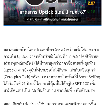
•
Good health & Well-being
•
Green Innovation & SD
•
Management & HR
•
MGR Live
•
Infographic
•
การเมือง
•
ท่องเที่ยว
ตลาดหลักทรัพย์แห่งประเทศไทย (ตลท.) เตรียมเริ่มใช้มาตรการ
•
กีฬา
การเพิ่ม Uptick (รายหลักทรัพย์) ในวันที่ 1 ก.ค.67 โดยให้ขายช
•
ต่างประเทศ
อร์ต (ทุกหลักทรัพย์) ได้ที่ราคาสูงกว่าราคาซื้อขายครั้งสุดท้าย
•
Special Scoop
(Uptick) จากปัจจุบันให้ขายชอร์ตได้ที่ราคาเท่ากับหรือสูงกว่า
•
เศรษฐกิจ-ธุรกิจ
(Zero-plus Tick) พร้อมการทบทวนหลักทรัพย์ที่ Short Selling
•
จีน
ได้ เริ่มวันที่ 21 มิ.ย.นี้ โดยกรณีหุ้นที่ไม่ได้อยู่ใน SET 100 เพิ่ม
•
ชุมชน-คุณภาพชีวิต
มาร์เก็ตแคป เป็น 7.5 พันล้านบาท จากเดิมที่ 5 พันล้านบาท
•
อาชญากรรม
•
Motoring
ขณะเดียวกัน ยังเร่งการใช้มาตรการควบคุมพฤติกรรมการซื้อ