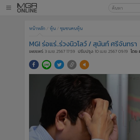
เลือกเครื่องมือท
•
หน้าหลัก
หน้าหลัก
หุ้น
ชุมชนคนหุ้น
ค้นหา
•
ทันเหตุการณ์
Google
•
ภาคใต้
MGI ร่อแร่..ร่วงนิวโลว์ / สุนันท์ ศรีจันทรา
•
ภูมิภาค
MGR Onl
เผยแพร่:
3 เม.ย. 2567 17:59
ปรับปรุง:
10 เม.ย. 2567 09:19
โดย: 
•
Online Section
ค้นหาขั
•
บันเทิง
•
ผู้จัดการรายวัน
•
คอลัมนิสต์
•
ละคร
•
CbizReview
•
Cyber BIZ
•
ผู้จัดกวน
•
Good health & Well-being
•
Green Innovation & SD