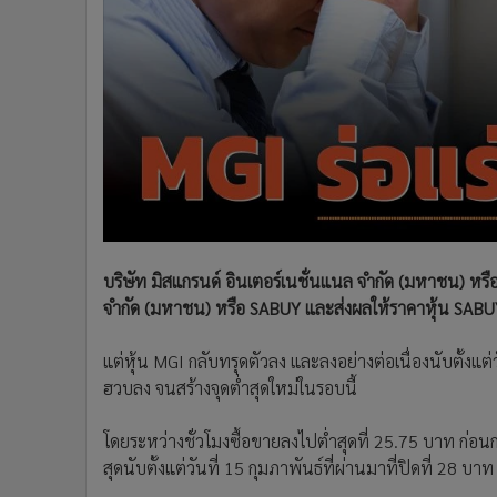
•
Management & HR
•
MGR Live
•
Infographic
•
การเมือง
•
ท่องเที่ยว
•
กีฬา
•
ต่างประเทศ
•
Special Scoop
•
เศรษฐกิจ-ธุรกิจ
•
จีน
บริษัท มิสแกรนด์ อินเตอร์เนชั่นแนล จำกัด (มหาชน) หรือ
•
ชุมชน-คุณภาพชีวิต
จำกัด (มหาชน) หรือ SABUY และส่งผลให้ราคาหุ้น SABUY 
•
อาชญากรรม
แต่หุ้น MGI กลับทรุดตัวลง และลงอย่างต่อเนื่องนับตั้งแต่ว
•
Motoring
ฮวบลง จนสร้างจุดต่ำสุดใหม่ในรอบนี้
•
เกม
•
วิทยาศาสตร์
โดยระหว่างชั่วโมงซื้อขายลงไปต่ำสุดที่ 25.75 บาท ก่อนก
•
SMEs
สุดนับตั้งแต่วันที่ 15 กุมภาพันธ์ที่ผ่านมาที่ปิดที่ 28 บาท
•
หุ้น