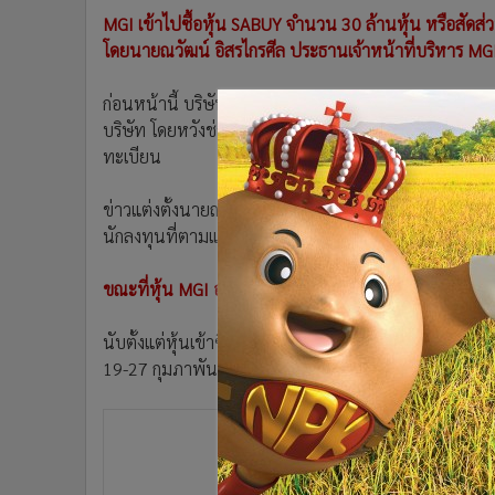
•
อินโดจีน
MGI เข้าไปซื้อหุ้น SABUY จำนวน 30 ล้านหุ้น หรือสั
•
กองทุนรวม
โดยนายณวัฒน์ อิสรไกรศีล ประธานเจ้าหน้าที่บริหาร 
•
Celeb Online
ก่อนหน้านี้ บริษัท เอเจ แอดวานซ์ เทคโนโลยี จำกัด (มห
•
Factcheck
บริษัท โดยหวังช่วยขยายธุรกิจในเชิงรุก และนายณวัฒน์ มี
•
ญี่ปุ่น
ทะเบียน
•
News1
•
Gotomanager
ข่าวแต่งตั้งนายณวัฒน์ กระตุ้นหุ้น AJA พุ่งทะยานอย่างร้
นักลงทุนที่ตามแห่เข้าไปเก็งกำไรและขายออกไม่ทันเจ็บตั
ขณะที่หุ้น MGI อาจผ่านพ้นช่วงเวลาแห่งความรุ่งโรจน์ส
นับตั้งแต่หุ้นเข้าซื้อขายวันที่ 14 ธันวาคม 2566 MGI ทะยา
19-27 กุมภาพันธ์ที่ผ่านมา