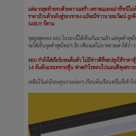
แต่ฉากสุดท้ายจบด้วยความเศร้า เพราะแมลงเม่าที่หนีไม่ท
ราคาม้วนตัวกลับสู่รอบขาลง แม้จะมีข่าวนายณวัฒน์ ถูก
SABUY ก็ตาม
จุดสูงสุดของ MGI ในรอบนี้ได้เห็นกันมาแล้ว แต่จุดต่ำสุดใน
จะได้เห็นจุดต่ำสุดใหม่ๆ อีก เพียงแต่ไม่อาจคาดเดาได้ว
MGI กำลังใส่เกียร์ถอยเต็มตัว ไม่มีข่าวดีที่จะปลุกให้ราคาห
14 อันดับแรกเทขายหุ้น ฟาดกำไรหลบไปนอนตีพุงสบา
เหลือไว้แต่นักลงทุนรายย่อยๆ เรือนพันเรือนหมื่นที่เข้า