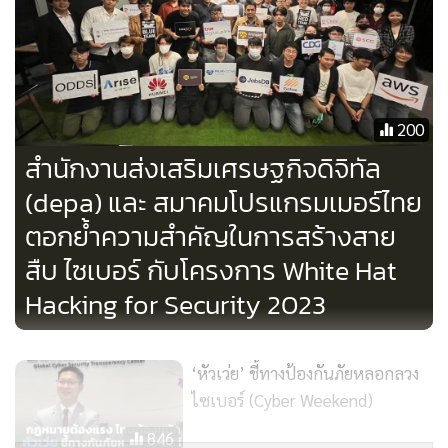
รุกขยายตลาดที่มีศักยภาพในต่างประเทศ อย่างอุตสาหกรรมการ
เงินของประเทศเวียดนาม ที่กำลังเผชิญกับการเปลี่ยนแปลงและ
การเติบโตจากดิจิทัลดิสรัปชัน รวมถึงประเทศฟิลิปปินส์และ
มาเลเซียที่มีความตื่นตัวด้านการทำดิจิทัลทรานส์ฟอร์เมชัน โดย
200
บริการหลักที่พร้อมตอบโจทย์ตลาดเหล่านี้ ได้แก่ บริการพัฒนา
สำนักงานส่งเสริมเศรษฐกิจดิจิทัล
ระบบดิจิทัลและให้คำปรึกษาด้านเทคโนโลยี (Digital
Excellence and Delivery) บริการให้คำปรึกษาด้านกลยุทธ์และ
(depa) และ สมาคมโปรแกรมเมอร์ไทย
การจัดการ (Management Consulting) และบริการด้านความ
ตอกย้ำความสำคัญในการสร้างสาย
มั่นคงปลอดภัยไซเบอร์ (Cybersecurity)
สืบ ไซเบอร์ กับโครงการ White Hat
Hacking for Security 2023
รวมถึงยังมีปัจจัยบวกอื่น เช่น สิทธิประโยชน์ด้านภาษีเต็มปีของ
บริษัท บลูบิค ไททันส์ จำกัด ที่ได้รับอนุมัติในช่วงไตรมาส 3 ที่
ผ่านมา และสิทธิประโยชน์ด้านภาษีของบริษัท วัลแคน เดลิเวอรี่
‘หัวเว่ย’ ชี้ทางป้องกันภัยหลอกลวง
จำกัด (VDD) ที่คาดว่าจะเพิ่มเติมเข้ามาในไตรมาส 4 ผนวกกับ
ไซเบอร์ (Cyber Weekend)
การเปิดดำเนินงานเต็มรูปแบบของสองบริษัทร่วมทุน ซึ่ง
846