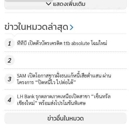
ประกอบด้วย บริษัท ซอส สกิลส์ จำกัด (Sauce Skills) ธุรกิจด้าน
แสดงเพิ่มเติม
"ก.ล.ต." นับหนึ่งไฟลิ่ง "NAT" เตรียม
Corporate Training ที่ได้รับการตอบรับอย่างดีเยี่ยมจากลูกค้า
ขาย IPO 92 ล้านหุ้น เข้าเทรด mai
องค์กรขนาดใหญ่อย่างต่อเนื่อง และบริษัท อีโคเอ็กซ์ จำกัด
ข่าวในหมวดล่าสุด
(EcoX) ธุรกิจด้านเทคโนโลยีและ Green Tech ที่เตรียมเดินหน้า
364
เต็มสูบในปีหน้า
น้ำมันลง 3 วันติด กังวล ศก.ยุโรป
1
ทีทีบี เปิดตัวบัตรเครดิต ttb absolute โฉมใหม่
ชะลอตัว หุ้นสหรัฐฯ บวก-ทองคำปิด
ลบ
2
2,739
SAM เปิดโอกาสชาวฝั่งธนแก้หนี้เสียต่ำแสน ผ่าน
3
โครงการ “ปิดหนี้ไว ไปต่อได้”
LH Bank รุกตลาดภาคเหนือเปิดสาขา “เซ็นทรัล
4
เชียงใหม่” พร้อมส่งโปรโมชันพิเศษ
ข่าวอื่นในหมวด