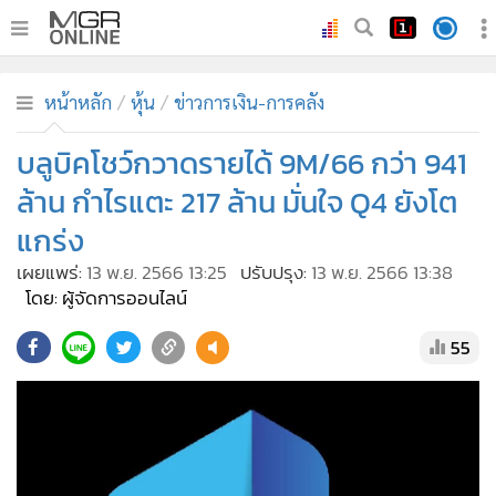
•
หน้าหลัก
หน้าหลัก
หุ้น
ข่าวการเงิน-การคลัง
•
ทันเหตุการณ์
•
บลูบิคโชว์กวาดรายได้ 9M/66 กว่า 941
ภาคใต้
•
ภูมิภาค
ล้าน กำไรแตะ 217 ล้าน มั่นใจ Q4 ยังโต
•
Online Section
แกร่ง
•
บันเทิง
เผยแพร่:
13 พ.ย. 2566 13:25
ปรับปรุง:
13 พ.ย. 2566 13:38
•
ผู้จัดการรายวัน
โดย: ผู้จัดการออนไลน์
•
คอลัมนิสต์
55
•
ละคร
•
CbizReview
•
Cyber BIZ
•
ผู้จัดกวน