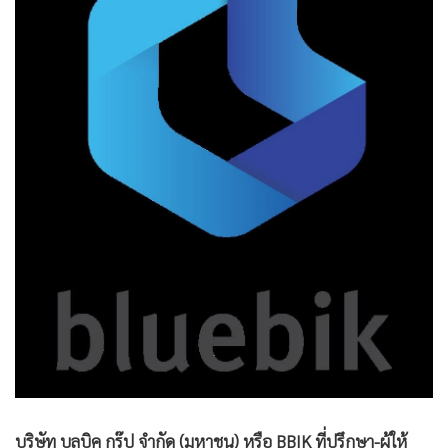
•
Good health & Well-being
•
Green Innovation & SD
•
Management & HR
•
MGR Live
•
Infographic
•
การเมือง
•
ท่องเที่ยว
•
กีฬา
•
ต่างประเทศ
•
Special Scoop
•
เศรษฐกิจ-ธุรกิจ
•
จีน
•
ชุมชน-คุณภาพชีวิต
•
อาชญากรรม
•
Motoring
บริษัท บลูบิค กรุ๊ป จำกัด (มหาชน) หรือ BBIK ที่ปรึกษา-ผู้ให้