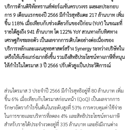
•
เกม
บริการด้านดิจิทัลทรานส์ฟอร์เมชันครบวงจร เผยผลประกอบ
•
วิทยาศาสตร์
การ 9 เดือนแรกของปี 2566 มีกำไรสุทธิแตะ 217 ล้านบาท เพิ่ม
•
SMEs
ขึ้น 118% เมื่อเทียบกับช่วงเดียวกันของปีก่อน (YoY) ในขณะที่
รายได้สูงถึง 941 ล้านบาท โต 122% YoY สวนทางกับทิศทาง
•
หุ้น
เศรษฐกิจชะลอตัว เป็นผลจากการเติบโตอย่างต่อเนื่องของ
•
อินโดจีน
บริการหลักและแผนยุทธศาสตร์สร้าง Synergy ระหว่างบริษัทใน
•
กองทุนรวม
เครือให้แข็งแกร่งมากยิ่งขึ้น รวมถึงสิทธิประโยชน์ทางภาษีที่หนุน
•
Celeb Online
ให้กำไรในไตรมาส 3 ปี 2566 ปรับตัวสูงเป็นประวัติการณ์
•
Factcheck
•
ญี่ปุ่น
•
News1
ส่วนไตรมาส 3 ประจำปี 2566 มีกำไรสุทธิอยู่ที่ 80 ล้านบาท เพิ่ม
•
Gotomanager
ขึ้น 6% เมื่อเทียบกับไตรมาสก่อนหน้า (QoQ) เป็นผลจากการ
รักษาอัตรากำไรขั้นต้นในระดับสูงที่ 53% การควบคุมค่าใช้จ่าย
ในการขายและบริหารที่ลดลง 4% และสิทธิประโยชน์ทางภาษี
สำหรับรายได้ประจำงวดอยู่ที่ 335 ล้านบาท และยังมีงานต่าง