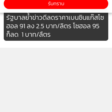
รับทราบ
2,227
รัฐบาลย้ำ​ข่าวดีลดราคาเบนซิ​นแก๊สโซ
ฮอล 91 ลง​ 2.5​ บาท/ลิตร​ โซฮอล​ 95​
น.ส.นันธิกากล่าวว่า 9 เดือนแรกการใช้แก๊สโซฮอล์ 91 อยู่ที่6.78
ก็ลด ​ 1 บาท/ลืตร
ล้านลิตร/วัน ลดลง 3.3% จากช่วงเดียวกันของปีก่อนหลังจากที่
รัฐบาลได้ประกาศลดราคาน้ำมันกลุ่มเบนซินทุกประเภทที่จะมี
ผล 7 พ.ย. ตามการปรับลดอัตราภาษีสรรพสามิต 3 เดือน(พ.ย66-
[ข้อมูลที่ถูกลบ]
ม.ค.67) โดยจะทำให้ราคาแก๊สโซฮอล์ลดลง 2.50 บาท/ลิตรคงจะ
ทำให้ประชาชนหันมาใช้เพิ่มขึ้นมากน้อยเพียงใดนั้นทางธพ.จะมี
การติดตามและประเมินผลหลังจากมาตรการเริ่มบังคับใช้ภายใน
1 สัปดาห์จึงจะสามารถดูทิศทางได้ชัดเจน
[ข้อมูลที่ถูกลบ]
สำหรับปัญหาสงครามในอิสราเอลธพ.ได้ติดตามสถานการณ์
แสดงเพิ่มเติม
อย่างใกล้ชิด โดยหารือกับผู้ค้าน้ำมัน เพื่อประเมินสถานการณ์
เบื้องต้น หากสถานการณ์ไม่รุนแรงหรือขยายวงกว้างมาก ราคา
[ข้อมูลที่ถูกลบ]
ข่าวในหมวดล่าสุด
น้ำมันในตลาดโลกเฉลี่ยจะอยู่ที่ 90-95 เหรียญสหรัฐต่อบาร์เรล