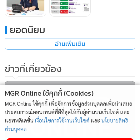
การใช้ LPG อยู่ที่ 33.61 ล้านลิตร/วัน เพิ่มขึ้น 0.5% ก๊าซ
ธรรมชาติสำหรับยานยนต์(NGV )อยู่ที่ 3.40 ล้านกก./วันเพิ่มขึ้น
0.2% กลุ่มดีเซลอยู่ที่ 69.16 ล้านลิตร/วันลดลง 4.5% จากฐาน
ยอดนิยม
การผลิตปีก่อนที่สูงผิดปกติประกอบกับเศรษฐกิจชะลอตัวบาง
ส่วน น้ำมันเตาอยู่ที่ 5.62 ล้านลิตร/วันลดลง 11.4% จากผลกระ
อ่านเพิ่มเติม
ทบภาคการผลิตที่ลดลงจากการส่งออกที่ชะลอ
ข่าวที่เกี่ยวข้อง
MGR Online ใช้คุกกี้ (Cookies)
MGR Online ใช้คุกกี้ เพื่อจัดการข้อมูลส่วนบุคคลเพื่อนำเสนอ
ประสบการณ์คอนเทนต์ที่ดีที่สุดให้กับผู้อ่านบนเว็บไซต์ และ
แอพพลิเคชั่น
เงื่อนไขการใช้งานเว็บไซต์
และ
นโยบายสิทธิ
ส่วนบุคคล