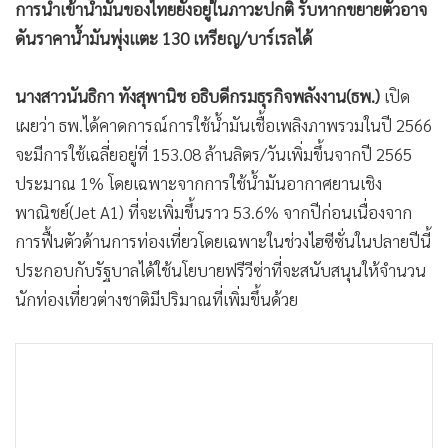
การนำเข้าน้ำมันของไทยยังอยู่ในภาวะปกติ รับหากขยายตัวอาจ
•
เกม
ดันราคาน้ำมันพุ่งแตะ 130 เหรียญ/บาร์เรลได้
•
วิทยาศาสตร์
•
SMEs
นางสาวนันธิกา ทังสุพานิช อธิบดีกรมธุรกิจพลังงาน(ธพ.)
เปิด
•
หุ้น
เผยว่า ธพ.ได้คาดการณ์การใช้น้ำมันเชื้อเพลิงภาพรวมในปี 2566
•
อินโดจีน
จะมีการใช้เฉลี่ยอยู่ที่ 153.08 ล้านลิตร/วันเพิ่มขึ้นจากปี 2565
•
กองทุนรวม
ประมาณ 1% โดยเฉพาะจากการใช้น้ำมันอากาศยานเชิง
•
Celeb Online
พาณิชย์(Jet A1) ที่จะเพิ่มขึ้นราว 53.6% จากปีก่อนเนื่องจาก
•
Factcheck
การฟื้นตัวด้านการท่องเที่ยวโดยเฉพาะในช่วงไฮซีซั่นในปลายปีนี้
•
ญี่ปุ่น
ประกอบกับรัฐบาลได้ใช้นโยบายฟรีวีซ่าที่จะสนับสนุนให้จำนวน
•
News1
นักท่องเที่ยวต่างชาติมีปริมาณที่เพิ่มขึ้นด้วย
•
Gotomanager