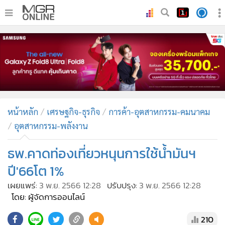
•
หน้าหลัก
•
ทันเหตุการณ์
•
ภาคใต้
•
ภูมิภาค
•
Online Section
หน้าหลัก
เศรษฐกิจ-ธุรกิจ
การค้า-อุตสาหกรรม-คมนาคม
•
บันเทิง
อุตสาหกรรม-พลังงาน
•
ผู้จัดการรายวัน
•
คอลัมนิสต์
ธพ.คาดท่องเที่ยวหนุนการใช้น้ำมันฯ
•
ละคร
ปี'66โต 1%
•
CbizReview
เผยแพร่:
3 พ.ย. 2566 12:28
ปรับปรุง:
3 พ.ย. 2566 12:28
•
Cyber BIZ
โดย: ผู้จัดการออนไลน์
•
ผู้จัดกวน
210