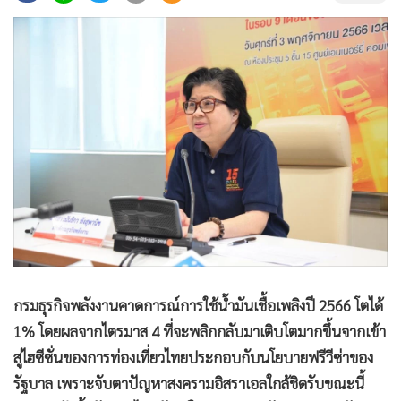
•
Good health & Well-being
•
Green Innovation & SD
•
Management & HR
•
MGR Live
•
Infographic
•
การเมือง
•
ท่องเที่ยว
•
กีฬา
•
ต่างประเทศ
•
Special Scoop
•
เศรษฐกิจ-ธุรกิจ
•
จีน
กรมธุรกิจพลังงานคาดการณ์การใช้น้ำมันเชื้อเพลิงปี 2566 โตได้
1% โดยผลจากไตรมาส 4 ที่จะพลิกกลับมาเติบโตมากขึ้นจากเข้า
•
ชุมชน-คุณภาพชีวิต
สู่ไฮซีซั่นของการท่องเที่ยวไทยประกอบกับนโยบายฟรีวีซ่าของ
•
อาชญากรรม
รัฐบาล เพราะจับตาปัญหาสงครามอิสราเอลใกล้ชิดรับขณะนี้
•
Motoring