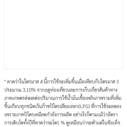
" คาดว่าในไตรมาส 4 นี้การใช้จะเพิ่มขึ้นเมื่อเทียบกับไตรมาส 3
ประมาณ 3.10% จากฤดูท่องเที่ยวและการเก็บเกี่ยวสินค้าทาง
ภาคเกษตรส่งผลต่อปริมาณการใช้น้ำมันเชื้อเพลิงภาพรวมที่เพิ่ม
ขึ้นเกือบทุกชนิดเว้นก๊าซปิโตรเลียมเหลว(LPG) ที่การใช้จะลดลง
เพราะภาคปิโตรเคมีลดกำลังการผลิต อย่างไรก็ตามแม้ว่าอัตรา
การเติบโตทั้งปีที่คาดว่าจะโต1 % ดูเหมือนว่าจะต่ำแต่ในข้อเท็จ