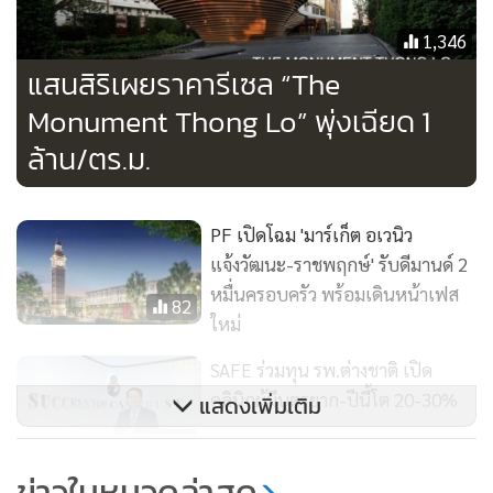
ช่วงเปิดตัวไม่ต่ำกว่า 30% จะเริ่มโอนห้องชุดล็อตแรกวันที่ 21
พ.ย.นี้ และมั่นใจปิดการขายในปี 2567
1,346
แสนสิริเผยราคารีเซล “The
ในส่วนของทำเล “ไอคอนโด แอคทีฟ พัฒนาการ” มีความโดด
Monument Thong Lo” พุ่งเฉียด 1
เด่นด้วยที่ตั้งติดถนนพัฒนาการที่เชื่อมกับย่านธุรกิจทั้งเอกมัย
ล้าน/ตร.ม.
และทองหล่อ ยังติดมหาวิทยาลัยเกษมบัณฑิต ใกล้สถาบัน
เทคโนโลยีไทย-ญี่ปุ่น และโรงเรียนปาณยา พัฒนาการ รวมทั้ง
อาคารสำนักงาน เช่น สำนักงานใหญ่แม็คโคร ทรูทาวเวอร์ 2
PF เปิดโฉม 'มาร์เก็ต อเวนิว
แหล่งชอปปิ้งทั้งโลตัสพัฒนาการ ลอนดอนสตรีท เดินทางสะดวก
แจ้งวัฒนะ-ราชพฤกษ์' รับดีมานด์ 2
ด้วยรถไฟฟ้า 2 สาย คือ แอร์พอร์ตลิงก์สถานีหัวหมาก และ
หมื่นครอบครัว พร้อมเดินหน้าเฟส
82
รถไฟฟ้าสายสีเหลืองสถานีหัวหมาก ใกล้ทางด่วนรามอินทรา-
ใหม่
อาจณรงค์ และในอนาคตยังพร้อมรองรับกลุ่มบุคลากรทางแพทย์
SAFE ร่วมทุน รพ.ต่างชาติ เปิด
จากโรงพยาบาลสินแพทย์ พัฒนาการ ซึ่งอยู่ติดกับโครงการอีก
คลินิกผู้มีบุตรยาก-ปีนี้โต 20-30%
แสดงเพิ่มเติม
ด้วย โครงการยังมี VIP EXCLUSIVE ส่วนลดเพิ่มสูงสุด 300,000
259
บาท และพิเศษเมื่อจองในวันที่ 11 เดือน 11 เพียงวันเดียวเท่านั้น
ข่าวในหมวดล่าสุด
รับเพิ่ม iPhone15
BEM พาเล่าเรื่องรอบราง... ความ