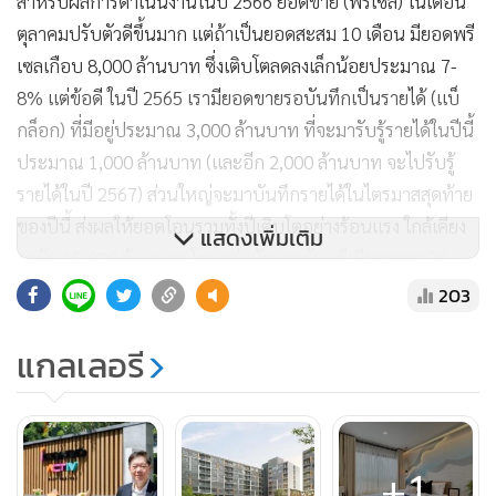
สำหรับผลการดำเนินงานในปี 2566 ยอดขาย (พรีเซล) ในเดือน
ตุลาคมปรับตัวดีขึ้นมาก แต่ถ้าเป็นยอดสะสม 10 เดือน มียอดพรี
เซลเกือบ 8,000 ล้านบาท ซึ่งเติบโตลดลงเล็กน้อยประมาณ 7-
8% แต่ข้อดี ในปี 2565 เรามียอดขายรอบันทึกเป็นรายได้ (แบ็
กล็อก) ที่มีอยู่ประมาณ 3,000 ล้านบาท ที่จะมารับรู้รายได้ในปีนี้
ประมาณ 1,000 ล้านบาท (และอีก 2,000 ล้านบาท จะไปรับรู้
รายได้ในปี 2567) ส่วนใหญ่จะมาบันทึกรายได้ในไตรมาสสุดท้าย
ของปีนี้ ส่งผลให้ยอดโอนรวมทั้งปีเติบโตอย่างร้อนแรง ใกล้เคียง
แสดงเพิ่มเติม
ระดับ 15,000 ล้านบาท โดยกลุ่มบ้านระดับพรีเมียมราคา 20
ล้านบาทขึ้นไปที่จะมียอดโอนในสัดส่วนที่สูง
203
แกลเลอรี
นายวงศกรณ์ กล่าวถึงการเปิดโครงการคอนโดฯ ภายใต้แบรนด์
“ไอคอนโด” ว่า ที่ผ่านมาได้รับการตอบรับเป็นอย่างดีมายาวนา
นกว่า 13 ปี ในฐานะคอนโดฯ สำหรับคนรุ่นใหม่ในราคาที่เป็น
เจ้าของได้ง่าย และล่าสุดพร้อมเปิดตัวอย่างเป็นทางการกับ
+1
โครงการ “ไอคอนโด แอคทีฟ พัฒนาการ” ซึ่งยังมีการรีเฟรช