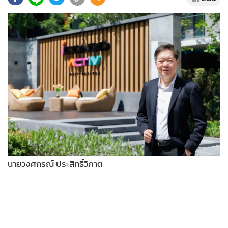
•
Good health & Well-being
•
Green Innovation & SD
•
Management & HR
•
MGR Live
•
Infographic
•
การเมือง
•
ท่องเที่ยว
•
กีฬา
•
ต่างประเทศ
•
Special Scoop
•
เศรษฐกิจ-ธุรกิจ
นายวงศกรณ์ ประสิทธิ์วิภาต
•
จีน
•
ชุมชน-คุณภาพชีวิต
•
อาชญากรรม
•
Motoring