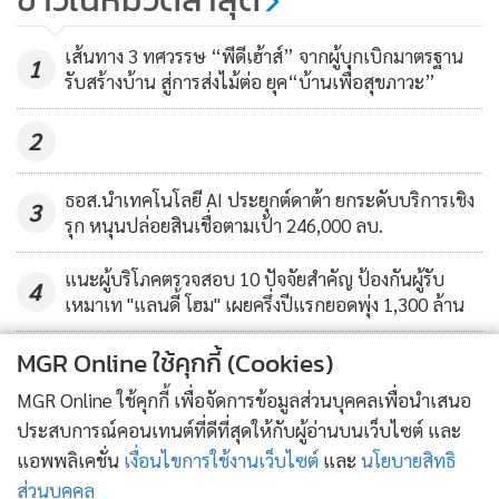
หมายที่แตกต่าง แต่ปลายทาง
สำหรับโรงพยาบาลสินแพทย์ พัฒนาการ ซึ่งอยู่ด้านหน้าโครงการ
เส้นทาง 3 ทศวรรษ “พีดีเฮ้าส์” จากผู้บุกเบิกมาตรฐาน
เดียวกัน
1
124
รับสร้างบ้าน สู่การส่งไม้ต่อ ยุค“บ้านเพื่อสุขภาวะ”
เป็นโรงพยาบาลแห่งที่ 14 ในเครือสินแพทย์ โดย
ดร.สิทธิ ภาณุ
พัฒนพงศ์ ประธานกรรมการ บริษัท สินแพทย์ จำกัด
เปิดเผย
2
ว่าการขยายสาขาถือเป็นนโยบายของกลุ่มสินแพทย์ โดยให้ความ
สำคัญกับการเลือกทำเลที่ตั้งของโรงพยาบาลเป็นอันดับแรก ต้อง
ธอส.นำเทคโนโลยี AI ประยุกต์ดาต้า ยกระดับบริการเชิง
3
เป็นทำเลใกล้ชุมชน เพื่อให้ประชาชนสามารถเข้าถึงพร้อมรับ
รุก หนุนปล่อยสินเชื่อตามเป้า 246,000 ลบ.
การบริการได้อย่างสะดวกรวดเร็ว สำหรับโรงพยาบาลสินแพทย์
แนะผู้บริโภคตรวจสอบ 10 ปัจจัยสำคัญ ป้องกันผู้รับ
พัฒนาการ ขณะนี้อยู่ระหว่างออกแบบและขออนุญาตก่อสร้าง
4
เหมาเท "แลนดี้ โฮม" เผยครึ่งปีแรกยอดพุ่ง 1,300 ล้าน
โดยมีมูลค่าเงินลงทุนประมาณ 2,500 ล้านบาท
อาคารจำนวน 25
ชั้น พื้นที่ใช้สอย 76,000 ตร.ม. เป็นโรงพยาบาลขนาด 300 เตียง
MGR Online ใช้คุกกี้ (Cookies)
ข่าวอื่นในหมวด
ทั้งนี้ ยังคงมีแนวทางการดำเนินงานที่พร้อมให้การรักษาโดย
MGR Online ใช้คุกกี้ เพื่อจัดการข้อมูลส่วนบุคคลเพื่อนำเสนอ
แพทย์ผู้เชี่ยวชาญเฉพาะทาง ด้วยเทคโนโลยีและเครื่องมือแพทย์
ประสบการณ์คอนเทนต์ที่ดีที่สุดให้กับผู้อ่านบนเว็บไซต์ และ
ที่ทันสมัยและมาตรฐานการรักษาเทียบเท่าประเทศตะวันตก โดย
แอพพลิเคชั่น
เงื่อนไขการใช้งานเว็บไซต์
และ
นโยบายสิทธิ
มีกำหนดเปิดให้บริการภายในปี 2570
ส่วนบุคคล