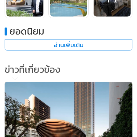
แบรนด์ “ไอคอนโด” ปรับลุคให้ทันสมัยยิ่งขึ้น เพื่อตอบโจทย์ด้าน
ไลฟ์สไตล์ที่เปลี่ยนแปลงของกลุ่มเป้าหมาย ด้วยแนวคิด "Active"
มอบประสบการณ์การใช้ชีวิตในแบบที่เป็นตัวเองได้อย่างเต็มที่
ยอดนิยม
เน้นเจาะกลุ่มลูกค้าวัยทำงาน First Jobber นักศึกษา รวมถึงนัก
ลงทุน ในทำเลพัฒนาการ ที่แวดล้อมด้วยสถาบันการศึกษา ใกล้
อ่านเพิ่มเติม
แหล่งงาน และย่านธุรกิจ ทำให้มีความเหมาะสมทั้งการอยู่อาศัย
และการลงทุนปล่อยเช่า
ข่าวที่เกี่ยวข้อง
“ไอคอนโด แอคทีฟ พัฒนาการ” เป็นโครงการคอนโดฯ พร้อม
อยู่ มีมูลค่าโครงการ 1,000 ล้านบาท พื้นที่โครงการ 5 ไร่ เป็น
คอนโดฯ 8 ชั้น จำนวน 2 อาคาร รวม 445 ยูนิต ประกอบด้วย
ห้องแบบ 1 ห้องนอน พื้นที่ใช้สอยขนาด 24.1-30.6 ตร.ม. ราคา
เริ่ม 2.27 ล้านบาท และห้องแบบ 2 ห้องนอน พื้นที่ใช้สอยขนาด
45.7 ตร.ม. ราคาเริ่ม 4.66 ล้านบาท โดยห้องชุดส่วนใหญ่เป็น
แบบ 1 ห้องนอนที่มีให้เลือกหลากหลายรูปแบบ คาดว่ายอดขาย