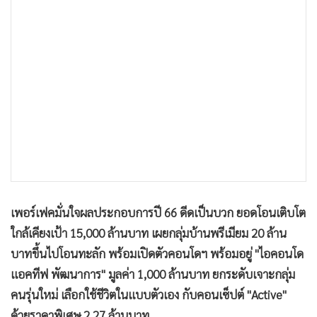
•
เกม
•
วิทยาศาสตร์
•
SMEs
•
หุ้น
•
อินโดจีน
•
กองทุนรวม
•
Celeb Online
•
Factcheck
•
ญี่ปุ่น
•
News1
เพอร์เฟคมั่นใจผลประกอบการปี 66 ดีดเป็นบวก ยอดโอนเติบโต
•
Gotomanager
ใกล้เคียงเป้า 15,000 ล้านบาท เผยกลุ่มบ้านพรีเมียม 20 ล้าน
บาทขึ้นไปโอนทะลัก พร้อมเปิดตัวคอนโดฯ พร้อมอยู่ "ไอคอนโด
แอคทีฟ พัฒนาการ" มูลค่า 1,000 ล้านบาท ยกระดับเจาะกลุ่ม
คนรุ่นใหม่ เลือกใช้ชีวิตในแบบตัวเอง กับคอนเซ็ปต์ "Active"
ด้วยราคาพิเศษ 2.27 ล้านบาท