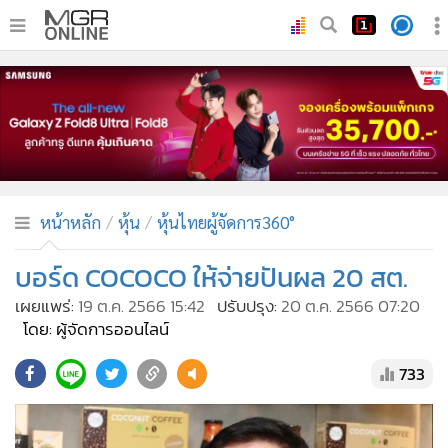
•
หน้าหลัก
•
ทันเหตุการณ์
•
ภาคใต้
•
ภูมิภาค
•
Online Section
หน้าหลัก
หุ้น
หุ้นไทยผู้จัดการ360°
•
บันเทิง
•
ผู้จัดการรายวัน
บอร์ด COCOCO ให้จ่ายปันผล 20 สต.
•
คอลัมนิสต์
เผยแพร่:
19 ต.ค. 2566 15:42
ปรับปรุง:
20 ต.ค. 2566 07:20
•
ละคร
โดย: ผู้จัดการออนไลน์
•
CbizReview
733
•
Cyber BIZ
•
ผู้จัดกวน