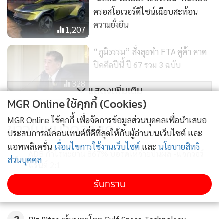
ครอสโอเวอร์ดีไซน์เฉียบสะท้อน
ความยั่งยืน
1,207
“ภูมิธรรม” สั่งลุยทำ FTA คู่ค้า คาด
ปิดดีลปีนี้ ปี 67 รวม 3 ฉบับ
328
แสดงเพิ่มเติม
MGR Online ใช้คุกกี้ (Cookies)
เตรียมพบกับคอนเสิร์ตของวงร็อคระ
ดับตำนาน The Olarn Project &
MGR Online ใช้คุกกี้ เพื่อจัดการข้อมูลส่วนบุคคลเพื่อนำเสนอ
ข่าวในหมวดล่าสุด
หิน เหล็ก ไฟ ครั้งแรกการ Live in
ประสบการณ์คอนเทนต์ที่ดีที่สุดให้กับผู้อ่านบนเว็บไซต์ และ
726
Khao Yai
แอพพลิเคชั่น
เงื่อนไขการใช้งานเว็บไซต์
และ
นโยบายสิทธิ
ADB กำไรทะยาน 867% บอร์ดให้จ่ายปันผล -แจกวอร์
1
ส่วนบุคคล
แรนต์ 2:1
รับทราบ
2