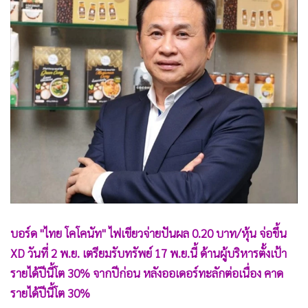
•
Good health & Well-being
•
Green Innovation & SD
•
Management & HR
•
MGR Live
•
Infographic
•
การเมือง
•
ท่องเที่ยว
•
กีฬา
•
ต่างประเทศ
•
Special Scoop
•
เศรษฐกิจ-ธุรกิจ
บอร์ด "ไทย โคโคนัท" ไฟเขียวจ่ายปันผล 0.20 บาท/หุ้น จ่อขึ้น
•
จีน
XD วันที่ 2 พ.ย. เตรียมรับทรัพย์ 17 พ.ย.นี้ ด้านผู้บริหารตั้งเป้า
•
ชุมชน-คุณภาพชีวิต
รายได้ปีนี้โต 30% จากปีก่อน หลังออเดอร์ทะลักต่อเนื่อง คาด
•
อาชญากรรม
รายได้ปีนี้โต 30%
•
Motoring