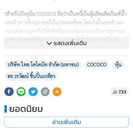
"สำหรับปัจจุบัน COCOCO ถือว่าเป็นหนึ่งในผู้ผลิตผลิตภัณฑ์น้ำ
มะพร้าวรายใหญ่รายหนึ่งในประเทศไทย โดยนำน้ำมะพร้าวมา
ปรุงแต่งตามสูตรที่บริษัทคิดค้นและพัฒนาเองหรือตามสูตรของ
ลูกค้าหรือสูตรที่พัฒนาร่วมกับลูกค้า ทั้งนี้ น้ำมะพร้าวถือเป็น
แสดงเพิ่มเติม
เครื่องดื่มจากธรรมชาติที่อุดมไปด้วยสารอาหารวิตามินและแร่
ธาตุที่เป็นประโยชน์ต่อร่างกายครบถ้วน ดื่มแล้วรู้สึกสดชื่นได้
บริษัท ไทย โคโคนัท จำกัด (มหาชน)
COCOCO
หุ้น
ทันทีและปลอดภัย 100% อีกทั้งมะพร้าวของไทยมีชื่อเสียงเป็นที่
รู้จักไปทั่วโลก ด้วยความโดดเด่นของน้ำมะพร้าวไทย คือ ความ
ดร.วรวัฒน์ ชิ้นปิ่นเกลียว
อร่อยและหอมหวานเป็นเอกลักษณ์ ไม่เหมือนมะพร้าวพันธุ์ใดใน
733
โลก ซึ่งส่งผลให้รายได้จากการจำหน่ายผลิตภัณฑ์น้ำมะพร้าวของ
บริษัทเจริญเติบโตมาอย่างต่อเนื่องในตลาดต่างประเทศ" ดร.วร
ยอดนิยม
วัฒน์ กล่าว
อ่านเพิ่มเติม