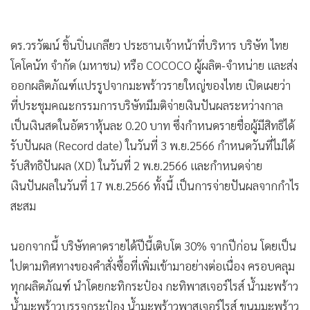
•
เกม
•
วิทยาศาสตร์
ดร.วรวัฒน์ ชิ้นปิ่นเกลียว ประธานเจ้าหน้าที่บริหาร บริษัท ไทย
•
SMEs
โคโคนัท จำกัด (มหาชน) หรือ COCOCO ผู้ผลิต-จำหน่าย และส่ง
•
หุ้น
ออกผลิตภัณฑ์แปรรูปจากมะพร้าวรายใหญ่ของไทย เปิดเผยว่า
•
อินโดจีน
ที่ประชุมคณะกรรมการบริษัทมีมติจ่ายเงินปันผลระหว่างกาล
•
กองทุนรวม
เป็นเงินสดในอัตราหุ้นละ 0.20 บาท ซึ่งกำหนดรายชื่อผู้มีสิทธิได้
•
Celeb Online
รับปันผล (Record date) ในวันที่ 3 พ.ย.2566 กำหนดวันที่ไม่ได้
•
Factcheck
รับสิทธิปันผล (XD) ในวันที่ 2 พ.ย.2566 และกำหนดจ่าย
•
ญี่ปุ่น
เงินปันผลในวันที่ 17 พ.ย.2566 ทั้งนี้ เป็นการจ่ายปันผลจากกำไร
•
News1
สะสม
•
Gotomanager
นอกจากนี้ บริษัทคาดรายได้ปีนี้เติบโต 30% จากปีก่อน โดยเป็น
ไปตามทิศทางของคำสั่งซื้อที่เพิ่มเข้ามาอย่างต่อเนื่อง ครอบคลุม
ทุกผลิตภัณฑ์ นำโดยกะทิกระป๋อง กะทิพาสเจอร์ไรส์ น้ำมะพร้าว
น้ำมะพร้าวบรรจุกระป๋อง น้ำมะพร้าวพาสเจอร์ไรส์ ขนมมะพร้าว