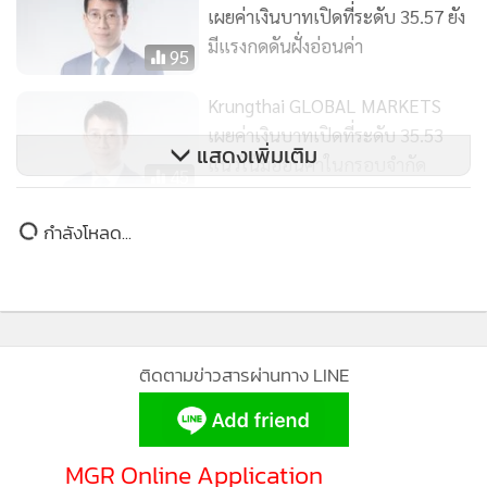
เผยค่าเงินบาทเปิดที่ระดับ 35.57 ยัง
ลด์ 10 ปี สหรัฐฯ จะกลับมาปรับตัวลดลงได้ชัดเจน อาจต้องรอ
มีแรงกดดันฝั่งอ่อนค่า
จับตา Dot Plot ใหม่ของเฟดในการประชุมเฟดสัปดาห์นี้
95
Krungthai GLOBAL MARKETS
ทางด้านตลาดค่าเงิน เงินดอลลาร์อ่อนค่าลงเล็กน้อยเมื่อเทียบกับ
เผยค่าเงินบาทเปิดที่ระดับ 35.53
สกุลเงินหลัก ตามแรงขายทำกำไรสถานะ Long USD ก่อนที่ผู้
แสดงเพิ่มเติม
แนวโน้มอ่อนค่าในกรอบจำกัด
45
เล่นในตลาดจะรับรู้ผลการประชุมเฟด นอกจากนี้ การย่อตัวลง
บ้างของบอนด์ยิลด์ 10 ปี สหรัฐฯ มีส่วนกดดันให้เงินดอลลาร์ย่อ
Krungthai GLOBAL MARKETS
ข่าวในหมวดล่าสุด
ตัวลงบ้าง ทำให้โดยรวมดัชนีเงินดอลลาร์ (DXY) ปรับตัวลงใกล้
เผยค่าเงินบาทเปิดที่ระดับ 35.79
ระดับ 105 จุด (กรอบ 105-105.4 จุด) ในส่วนของราคาทองคำ
ผันผวนรอตัวเลข ศก.จีน
84
รถEVจ่อถูกลงเกือบแสน คลังเล็งดึงค่ายรถ ตั้งโรงงานใน
การย่อตัวลงบ้างของทั้งบอนด์ยิลด์ 10 ปี สหรัฐฯ และเงินดอลลาร์
1
ไทย
ได้ช่วยหนุนให้ ราคาทองคำ (สัญญาทองคำตลาด COMEX ส่ง
มอบเดือน ธ.ค.) สามารถทยอยปรับตัวขึ้นจากโซน 1,945
2
ดอลลาร์ต่อออนซ์ สู่ระดับ 1,955 ดอลลาร์ต่อออนซ์ได้อีกครั้ง ซึ่ง
เรามองว่า ผู้เล่นในตลาดบางส่วนอาจทยอยขายทำกำไรทองคำ
finbiz by ttb แนะ SME ใช้ข้อมูลธุรกิจคุมเกม เพิ่ม
3
โอกาสเข้าถึงสินเชื่อ
และโฟลว์ธุรกรรมดังกล่าวอาจช่วยหนุนการแข็งค่าขึ้นของเงิน