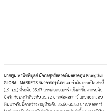
•
เกม
•
วิทยาศาสตร์
•
SMEs
•
หุ้น
•
อินโดจีน
•
กองทุนรวม
•
Celeb Online
•
Factcheck
•
ญี่ปุ่น
•
News1
นายพูน พานิชพิบูลย์ นักกลยุทธ์ตลาดเงินตลาดทุน Krungthai
•
Gotomanager
GLOBAL MARKETS ธนาคารกรุงไทย
เผยค่าเงินบาทเปิดเช้านี้
(19 ก.ย.) ที่ระดับ 35.67 บาทต่อดอลลาร์ แข็งค่าขึ้นจากระดับ
ปิดวันก่อนหน้าที่ระดับ 35.72 บาทต่อดอลลาร์ และมองกรอบ
เงินบาทวันนี้คาดว่าจะอยู่ที่ระดับ 35.60-35.80 บาท/ดอลลาร์