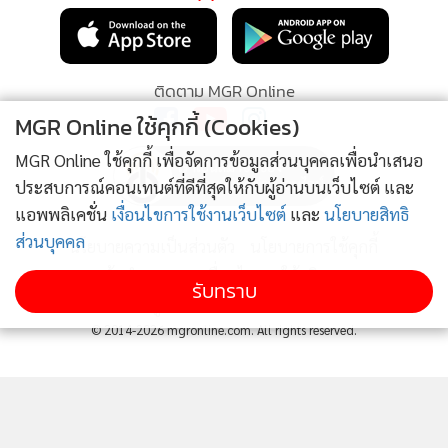
บาทได้
กรุงไทย หนุนเยาวชนสร้างนวัตกรรมชุมชน ผ่านเวที "ฮัก
4
แม่ Hackathon" ทีม Jernae จุฬาฯ คว้าแชมป์ ใช้ AI
สำหรับวันนี้ ผู้เล่นในตลาดจะรอจับตารายงานอัตราเงินเฟ้อ CPI
ติดตามทรัพย์สินสูญหาย
ของยูโรโซนว่าจะมีความแตกต่างจากตัวเลขคาดการณ์ก่อนหน้า
ข่าวอื่นในหมวด
MGR Online ใช้คุกกี้ (Cookies)
หรือไม่ โดยหากอัตราเงินเฟ้อพื้นฐาน Core CPI ของยูโรโซนยัง
คงอยู่ในระดับสูงกว่า 5.3% อาจสะท้อนว่า ECB ยังมีโอกาสเดิน
MGR Online ใช้คุกกี้ เพื่อจัดการข้อมูลส่วนบุคคลเพื่อนำเสนอ
หน้าขึ้นดอกเบี้ยได้ถ้าจำเป็น ทั้งนี้ เรามองว่า ECB อาจจบรอบ
ประสบการณ์คอนเทนต์ที่ดีที่สุดให้กับผู้อ่านบนเว็บไซต์ และ
การขึ้นดอกเบี้ยแล้ว เนื่องจากภาพรวมเศรษฐกิจมีแนวโน้มชะลอ
แอพพลิเคชั่น
เงื่อนไขการใช้งานเว็บไซต์
และ
นโยบายสิทธิ
ตัวลงมากขึ้น ซึ่งอาจส่งผลให้อัตราเงินเฟ้อทยอยชะลอตัวลงกลับ
ส่วนบุคคล
ติดตามข่าวสารผ่านทาง LINE
สู่เป้าหมายได้ในที่สุด
รับทราบ
MGR Online Application