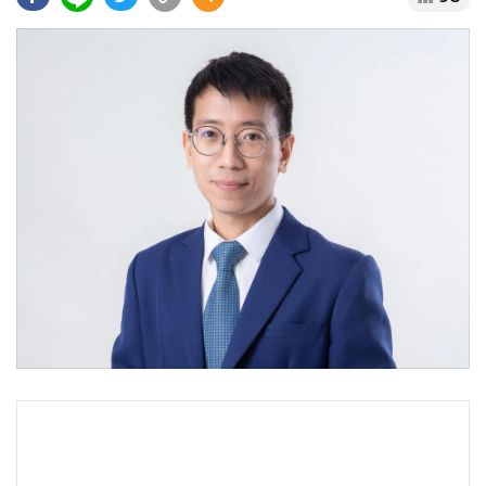
•
Good health & Well-being
•
Green Innovation & SD
•
Management & HR
•
MGR Live
•
Infographic
•
การเมือง
•
ท่องเที่ยว
•
กีฬา
•
ต่างประเทศ
•
Special Scoop
•
เศรษฐกิจ-ธุรกิจ
•
จีน
•
ชุมชน-คุณภาพชีวิต
•
อาชญากรรม
•
Motoring