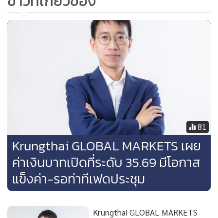
ข่าวที่เกี่ยวข้อง
ของรัฐบาลสหรัฐฯ ที่เริ่มเผชิญปัญหาอาจเพิ่มความเสี่ยงการเกิด
Government Shutdown ได้ ทำให้โดยรวมดัชนี S&P500 ปิด
ตลาดเพียง +0.07%
ส่วนในฝั่งตลาดหุ้นยุโรป ดัชนี stoxx600 พลิกกลับมาปรับตัวลง
กว่า -1.13% กดดันโดยการปรับตัวลงของหุ้นเกือบทุกกลุ่ม
อุตสาหกรรม ท่ามกลางความกังวลแนวโน้มเศรษฐกิจยุโรป หาก
ทั้งธนาคารกลางยุโรป (ECB) และธนาคารกลางอังกฤษ (BOE) ยัง
เดินหน้าขึ้นดอกเบี้ยต่อเพื่อคุมปัญหาเงินเฟ้อ
81
ในฝั่งตลาดบอนด์ เรามองว่าผู้เล่นในตลาดอาจเริ่มทยอยเข้าซื้อ
Krungthai GLOBAL MARKETS เผย
บอนด์ 10 ปี สหรัฐฯ มากขึ้น (รวมถึงบอนด์ 10 ปี ในประเท
ศอื่นๆ) ท่ามกลางมุมมองของผู้เล่นในตลาดที่ประเมินว่า วัฏจักร
ค่าเงินบาทเปิดที่ระดับ 35.69 มีโอกาส
การขึ้นดอกเบี้ยของบรรดาธนาคารกลางอาจใกล้ถึงจุดสิ้นสุดลง
แข็งค่า-รอท่าทีเฟดประชุม
ซึ่งมุมมองดังกล่าวได้ส่งผลให้บอนด์ยิลด์ 10 ปี สหรัฐฯ ย่อตัวลงสู่
ระดับ 4.30% อีกครั้ง อย่างไรก็ดี เรายังคงมองว่าบอนด์ยิลด์ 10 ปี
Krungthai GLOBAL MARKETS
สหรัฐฯ อาจยังคงแกว่งตัว sideway และถ้าหากจะลุ้นให้บอนด์ยิ