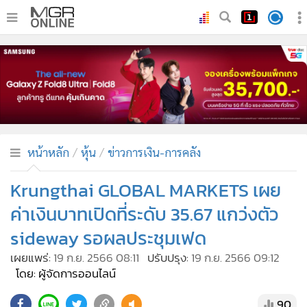
•
หน้าหลัก
•
ทันเหตุการณ์
•
ภาคใต้
•
ภูมิภาค
•
Online Section
หน้าหลัก
หุ้น
ข่าวการเงิน-การคลัง
•
บันเทิง
•
ผู้จัดการรายวัน
Krungthai GLOBAL MARKETS เผย
•
คอลัมนิสต์
ค่าเงินบาทเปิดที่ระดับ 35.67 แกว่งตัว
•
ละคร
sideway รอผลประชุมเฟด
•
CbizReview
เผยแพร่:
19 ก.ย. 2566 08:11
ปรับปรุง:
19 ก.ย. 2566 09:12
•
Cyber BIZ
โดย: ผู้จัดการออนไลน์
•
ผู้จัดกวน
90