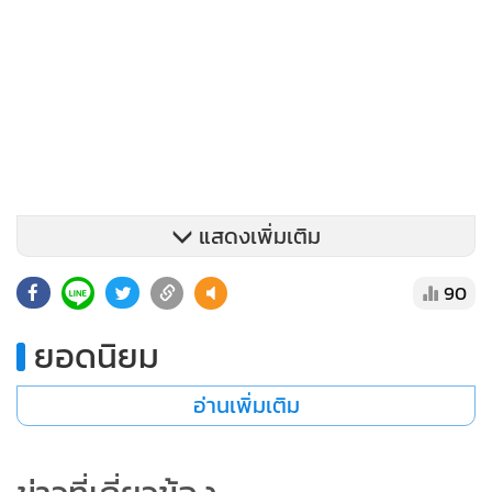
แสดงเพิ่มเติม
90
ผู้เล่นในตลาดหุ้นสหรัฐฯ ยังคงอยู่ในภาวะ wait and see เพื่อรอ
ลุ้นผลการประชุม FOMC ของเฟด แม้ว่าผู้เล่นในตลาดส่วนใหญ่
ยอดนิยม
จะมองว่าเฟดอาจคงอัตราดอกเบี้ยนโยบายในการประชุมครั้งนี้
และเฟดอาจคงอัตราดอกเบี้ยที่ระดับปัจจุบันไปจนถึงช่วงเดือน
อ่านเพิ่มเติม
พฤษภาคม นอกจากนี้ บรรยากาศในตลาดหุ้นสหรัฐฯ ยังถูก
กดดันจากความกังวลว่า การพิจารณาร่างกฎหมายงบประมาณ