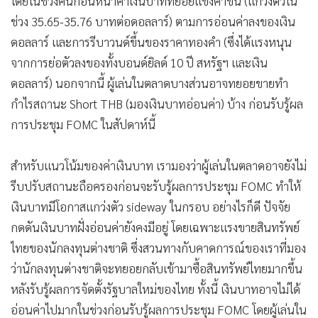
โดยในช่วงคืนก่อนหน้าค่าเงินบาททยอยแข็งค่าขึ้น (แกว่งตัวใน
ช่วง 35.65-35.76 บาทต่อดอลลาร์) ตามการอ่อนค่าลงของเงิน
ดอลลาร์ และการรีบาวนด์ขึ้นของราคาทองคำ (ซึ่งได้แรงหนุน
จากการย่อตัวลงของทั้งบอนด์ยิลด์ 10 ปี สหรัฐฯ และเงิน
ดอลลาร์) นอกจากนี้ ผู้เล่นในตลาดบางส่วนอาจทยอยขายทำ
กำไรสถานะ Short THB (มองเงินบาทอ่อนค่า) บ้าง ก่อนรับรู้ผล
การประชุม FOMC ในสัปดาห์นี้
สำหรับแนวโน้มของค่าเงินบาท เรามองว่าผู้เล่นในตลาดอาจยังไม่
รีบปรับสถานะถือครองก่อนจะรับรู้ผลการประชุม FOMC ทำให้
เงินบาทมีโอกาสแกว่งตัว sideway ในกรอบ อย่างไรก็ดี ปัจจัย
กดดันเงินบาทฝั่งอ่อนค่ายังคงมีอยู่ โดยเฉพาะแรงขายสินทรัพย์
ไทยของนักลงทุนต่างชาติ ซึ่งสวนทางกับคาดการณ์ของเราที่มอง
ว่านักลงทุนต่างชาติจะทยอยกลับเข้ามาซื้อสินทรัพย์ไทยมากขึ้น
หลังรับรู้ผลการจัดตั้งรัฐบาลใหม่ของไทย ทั้งนี้ เงินบาทอาจไม่ได้
อ่อนค่าไปมากในช่วงก่อนรับรู้ผลการประชุม FOMC โดยผู้เล่นใน