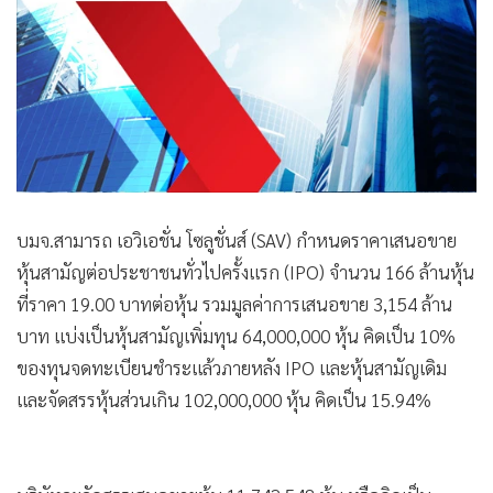
•
Good health & Well-being
•
Green Innovation & SD
•
Management & HR
•
MGR Live
•
Infographic
•
การเมือง
•
ท่องเที่ยว
•
กีฬา
บมจ.สามารถ เอวิเอชั่น โซลูชั่นส์ (SAV) กำหนดราคาเสนอขาย
หุ้นสามัญต่อประชาชนทั่วไปครั้งแรก (IPO) จำนวน 166 ล้านหุ้น
•
ต่างประเทศ
ที่ราคา 19.00 บาทต่อหุ้น รวมมูลค่าการเสนอขาย 3,154 ล้าน
•
Special Scoop
บาท แบ่งเป็นหุ้นสามัญเพิ่มทุน 64,000,000 หุ้น คิดเป็น 10%
•
เศรษฐกิจ-ธุรกิจ
ของทุนจดทะเบียนชำระแล้วภายหลัง IPO และหุ้นสามัญเดิม
•
จีน
และจัดสรรหุ้นส่วนเกิน 102,000,000 หุ้น คิดเป็น 15.94%
•
ชุมชน-คุณภาพชีวิต
•
อาชญากรรม
•
Motoring