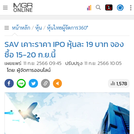
•
หน้าหลัก
หน้าหลัก
หุ้น
หุ้นไทยผู้จัดการ360°
•
ทันเหตุการณ์
•
SAV เคาะราคา IPO หุ้นละ 19 บาท จอง
ภาคใต้
•
ภูมิภาค
ซื้อ 15-20 ก.ย.นี้
•
Online Section
เผยแพร่:
11 ก.ย. 2566 09:45
ปรับปรุง:
11 ก.ย. 2566 10:05
•
บันเทิง
โดย: ผู้จัดการออนไลน์
•
ผู้จัดการรายวัน
1,578
•
คอลัมนิสต์
•
ละคร
•
CbizReview
•
Cyber BIZ
•
ผู้จัดกวน