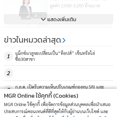
มูลค่า 2,500-3,200 ล้านบาท
236
แสดงเพิ่มเติม
EP ออกหุ้นกู้ 1.5 พันล้าน ให้
ดอกเบี้ย 6.05-6.7% เปิดจอง 22-26
ข่าวในหมวดล่าสุด
ก.ย.นี้
6,761
แม็กซ์แวลูจะเปลี่ยนเป็น“ท็อปส์” เซ็นทรัลไล่
1
ซื้อ30สาขา
2
ก.ล.ต. เปิดรับความเห็นปรับเกณฑ์กองทุน SRI และ
3
ลงทุนหุ้นโครงการ JUMP+
MGR Online ใช้คุกกี้ (Cookies)
MGR Online ใช้คุกกี้ เพื่อจัดการข้อมูลส่วนบุคคลเพื่อนำเสนอ
ก.ล.ต.ผนึกแบงก์ชาติคุม USDT คาดออกเกณฑ์กำกับ
4
ประสบการณ์คอนเทนต์ที่ดีที่สุดให้กับผู้อ่านบนเว็บไซต์ และ
ภายในปีนี้