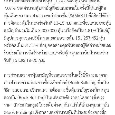
บริษัทจะจัดสรรเสนอขายหุ้น 11,742,548 หุ้น หรือคิดเป็น
•
เกม
7.07% ของจำนวนหุ้นสามัญที่จะเสนอขายในครั้งนี้ให้แก่ผู้ถือ
•
วิทยาศาสตร์
หุ้นเดิมของ บมจ.สามารถคอร์ปอเรชั่น (SAMART) ที่มีสิทธิได้รับ
•
SMEs
การจัดสรรหุ้นในระหว่างวันที่ 13-15 ก.ย. ขณะที่จะเสนอขายหุ้น
•
หุ้น
สามัญจำนวนไม่เกิน 3,000,000 หุ้น หรือคิดเป็น 1.81% ให้แก่ผู้
•
อินโดจีน
มีอุปการคุณของบริษัทฯ และเสนอขายหุ้น 151,257,452 หุ้น
•
กองทุนรวม
หรือคิดเป็น 91.12% ต่อบุคคลตามดุลพินิจของผู้จัดจำหน่ายและ
•
Celeb Online
รับประกันการจัดจำหน่าย และ/หรือผู้ลงทุนสถาบัน ในระหว่าง
วันที่ 15 และ 18-20 ก.ย.
•
Factcheck
•
ญี่ปุ่น
การกำหนดราคาหุ้นสามัญที่จะเสนอขายในครั้งนี้พิจารณาจาก
•
News1
การสำรวจความต้องการซื้อหลักทรัพย์ (Book Building) ซึ่งเป็น
•
Gotomanager
วิธีการสอบถามปริมาณความต้องการซื้อหุ้นสามัญของนักลงทุน
สถาบัน (Book Building) ในแต่ละระดับราคา โดยการตั้งช่วง
ราคา (Price Range) ในระดับต่างๆ กัน แล้วให้นักลงทุนสถาบัน
(Book Building) แจ้งราคาและจำนวนหุ้นที่ประสงค์จะจองซื้อ