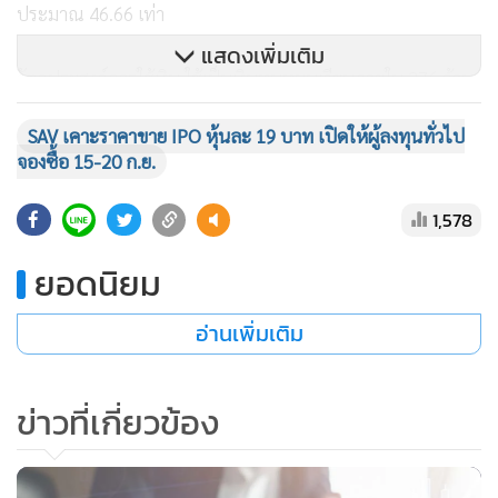
ประมาณ 46.66 เท่า
แสดงเพิ่มเติม
วัตถุประสงค์การใช้เงิน ใช้เป็นเงินทุนหมุนเวียนภายใน 376 ล้าน
บาทภายในปี 69 และเพื่อใช้ชำระคืนหนี้สินกับสถาบันการเงิน
SAV เคาะราคาขาย IPO หุ้นละ 19 บาท เปิดให้ผู้ลงทุนทั่วไป
840 ล้านบาทภายในไตรมาส 4/66 โดยบริษัทมีสัญญาเงินกู้วงเงิน
จองซื้อ 15-20 ก.ย.
66,265,000 เหรียญสหรัฐ ระยะเวลา 7 ปี โดยชำระเงินต้นและ
ดอกเบี้ยทุก 3 เดือน รวม 28 งวด มีหลักประกัน คือ หุ้นสามัญ
1,578
100% ของบริษัท แคมโบเดีย แอร์ทราฟฟิค เซอร์วิส จำกัด ณ
ยอดนิยม
วันที่ 30 มิ.ย.66 บริษัทมีเงินกู้ยืมสถาบันการเงินคงเหลือ เท่ากับ
1,003.44 ล้านบาท
อ่านเพิ่มเติม
ทั้งนี้ SAV ประกอบธุรกิจโดยการถือหุ้นในบริษัทอื่น (Holding
company) โดยมีบริษัทย่อยเพียง 1 บริษัท ซึ่งบริษัทฯ เป็นผู้ถือ
ข่าวที่เกี่ยวข้อง
หุ้นสัดส่วนร้อยละ 100 คือ บริษัท แคมโบเดีย แอร์ ทราฟฟิค
เซอร์วิส จำกัด (CATS) ซึ่งจดทะเบียนก่อตั้งในประเทศกัมพูชา
เพื่อประกอบธุรกิจให้บริการบริหารจัดการควบคุมการจราจรทาง